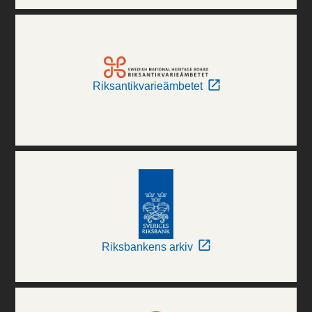
Riksantikvarieämbetet
Riksbankens arkiv