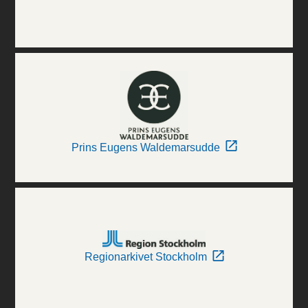
Prins Eugens Waldemarsudde
Regionarkivet Stockholm