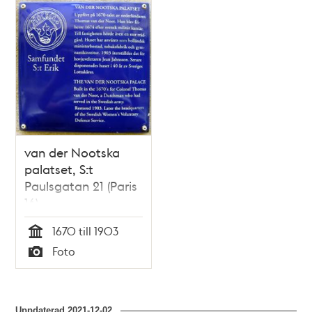
Relaterade
poster
och
teman
van der Nootska
palatset, S:t
Paulsgatan 21 (Paris
16)
1670 till 1903
Tid
Foto
Typ
Uppdaterad
2021-12-02