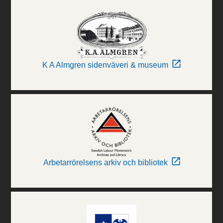
K A Almgren sidenväveri & museum
Arbetarrörelsens arkiv och bibliotek