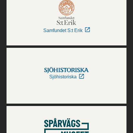
Samfundet S:t Erik
Sjöhistoriska