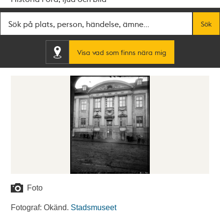
Fritextsök
Sök
Visa vad som finns nära mig
Foto
Fotograf: Okänd.
Stadsmuseet