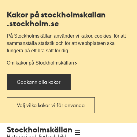
Kakor på stockholmskallan
.stockholm.se
På Stockholmskällan använder vi kakor, cookies, för att
sammanställa statistik och för att webbplatsen ska
fungera på ett bra sätt för dig.
Om kakor på Stockholmskällan
Godkänn alla kakor
Välj vilka kakor vi får använda
Till
Till
Stockholmskällan
navigationen
huvudinnehållet
Historia i ord, ljud och bild