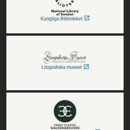
Kungliga Biblioteket
Litografiska museet