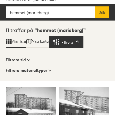
Sök
Fritextsök
Sök
Sökresultat
11
träffar på
hemmet (marieberg)
Visa karta
Visa lista
Filtrera
Filtrera
Filtrera tid
Filtrera materialtyper
Visningsläge
Totalt
11
träffar
Lista
Karta