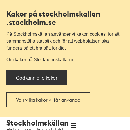
Kakor på stockholmskallan
.stockholm.se
På Stockholmskällan använder vi kakor, cookies, för att
sammanställa statistik och för att webbplatsen ska
fungera på ett bra sätt för dig.
Om kakor på Stockholmskällan
Godkänn alla kakor
Välj vilka kakor vi får använda
Till
Till
Stockholmskällan
navigationen
huvudinnehållet
Historia i ord, ljud och bild