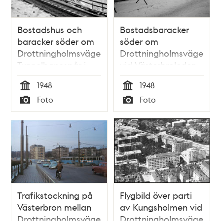
Bostadshus och
Bostadsbaracker
baracker söder om
söder om
Drottningholmsvägen.
Drottningholmsvägen
Tunnelbanespår i
vid Västerbroleden
förgrunden
1948
1948
Tid
Tid
Foto
Foto
Typ
Typ
Trafikstockning på
Flygbild över parti
Västerbron mellan
av Kungsholmen vid
Drottningholmsvägen
Drottningholmsvägen