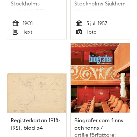
Stockholms
Stockholms Sjukhem
sjukhem" 1901
(den gamla
byggnaden), från
1901
3 juli 1957
korsningen
Tid
Tid
Text
Foto
Mariebergsgatan/Drott
Typ
Typ
Registerkartan 1918-
Biografer som finns
1921, blad 54
och fanns /
artikelförfattare: