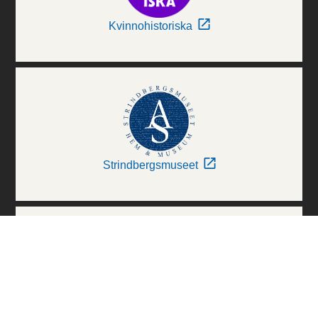
Kvinnohistoriska
Strindbergsmuseet
Thielska Galleriet