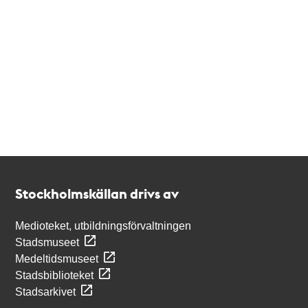
Kontakt
Stockholmskällan
Stockholmskällan drivs av
Medioteket, utbildningsförvaltningen
Stadsmuseet
Medeltidsmuseet
Stadsbiblioteket
Stadsarkivet