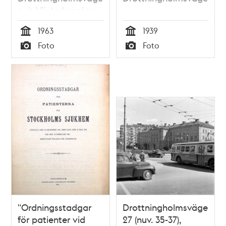
och Västerbroplan.
Genomfartstrafik på
1963
1939
E4
Tid
Tid
Foto
Foto
Typ
Typ
"Ordningsstadgar
Drottningholmsvägen
för patienter vid
27 (nuv. 35-37),