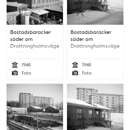
Bostadsbaracker
Bostadsbaracker
söder om
söder om
Drottningholmsvägen
Drottningholmsvägen
vid Västerbroleden
vid Västerbroleden
1948
1948
Tid
Tid
Foto
Foto
Typ
Typ