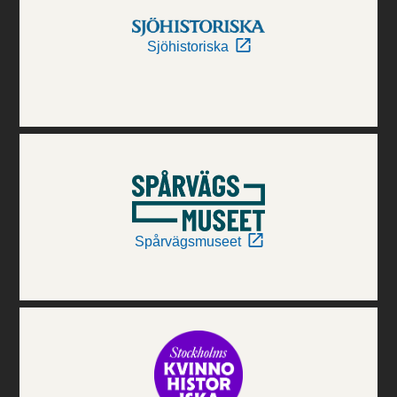
Sjöhistoriska
Spårvägsmuseet