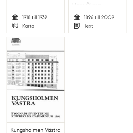
Hans Öjmyr
1918 till 1932
1896 till 2009
Tid
Tid
Karta
Text
Typ
Typ
Kungsholmen Västra