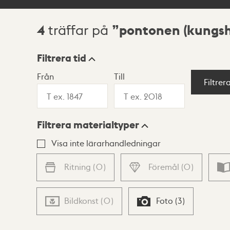
4
pontonen (kungs
träffar på
Sökresultat
Filtrera tid
Från
Till
Visningsläge
Filtrer
Filtrera materialtyper
Lista
Karta
Visa inte lärarhandledningar
Ritning
(
0
)
Föremål
(
0
)
Bildkonst
(
0
)
Foto
(
3
)