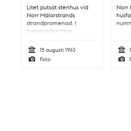
Litet putsat stenhus vid
Norr 
Norr Mälarstrands
husfa
strandpromenad. I
numm
bakgrunden Norr
Mälarstrand 66-68 i kv.
Pontonen
15 augusti 1963
Tid
Tid
Foto
Typ
Typ