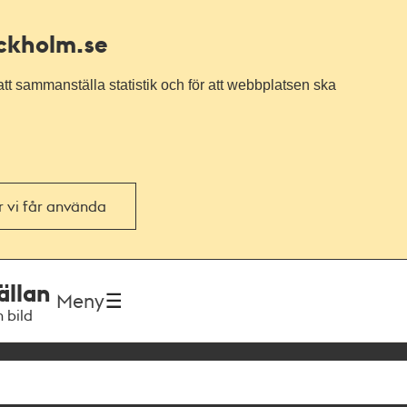
ockholm.se
tt sammanställa statistik och för att webbplatsen ska
or vi får använda
ällan
Meny
h bild