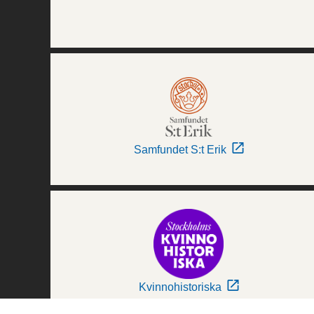
Samfundet S:t Erik
Kvinnohistoriska