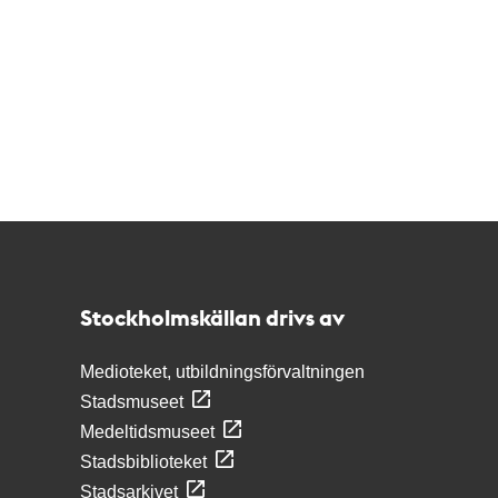
Kontakt
Stockholmskällan
Stockholmskällan drivs av
Medioteket, utbildningsförvaltningen
Stadsmuseet
Medeltidsmuseet
Stadsbiblioteket
Stadsarkivet