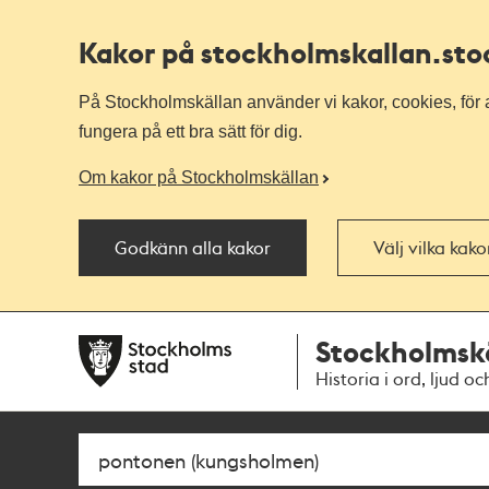
Kakor på stockholmskallan
.st
På Stockholmskällan använder vi kakor, cookies, för a
fungera på ett bra sätt för dig.
Om kakor på Stockholmskällan
Godkänn alla kakor
Välj vilka kak
Till
Till
Stockholmsk
navigationen
huvudinnehållet
Historia i ord, ljud oc
Sök
Fritextsök