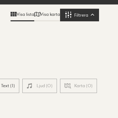
Visa karta
Visa lista
Filtrera
Filtrera
Text
(
1
)
Ljud
(
0
)
Karta
(
0
)