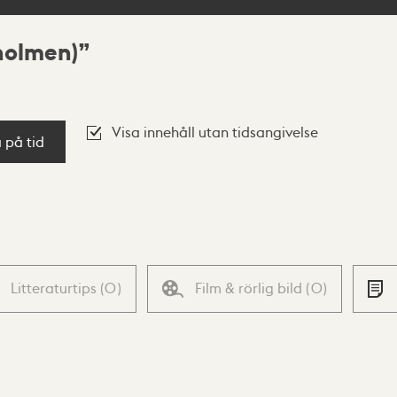
holmen)
Visa innehåll utan tidsangivelse
a på tid
Litteraturtips
(
0
)
Film & rörlig bild
(
0
)