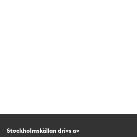
Kontakt
Stockholmskällan
Stockholmskällan drivs av