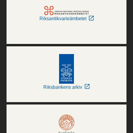
Riksantikvarieämbetet
Riksbankens arkiv