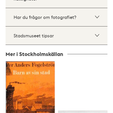
Har du frågor om fotografiet?
Stadsmuseet tipsar
Mer i Stockholmskällan
Relaterade
poster
och
teman