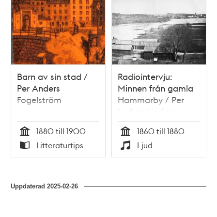
Barn av sin stad /
Radiointervju:
Per Anders
Minnen från gamla
Fogelström
Hammarby / Per
Ludvig Lindgren
1880 till 1900
1860 till 1880
Tid
Tid
Litteraturtips
Ljud
Typ
Typ
Uppdaterad
2025-02-26