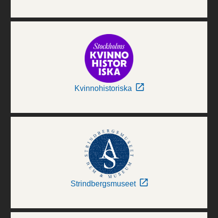
Kvinnohistoriska
Strindbergsmuseet