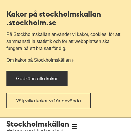
Kakor på stockholmskallan
.stockholm.se
På Stockholmskällan använder vi kakor, cookies, för att
sammanställa statistik och för att webbplatsen ska
fungera på ett bra sätt för dig.
Om kakor på Stockholmskällan
Godkänn alla kakor
Välj vilka kakor vi får använda
Till
Till
Stockholmskällan
navigationen
huvudinnehållet
Historia i ord, ljud och bild