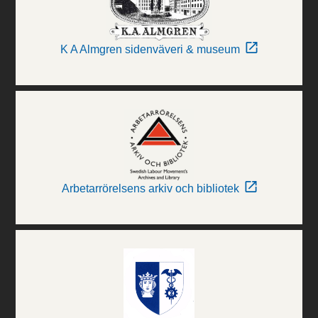
K A Almgren sidenväveri & museum
Arbetarrörelsens arkiv och bibliotek