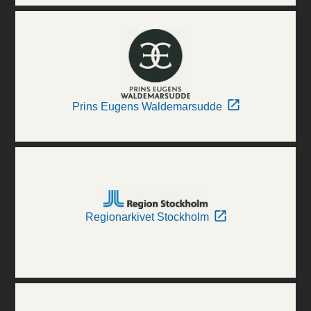
Prins Eugens Waldemarsudde
Regionarkivet Stockholm