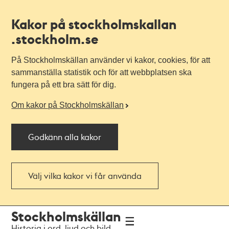
Kakor på stockholmskallan
.stockholm.se
På Stockholmskällan använder vi kakor, cookies, för att
sammanställa statistik och för att webbplatsen ska
fungera på ett bra sätt för dig.
Om kakor på Stockholmskällan
Godkänn alla kakor
Välj vilka kakor vi får använda
Till
Till
Stockholmskällan
navigationen
huvudinnehållet
Historia i ord, ljud och bild