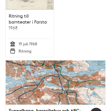
Ritning till
barnteater i Farsta
1968
19 juli 1968
Tid
Ritning
Typ
Tunnelbana, barnrikehus och ABC-