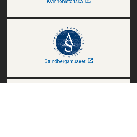
Kvinnohistoriska
Strindbergsmuseet
Thielska Galleriet