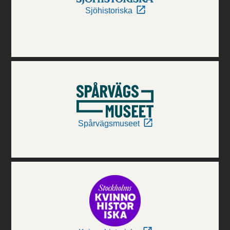
Sjöhistoriska
Spårvägsmuseet