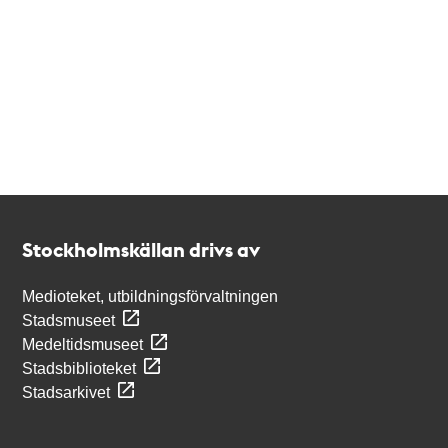
Kontakt
Stockholmskällan
Stockholmskällan drivs av
Medioteket, utbildningsförvaltningen
Stadsmuseet
Medeltidsmuseet
Stadsbiblioteket
Stadsarkivet