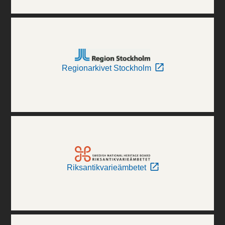
Regionarkivet Stockholm
Riksantikvarieämbetet