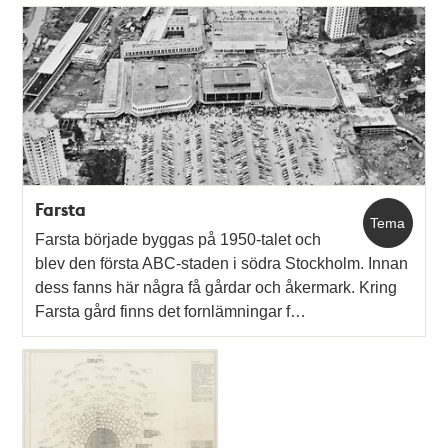
Relaterade
poster
och
teman
Farsta
Tema
Farsta började byggas på 1950-talet och
blev den första ABC-staden i södra Stockholm. Innan
dess fanns här några få gårdar och åkermark. Kring
Farsta gård finns det fornlämningar f…