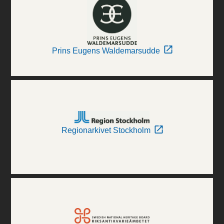
Prins Eugens Waldemarsudde
Regionarkivet Stockholm