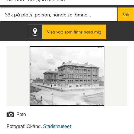
Fritextsök
Sök
Visa vad som finns nära mig
Foto
Fotograf: Okänd.
Stadsmuseet