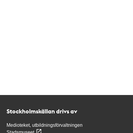
Kontakt
Stockholmskällan
Stockholmskällan drivs av
Medioteket, utbildningsförvaltningen
Stadsmuseet