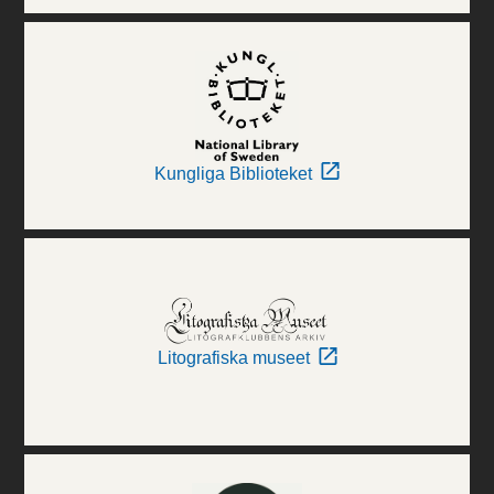
Kungliga Biblioteket
Litografiska museet