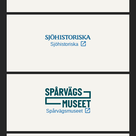
Sjöhistoriska
Spårvägsmuseet