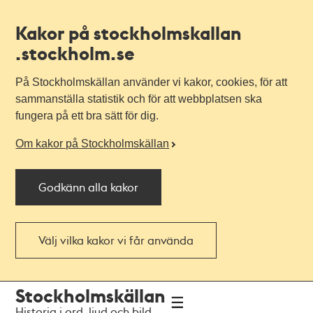
Kakor på stockholmskallan
.stockholm.se
På Stockholmskällan använder vi kakor, cookies, för att
sammanställa statistik och för att webbplatsen ska
fungera på ett bra sätt för dig.
Om kakor på Stockholmskällan
Godkänn alla kakor
Välj vilka kakor vi får använda
Till
Till
Stockholmskällan
navigationen
huvudinnehållet
Historia i ord, ljud och bild