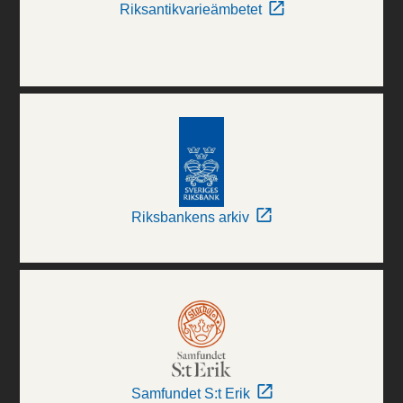
Riksantikvarieämbetet
Riksbankens arkiv
Samfundet S:t Erik