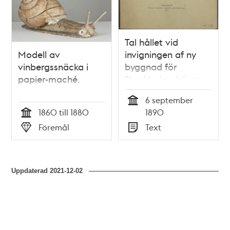
Tal hållet vid
Modell av
invigningen af ny
vinbergssnäcka i
byggnad för
papier-maché.
Stockholms högre
realläroverk af
6 september
läroverkets
Tid
1860 till 1880
1890
inspektor den 6
Tid
Föremål
Text
september 1890
Typ
Typ
Uppdaterad
2021-12-02