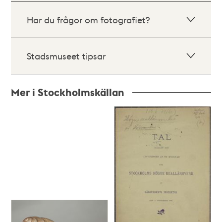
Har du frågor om fotografiet?
Stadsmuseet tipsar
Mer i Stockholmskällan
Relaterade
poster
och
teman