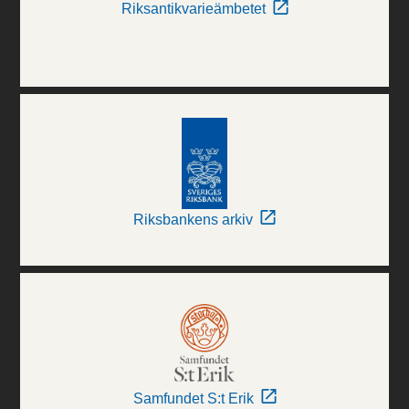
Riksantikvarieämbetet
Riksbankens arkiv
Samfundet S:t Erik