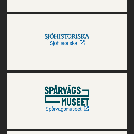
Sjöhistoriska
Spårvägsmuseet