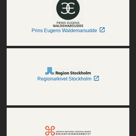
Prins Eugens Waldemarsudde
Regionarkivet Stockholm