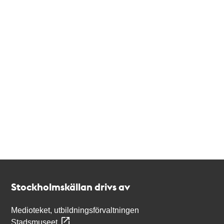
Kontakt
Stockholmskällan
Stockholmskällan drivs av
Medioteket, utbildningsförvaltningen
Stadsmuseet