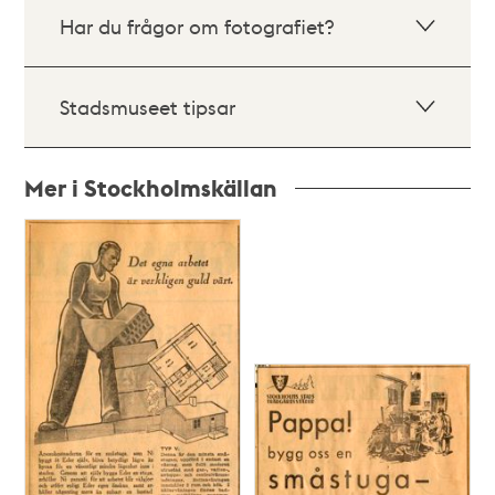
Har du frågor om fotografiet?
Stadsmuseet tipsar
Mer i Stockholmskällan
Relaterade
poster
och
teman