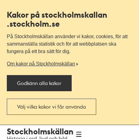
Kakor på stockholmskallan
.stockholm.se
På Stockholmskällan använder vi kakor, cookies, för att
sammanställa statistik och för att webbplatsen ska
fungera på ett bra sätt för dig.
Om kakor på Stockholmskällan
Godkänn alla kakor
Välj vilka kakor vi får använda
Till
Till
Stockholmskällan
navigationen
huvudinnehållet
Historia i ord, ljud och bild