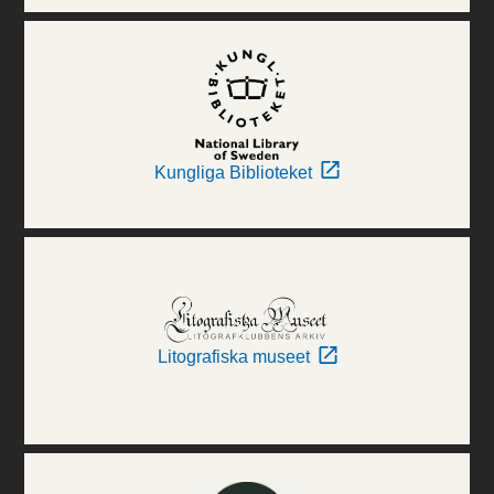
Kungliga Biblioteket
Litografiska museet