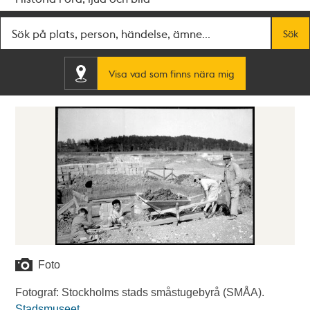
Fritextsök
Sök
Visa vad som finns nära mig
Foto
Fotograf: Stockholms stads småstugebyrå (SMÅA).
Stadsmuseet