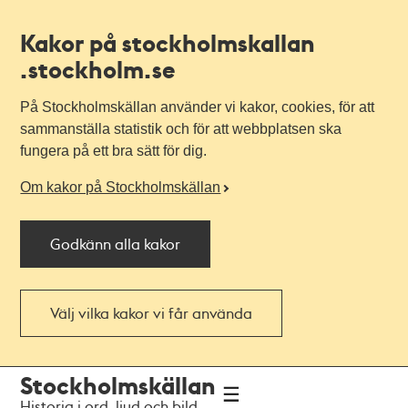
Kakor på stockholmskallan
.stockholm.se
På Stockholmskällan använder vi kakor, cookies, för att
sammanställa statistik och för att webbplatsen ska
fungera på ett bra sätt för dig.
Om kakor på Stockholmskällan
Godkänn alla kakor
Välj vilka kakor vi får använda
Till
Till
Stockholmskällan
navigationen
huvudinnehållet
Historia i ord, ljud och bild