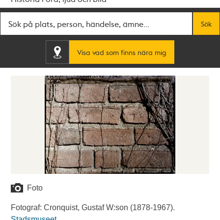
Fritextsök
Sök
Visa vad som finns nära mig
Foto
Fotograf: Cronquist, Gustaf W:son (1878-1967).
Stadsmuseet