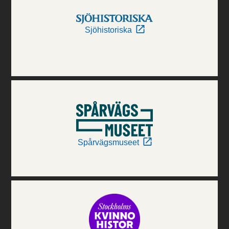
Sjöhistoriska
Spårvägsmuseet