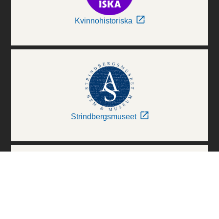
Kvinnohistoriska
Strindbergsmuseet
Thielska Galleriet