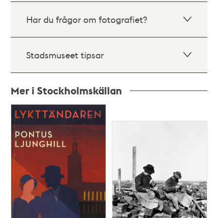
Har du frågor om fotografiet?
Stadsmuseet tipsar
Mer i Stockholmskällan
Relaterade
poster
och
teman