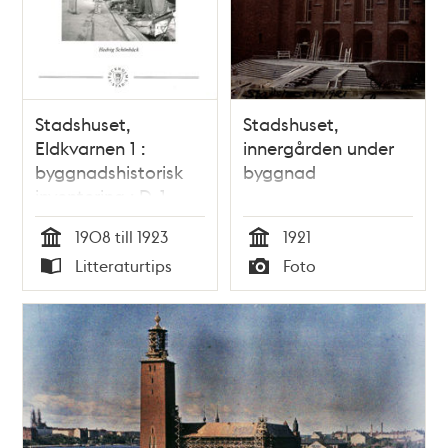
Stadshuset,
Stadshuset,
Eldkvarnen 1 :
innergården under
byggnadshistorisk
byggnad
inventering : D. 1
Historik / Hedvig
1908 till 1923
1921
Schönbäck
Tid
Tid
Litteraturtips
Foto
Typ
Typ