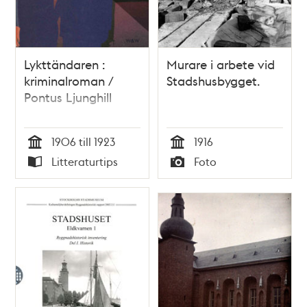
Lykttändaren :
Murare i arbete vid
kriminalroman /
Stadshusbygget.
Pontus Ljunghill
1906 till 1923
1916
Tid
Tid
Litteraturtips
Foto
Typ
Typ