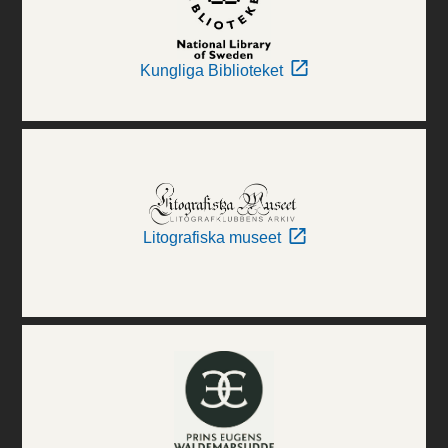
Kungliga Biblioteket
Litografiska museet