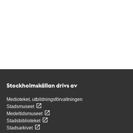
Kontakt
Stockholmskällan
Stockholmskällan drivs av
Medioteket, utbildningsförvaltningen
Stadsmuseet
Medeltidsmuseet
Stadsbiblioteket
Stadsarkivet