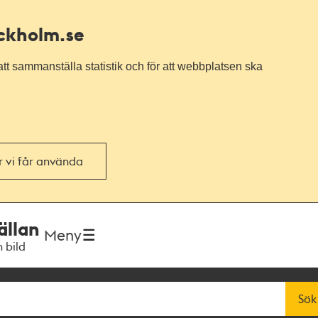
ockholm.se
tt sammanställa statistik och för att webbplatsen ska
or vi får använda
ällan
Meny
h bild
Sök