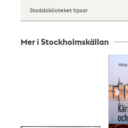
Stadsbiblioteket tipsar
Mer i Stockholmskällan
Relaterade
poster
och
teman