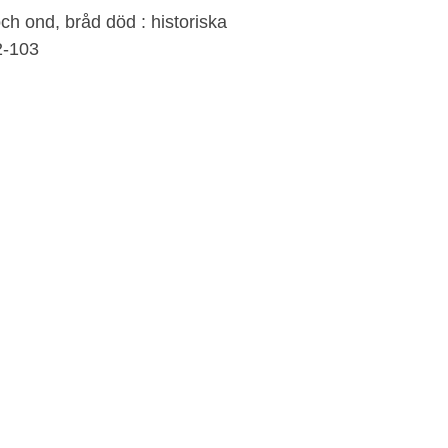
och ond, bråd död : historiska
2-103