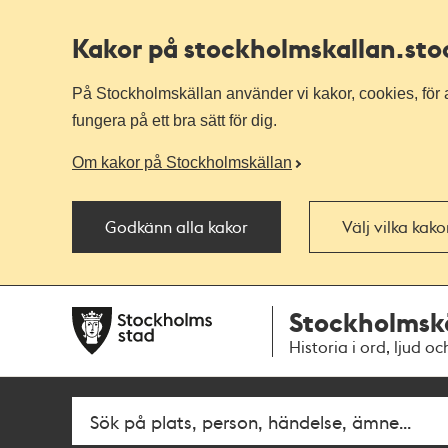
Kakor på stockholmskallan
.st
På Stockholmskällan använder vi kakor, cookies, för a
fungera på ett bra sätt för dig.
Om kakor på Stockholmskällan
Godkänn alla kakor
Välj vilka kak
Till
Till
Stockholmsk
navigationen
huvudinnehållet
Historia i ord, ljud oc
Fritextsök