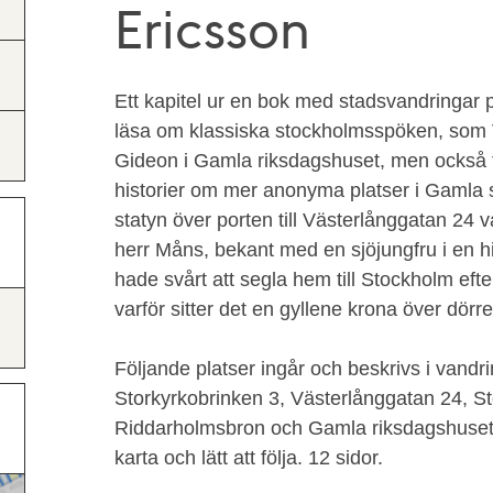
Ericsson
Ett kapitel ur en bok med stadsvandringar 
läsa om klassiska stockholmsspöken, som Vi
Gideon i Gamla riksdagshuset, men också få
historier om mer anonyma platser i Gamla sta
statyn över porten till Västerlånggatan 24 
herr Måns, bekant med en sjöjungfru i en hi
hade svårt att segla hem till Stockholm ef
varför sitter det en gyllene krona över dörre
Följande platser ingår och beskrivs i vandri
Storkyrkobrinken 3, Västerlånggatan 24, S
Riddarholmsbron och Gamla riksdagshuset. 
karta och lätt att följa. 12 sidor.