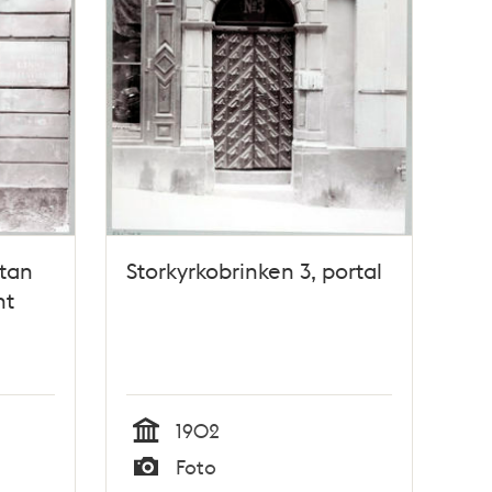
atan
Storkyrkobrinken 3, portal
nt
1902
Tid
Foto