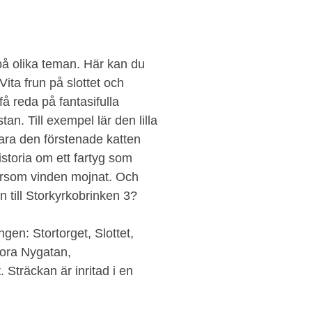
på olika teman. Här kan du
ta frun på slottet och
 reda på fantasifulla
n. Till exempel lär den lilla
vara den förstenade katten
storia om ett fartyg som
tersom vinden mojnat. Och
n till Storkyrkobrinken 3?
ngen: Stortorget, Slottet,
tora Nygatan,
Sträckan är inritad i en