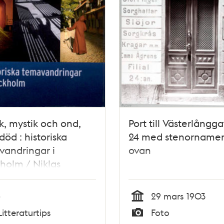
k, mystik och ond,
Port till Västerlångg
död : historiska
24 med stenorname
andringar i
ovan
holm / Niklas
son
-
29 mars 1903
Tid
Litteraturtips
Foto