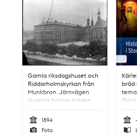
Gamla riksdagshuset och
Kärle
Riddarholmskyrkan från
bråd 
Munkbron. Järnvägen
temav
skymtar bakom träden
Stock
Erics
1894
Tid
Tid
Foto