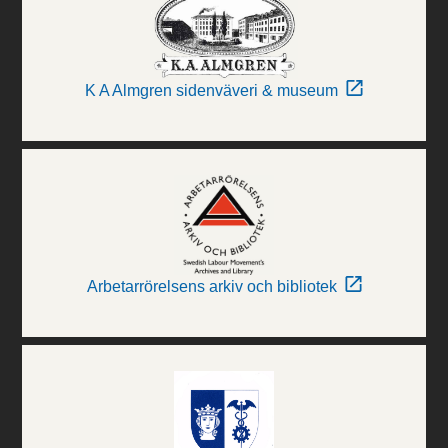
K A Almgren sidenväveri & museum
Arbetarrörelsens arkiv och bibliotek