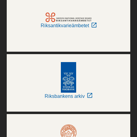
Riksantikvarieämbetet
Riksbankens arkiv