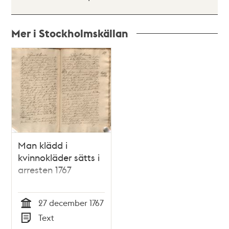
Mer i Stockholmskällan
Relaterade
poster
och
teman
Man klädd i
kvinnokläder sätts i
arresten 1767
27 december 1767
Tid
Text