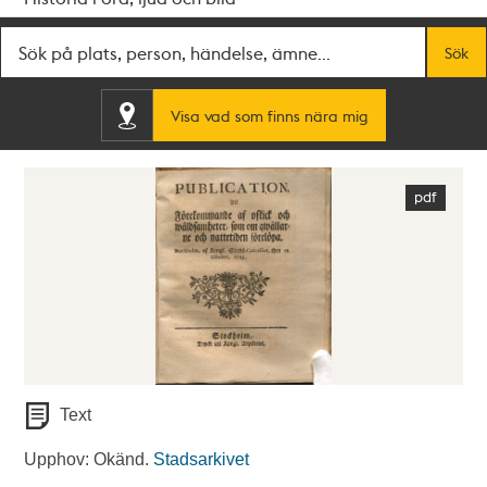
Fritextsök
Sök
Visa vad som finns nära mig
Text
Upphov: Okänd.
Stadsarkivet