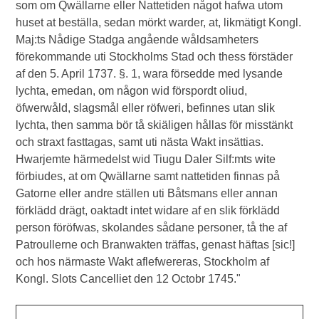
som om Qwällarne eller Nattetiden något hafwa utom
huset at beställa, sedan mörkt warder, at, likmätigt Kongl.
Maj:ts Nådige Stadga angående wåldsamheters
förekommande uti Stockholms Stad och thess förstäder
af den 5. April 1737. §. 1, wara försedde med lysande
lychta, emedan, om någon wid förspordt oliud,
öfwerwåld, slagsmål eller röfweri, befinnes utan slik
lychta, then samma bör tå skiäligen hållas för misstänkt
och straxt fasttagas, samt uti nästa Wakt insättias.
Hwarjemte härmedelst wid Tiugu Daler Silf:mts wite
förbiudes, at om Qwällarne samt nattetiden finnas på
Gatorne eller andre ställen uti Båtsmans eller annan
förklädd drägt, oaktadt intet widare af en slik förklädd
person föröfwas, skolandes sådane personer, tå the af
Patroullerne och Branwakten träffas, genast häftas [sic!]
och hos närmaste Wakt aflefwereras, Stockholm af
Kongl. Slots Cancelliet den 12 Octobr 1745."