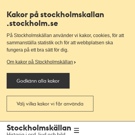
Kakor på stockholmskallan
.stockholm.se
På Stockholmskällan använder vi kakor, cookies, för att
sammanställa statistik och för att webbplatsen ska
fungera på ett bra sätt för dig.
Om kakor på Stockholmskällan
Godkänn alla kakor
Välj vilka kakor vi får använda
Till
Till
Stockholmskällan
navigationen
huvudinnehållet
Historia i ord, ljud och bild