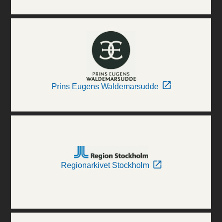
Prins Eugens Waldemarsudde
Regionarkivet Stockholm