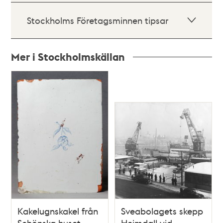
Stockholms Företagsminnen tipsar
Mer i Stockholmskällan
Relaterade
poster
och
teman
Kakelugnskakel från
Sveabolagets skepp
Schönska huset
Heimdall vid