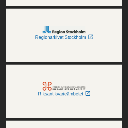
Regionarkivet Stockholm
Riksantikvarieämbetet