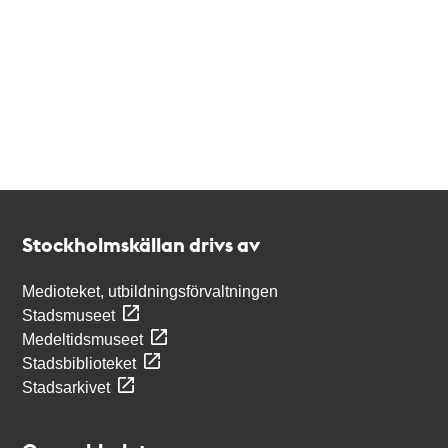
Kontakt
Stockholmskällan
Stockholmskällan drivs av
Medioteket, utbildningsförvaltningen
Stadsmuseet
Medeltidsmuseet
Stadsbiblioteket
Stadsarkivet