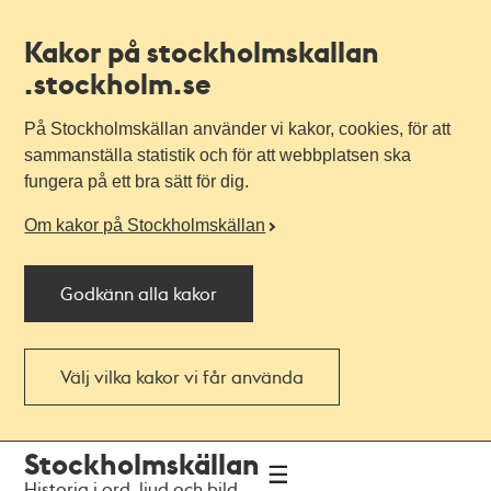
Kakor på stockholmskallan
.stockholm.se
På Stockholmskällan använder vi kakor, cookies, för att
sammanställa statistik och för att webbplatsen ska
fungera på ett bra sätt för dig.
Om kakor på Stockholmskällan
Godkänn alla kakor
Välj vilka kakor vi får använda
Till
Till
Stockholmskällan
navigationen
huvudinnehållet
Historia i ord, ljud och bild