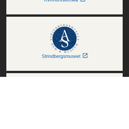
Strindbergsmuseet
Thielska Galleriet