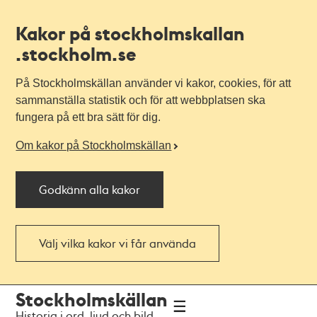
Kakor på stockholmskallan
.stockholm.se
På Stockholmskällan använder vi kakor, cookies, för att
sammanställa statistik och för att webbplatsen ska
fungera på ett bra sätt för dig.
Om kakor på Stockholmskällan
Godkänn alla kakor
Välj vilka kakor vi får använda
Till
Till
Stockholmskällan
navigationen
huvudinnehållet
Historia i ord, ljud och bild