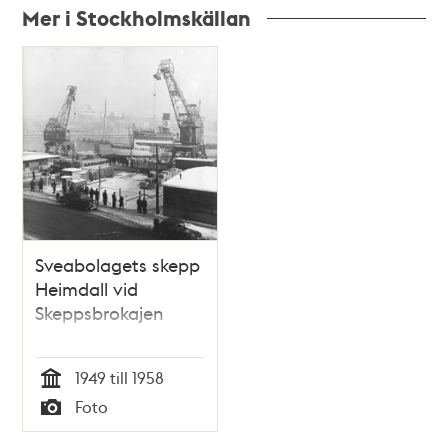
Mer i Stockholmskällan
Relaterade
poster
och
teman
Sveabolagets skepp
Heimdall vid
Skeppsbrokajen
1949 till 1958
Tid
Foto
Typ