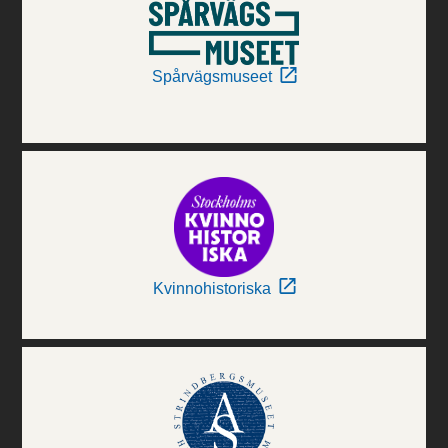
Spårvägsmuseet
Kvinnohistoriska