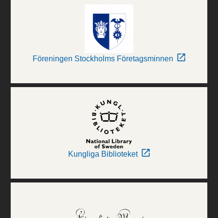
Föreningen Stockholms Företagsminnen
Kungliga Biblioteket