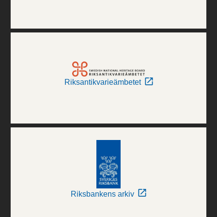
Riksantikvarieämbetet
Riksbankens arkiv