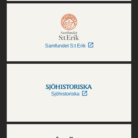
Samfundet S:t Erik
Sjöhistoriska