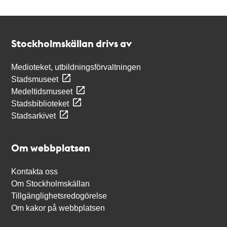
Kontakt
Stockholmskällan
Stockholmskällan drivs av
Medioteket, utbildningsförvaltningen
Stadsmuseet
Medeltidsmuseet
Stadsbiblioteket
Stadsarkivet
Om webbplatsen
Kontakta oss
Om Stockholmskällan
Tillgänglighetsredogörelse
Om kakor på webbplatsen