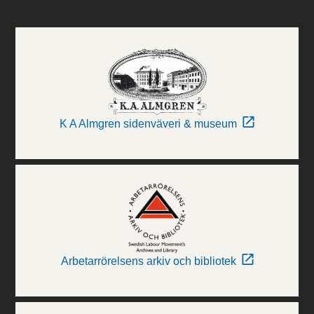
K A Almgren sidenväveri & museum
Arbetarrörelsens arkiv och bibliotek