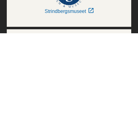
Strindbergsmuseet
Thielska Galleriet
Världskulturmuseerna