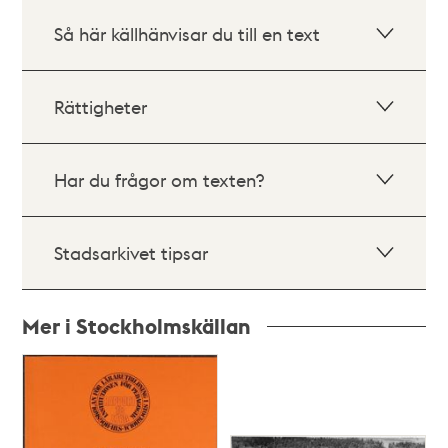
Så här källhänvisar du till en text
Rättigheter
Har du frågor om texten?
Stadsarkivet tipsar
Mer i Stockholmskällan
Relaterade
poster
och
teman