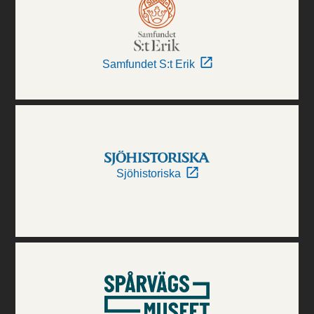
Samfundet S:t Erik
Sjöhistoriska