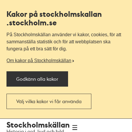
Kakor på stockholmskallan
.stockholm.se
På Stockholmskällan använder vi kakor, cookies, för att
sammanställa statistik och för att webbplatsen ska
fungera på ett bra sätt för dig.
Om kakor på Stockholmskällan
Godkänn alla kakor
Välj vilka kakor vi får använda
Till
Till
Stockholmskällan
navigationen
huvudinnehållet
Historia i ord, ljud och bild