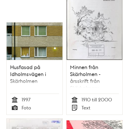
Husfasad på
Minnen från
Idholmsvägen i
Skärholmen -
Skärholmen
årsskrift från
Skärholmens
hembygdsförening
1997
1910 till 2000
Tid
Tid
Foto
Text
Typ
Typ