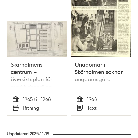
Skärholmens
Ungdomar i
centrum –
Skärholmen saknar
översiktsplan för
ungdomsgård
markbehandling
(torg och
1965 till 1968
1968
planteringar m.m.)
Tid
Tid
Ritning
Text
Typ
Typ
Uppdaterad
2025-11-19