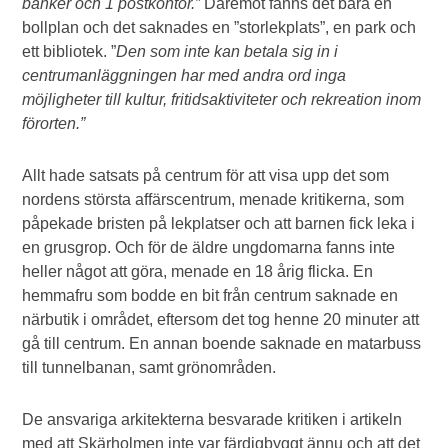
banker och 1 postkontor.”
Däremot fanns det bara en
bollplan och det saknades en ”storlekplats”, en park och
ett bibliotek. ”
Den som inte kan betala sig in i
centrumanläggningen har med andra ord inga
möjligheter till kultur, fritidsaktiviteter och rekreation inom
förorten.”
Allt hade satsats på centrum för att visa upp det som
nordens största affärscentrum, menade kritikerna, som
påpekade bristen på lekplatser och att barnen fick leka i
en grusgrop. Och för de äldre ungdomarna fanns inte
heller något att göra, menade en 18 årig flicka. En
hemmafru som bodde en bit från centrum saknade en
närbutik i området, eftersom det tog henne 20 minuter att
gå till centrum. En annan boende saknade en matarbuss
till tunnelbanan, samt grönområden.
De ansvariga arkitekterna besvarade kritiken i artikeln
med att Skärholmen inte var färdigbyggt ännu och att det