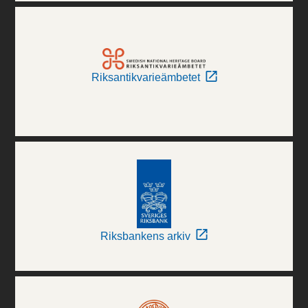
Riksantikvarieämbetet
Riksbankens arkiv