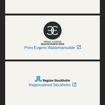
Prins Eugens Waldemarsudde
Regionarkivet Stockholm