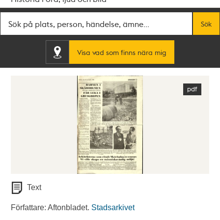
Fritextsök
Sök
Visa vad som finns nära mig
Text
Författare: Aftonbladet.
Stadsarkivet