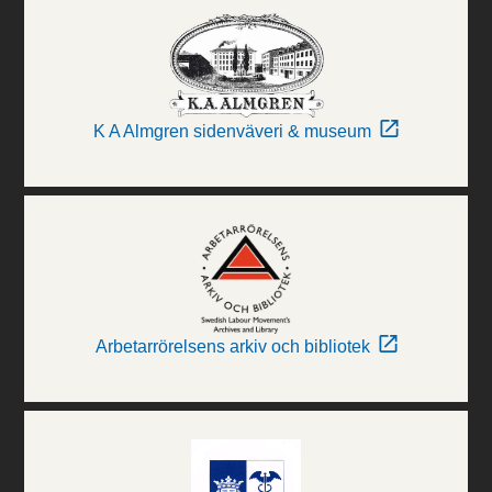
K A Almgren sidenväveri & museum
Arbetarrörelsens arkiv och bibliotek