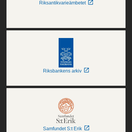
Riksantikvarieämbetet
Riksbankens arkiv
Samfundet S:t Erik