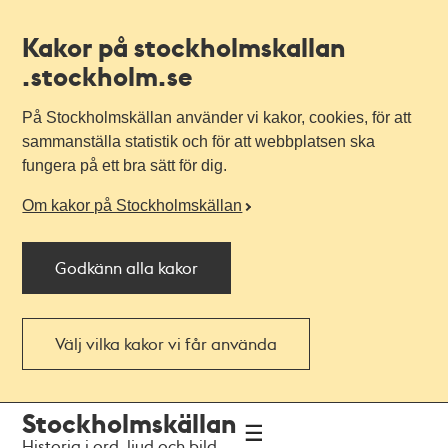
Kakor på stockholmskallan
.stockholm.se
På Stockholmskällan använder vi kakor, cookies, för att
sammanställa statistik och för att webbplatsen ska
fungera på ett bra sätt för dig.
Om kakor på Stockholmskällan
Godkänn alla kakor
Välj vilka kakor vi får använda
Till
Till
Stockholmskällan
navigationen
huvudinnehållet
Historia i ord, ljud och bild