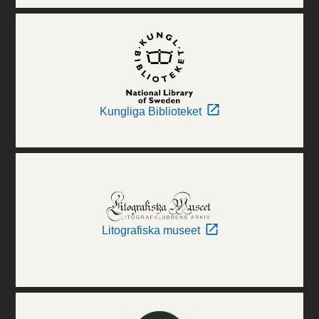
Kungliga Biblioteket
Litografiska museet