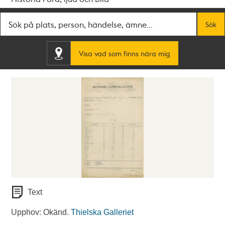
Fritextsök
Sök
Visa vad som finns nära mig
Text
Upphov: Okänd.
Thielska Galleriet