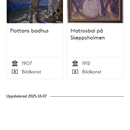
Flottans badhus
Matrosbal på
Skeppsholmen
1907
1912
Tid
Tid
Bildkonst
Bildkonst
Typ
Typ
Uppdaterad
2025-10-07