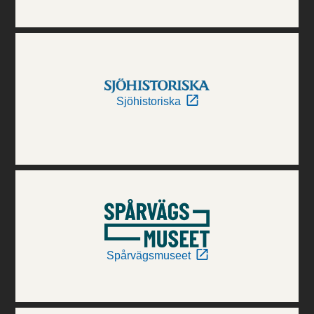
Sjöhistoriska
Spårvägsmuseet