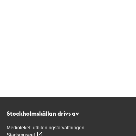
Kontakt
Stockholmskällan
Stockholmskällan drivs av
Medioteket, utbildningsförvaltningen
Stadsmuseet