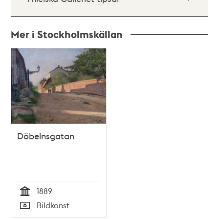
Mer i Stockholmskällan
Relaterade
poster
och
teman
Döbelnsgatan
1889
Tid
Bildkonst
Typ