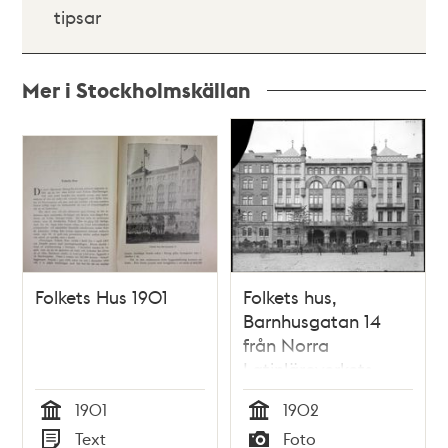
tipsar
Mer i Stockholmskällan
Relaterade
poster
och
teman
Folkets Hus 1901
Folkets hus,
Barnhusgatan 14
från Norra
Latinläroverkets
skolgård
1901
1902
Tid
Tid
Text
Foto