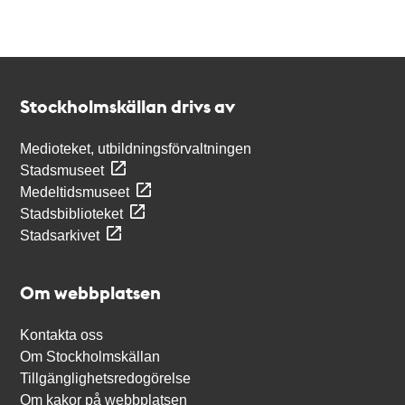
Kontakt
Stockholmskällan
Stockholmskällan drivs av
Medioteket, utbildningsförvaltningen
Stadsmuseet
Medeltidsmuseet
Stadsbiblioteket
Stadsarkivet
Om webbplatsen
Kontakta oss
Om Stockholmskällan
Tillgänglighetsredogörelse
Om kakor på webbplatsen