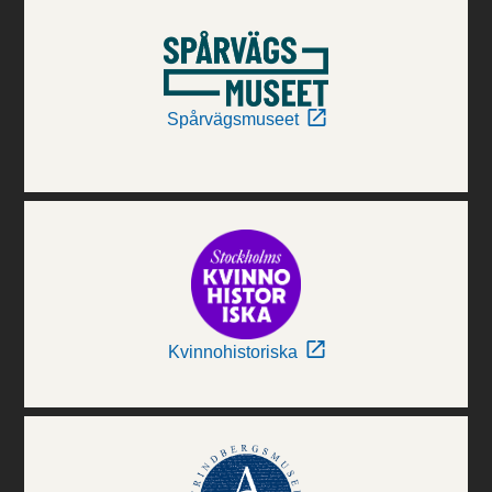
Spårvägsmuseet
Kvinnohistoriska