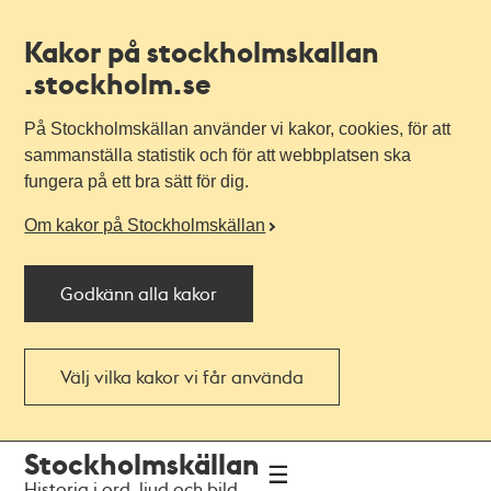
Kakor på stockholmskallan
.stockholm.se
På Stockholmskällan använder vi kakor, cookies, för att
sammanställa statistik och för att webbplatsen ska
fungera på ett bra sätt för dig.
Om kakor på Stockholmskällan
Godkänn alla kakor
Välj vilka kakor vi får använda
Till
Till
Stockholmskällan
navigationen
huvudinnehållet
Historia i ord, ljud och bild