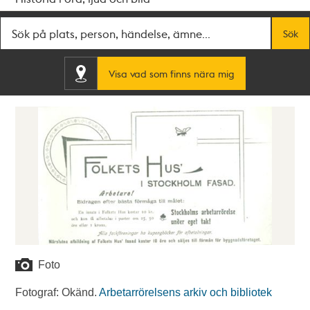
Fritextsök
Sök
Visa vad som finns nära mig
Foto
Fotograf: Okänd.
Arbetarrörelsens arkiv och bibliotek