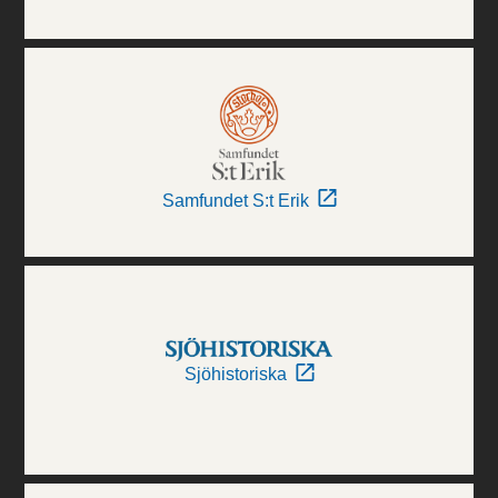
Samfundet S:t Erik
Sjöhistoriska