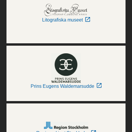
Litografiska museet
Prins Eugens Waldemarsudde