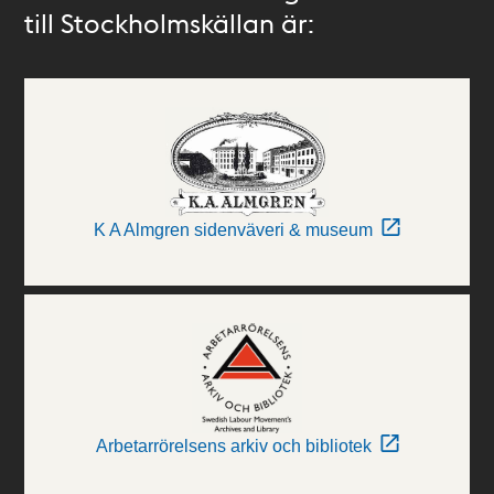
till Stockholmskällan är:
K A Almgren sidenväveri & museum
Arbetarrörelsens arkiv och bibliotek