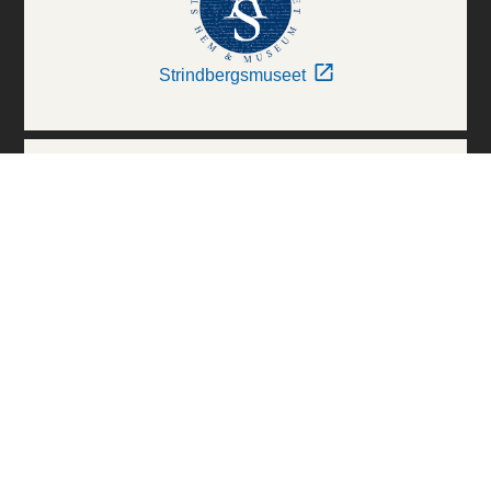
Strindbergsmuseet
Thielska Galleriet
Världskulturmuseerna