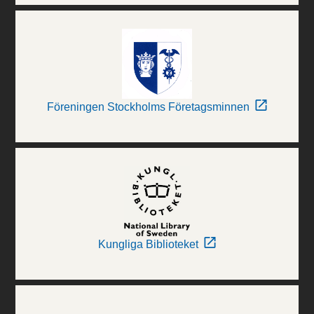
Föreningen Stockholms Företagsminnen
Kungliga Biblioteket