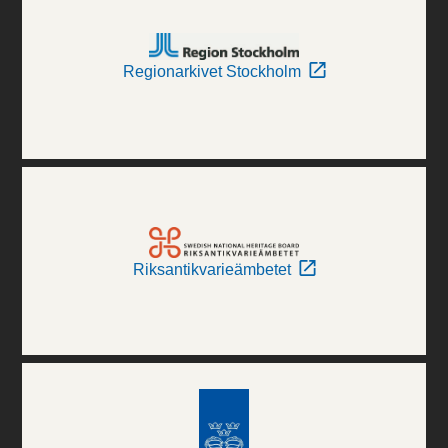
Regionarkivet Stockholm
Riksantikvarieämbetet