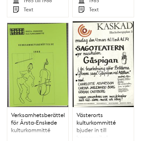
1985 till 1988
1985
Tid
Tid
Text
Text
Typ
Typ
Verksamhetsberättelse
Västerorts
för Årsta-Enskede
kulturkommitté
kulturkommitté
bjuder in till
barnmusikal