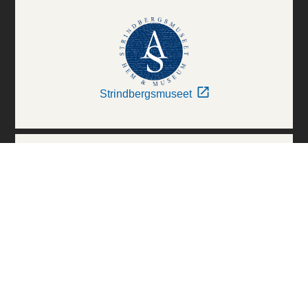
Strindbergsmuseet
Thielska Galleriet