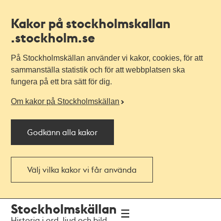
Kakor på stockholmskallan
.stockholm.se
På Stockholmskällan använder vi kakor, cookies, för att
sammanställa statistik och för att webbplatsen ska
fungera på ett bra sätt för dig.
Om kakor på Stockholmskällan
Godkänn alla kakor
Välj vilka kakor vi får använda
Till
Till
Stockholmskällan
navigationen
huvudinnehållet
Historia i ord, ljud och bild