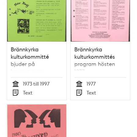
Brännkyrka
Brännkyrka
kulturkommitté
kulturkommittés
bjuder på
program hösten
barnprogram
1977
1973 till 1997
1977
Tid
Tid
Text
Text
Typ
Typ