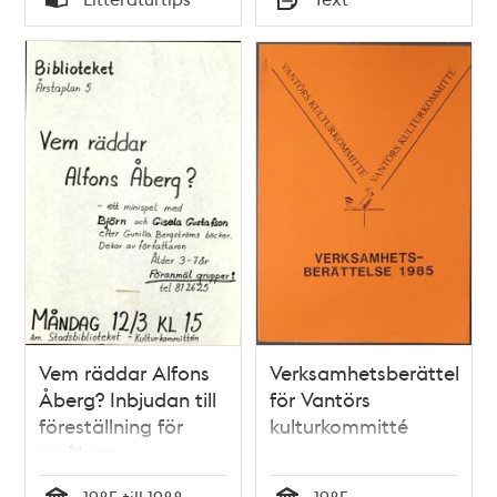
Typ
Typ
Vem räddar Alfons
Verksamhetsberättelse
Åberg? Inbjudan till
för Vantörs
föreställning för
kulturkommitté
småbarn