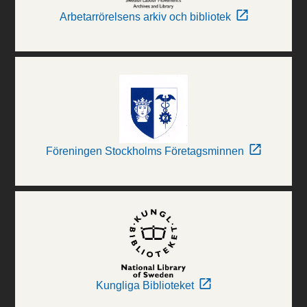
Arbetarrörelsens arkiv och bibliotek
Föreningen Stockholms Företagsminnen
Kungliga Biblioteket