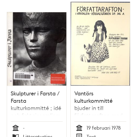
Skulpturer i Farsta /
Vantörs
Farsta
kulturkommitté
kulturkommitté ; idé
bjuder in till
och faktainsamling:
författarafton med
Stina Eriksson
författaren Katarina
-
19 februari 1978
Taikon
Tid
Tid
Litteraturtips
Text