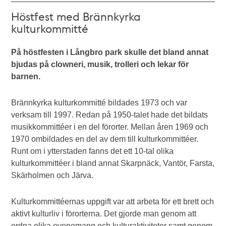
Höstfest med Brännkyrka
kulturkommitté
På höstfesten i Långbro park skulle det bland annat
bjudas på clowneri, musik, trolleri och lekar för
barnen.
Brännkyrka kulturkommitté bildades 1973 och var
verksam till 1997. Redan på 1950-talet hade det bildats
musikkommittéer i en del förorter. Mellan åren 1969 och
1970 ombildades en del av dem till kulturkommittéer.
Runt om i ytterstaden fanns det ett 10-tal olika
kulturkommittéer i bland annat Skarpnäck, Vantör, Farsta,
Skärholmen och Järva.
Kulturkommittéernas uppgift var att arbeta för ett brett och
aktivt kulturliv i förorterna. Det gjorde man genom att
ordna olika evenemang och kulturaktiviteter samt genom