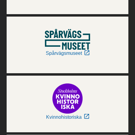
Spårvägsmuseet
Kvinnohistoriska