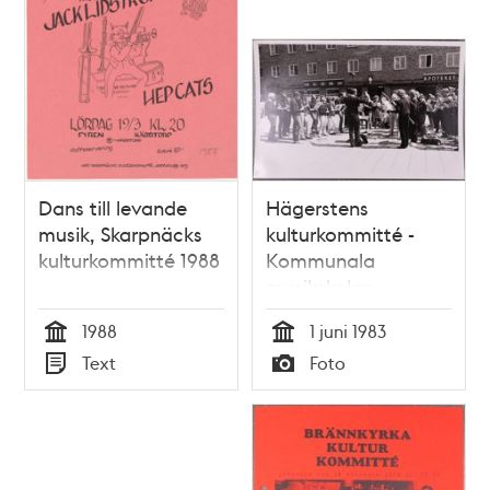
Dans till levande
Hägerstens
musik, Skarpnäcks
kulturkommitté -
kulturkommitté 1988
Kommunala
musikskolan
1988
1 juni 1983
Tid
Tid
Text
Foto
Typ
Typ