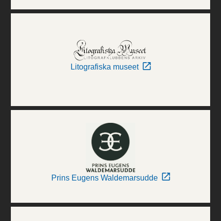
Litografiska museet
Prins Eugens Waldemarsudde