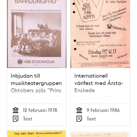
Inbjudan till
Internationell
musikteatergruppen
vänfest med Årsta-
Oktobers pjäs ”Prins
Enskede
Hatt under jorden”
kulturkommitté
12 februari 1978
9 februari 1986
Tid
Tid
Text
Text
Typ
Typ