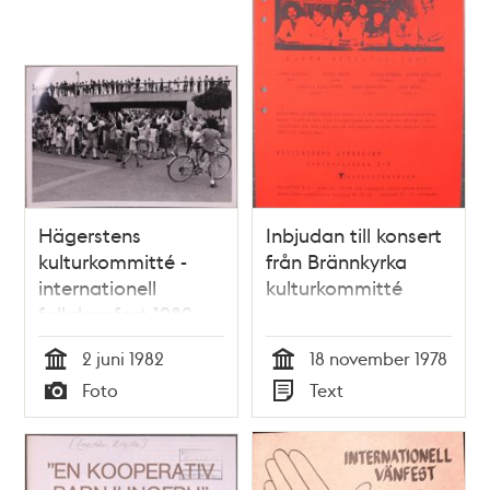
Hägerstens
Inbjudan till konsert
kulturkommitté -
från Brännkyrka
internationell
kulturkommitté
folkdansfest 1982
2 juni 1982
18 november 1978
Tid
Tid
Foto
Text
Typ
Typ