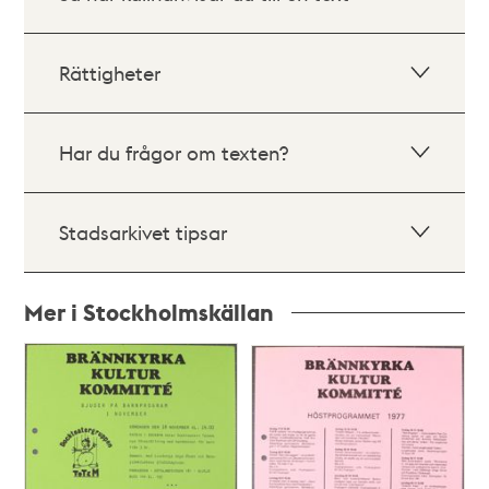
Rättigheter
Har du frågor om texten?
Stadsarkivet tipsar
Mer i Stockholmskällan
Relaterade
poster
och
teman