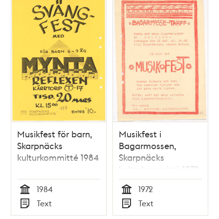
Musikfest för barn,
Musikfest i
Skarpnäcks
Bagarmossen,
kulturkommitté 1984
Skarpnäcks
kulturkommitté 1972
1984
1972
Tid
Tid
Text
Text
Typ
Typ