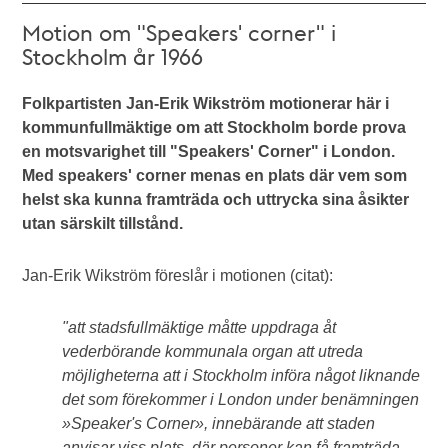
Motion om "Speakers' corner" i
Stockholm år 1966
Folkpartisten Jan-Erik Wikström motionerar här i
kommunfullmäktige om att Stockholm borde prova
en motsvarighet till "Speakers' Corner" i London.
Med speakers' corner menas en plats där vem som
helst ska kunna framträda och uttrycka sina åsikter
utan särskilt tillstånd.
Jan-Erik Wikström föreslår i motionen (citat):
"att stadsfullmäktige måtte uppdraga åt
vederbörande kommunala organ att utreda
möjligheterna att i Stockholm införa något liknande
det som förekommer i London under benämningen
»Speaker's Corner», innebärande att staden
anvisar viss plats, där personer kan få framträda