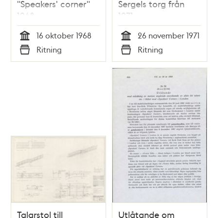
"Speakers' corner"
Sergels torg från
1968
1971
16 oktober 1968
26 november 1971
Tid
Tid
Ritning
Ritning
Typ
Typ
Talarstol till
Utlåtande om