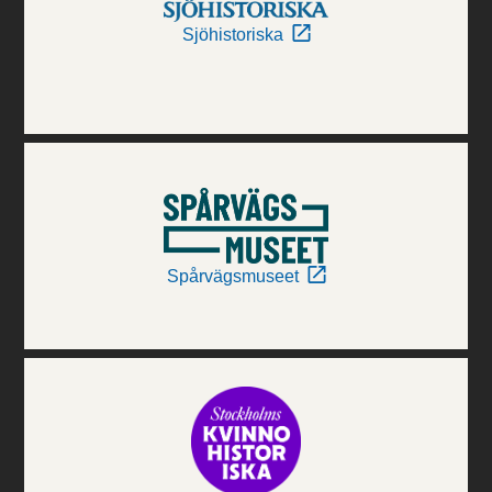
Sjöhistoriska
Spårvägsmuseet