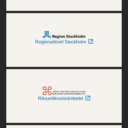
Regionarkivet Stockholm
Riksantikvarieämbetet