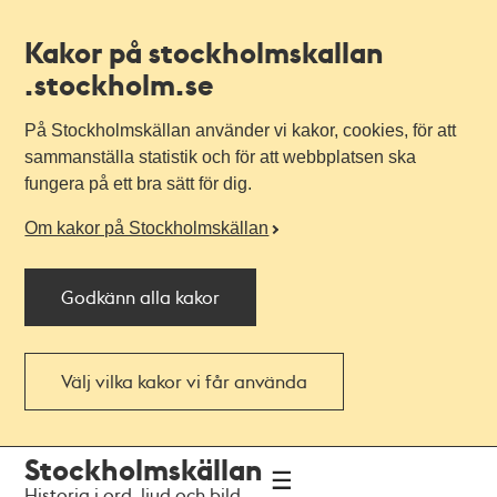
Kakor på stockholmskallan
.stockholm.se
På Stockholmskällan använder vi kakor, cookies, för att
sammanställa statistik och för att webbplatsen ska
fungera på ett bra sätt för dig.
Om kakor på Stockholmskällan
Godkänn alla kakor
Välj vilka kakor vi får använda
Till
Till
Stockholmskällan
navigationen
huvudinnehållet
Historia i ord, ljud och bild