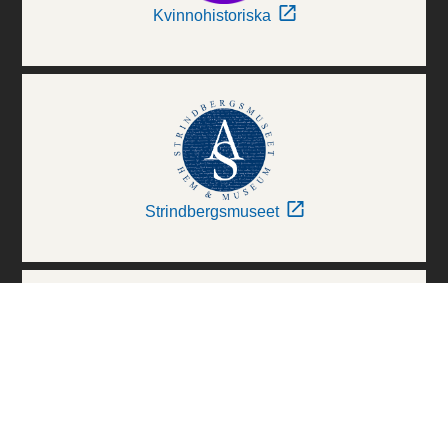
Kvinnohistoriska
Strindbergsmuseet
Thielska Galleriet