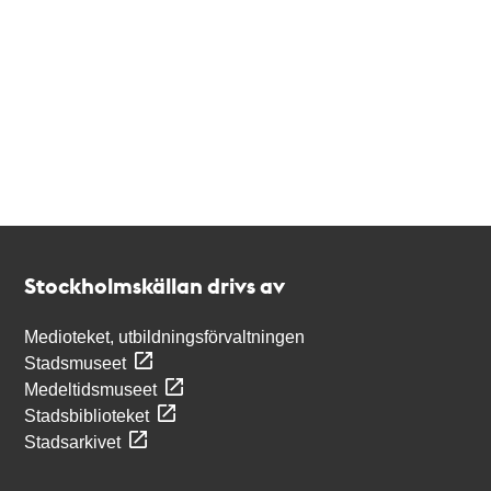
Kontakt
Stockholmskällan
Stockholmskällan drivs av
Medioteket, utbildningsförvaltningen
Stadsmuseet
Medeltidsmuseet
Stadsbiblioteket
Stadsarkivet