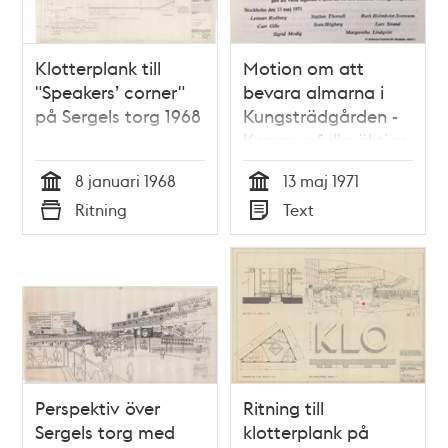
Klotterplank till
Motion om att
"Speakers’ corner"
bevara almarna i
på Sergels torg 1968
Kungsträdgården -
Kommunfullmäktige
1971
8 januari 1968
13 maj 1971
Tid
Tid
Ritning
Text
Typ
Typ
Perspektiv över
Ritning till
Sergels torg med
klotterplank på