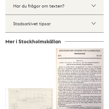
Har du frågor om texten?
Stadsarkivet tipsar
Mer i Stockholmskällan
Relaterade
poster
och
teman