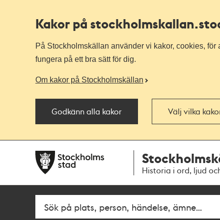
Kakor på stockholmskallan
.st
På Stockholmskällan använder vi kakor, cookies, för a
fungera på ett bra sätt för dig.
Om kakor på Stockholmskällan
Godkänn alla kakor
Välj vilka kak
Till
Till
Stockholmsk
navigationen
huvudinnehållet
Historia i ord, ljud oc
Fritextsök