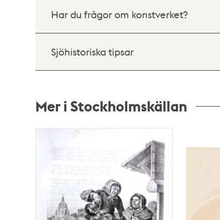
Har du frågor om konstverket?
Sjöhistoriska tipsar
Mer i Stockholmskällan
Relaterade
poster
och
teman