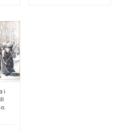
Typ
 i
ll
na.