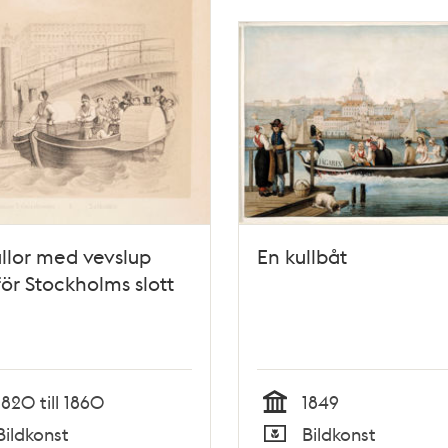
llor med vevslup
En kullbåt
ör Stockholms slott
1820 till 1860
1849
Tid
Bildkonst
Bildkonst