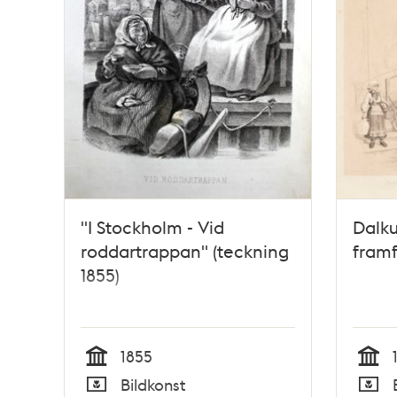
"I Stockholm - Vid
Dalku
roddartrappan" (teckning
framf
1855)
1855
Tid
Tid
Bildkonst