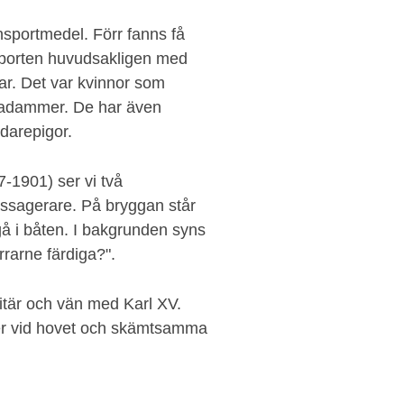
ransportmedel. Förr fanns få
sporten huvudsakligen med
r. Det var kvinnor som
madammer. De har även
darepigor.
7-1901) ser vi två
ssagerare. På bryggan står
gå i båten. I bakgrunden syns
rrarne färdiga?".
itär och vän med Karl XV.
ner vid hovet och skämtsamma