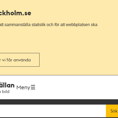
ockholm.se
tt sammanställa statistik och för att webbplatsen ska
or vi får använda
ällan
Meny
h bild
Sök