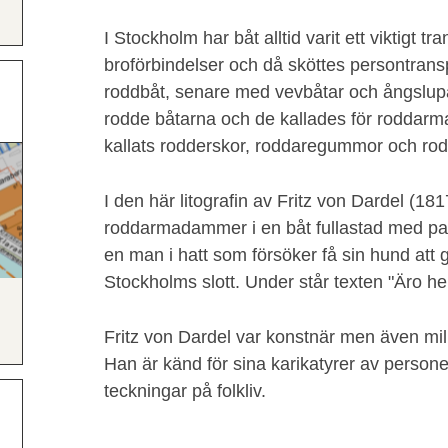
I Stockholm har båt alltid varit ett viktigt t
broförbindelser och då sköttes persontran
roddbåt, senare med vevbåtar och ångslupa
rodde båtarna och de kallades för roddar
kallats rodderskor, roddaregummor och rod
I den här litografin av Fritz von Dardel (181
roddarmadammer i en båt fullastad med pa
en man i hatt som försöker få sin hund att 
Stockholms slott. Under står texten "Äro he
Fritz von Dardel var konstnär men även mil
Han är känd för sina karikatyrer av perso
teckningar på folkliv.