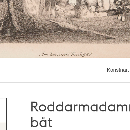
Konstnär:
Roddarmadamme
båt