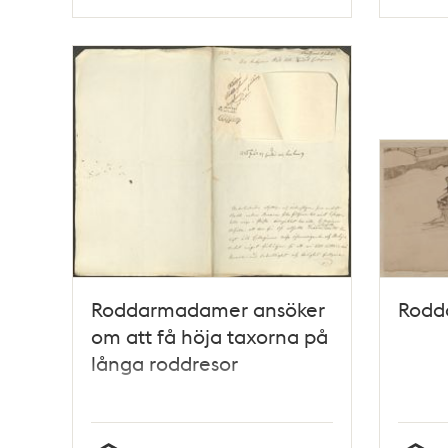
Typ
Typ
Roddarmadamer ansöker
Rodd
om att få höja taxorna på
långa roddresor