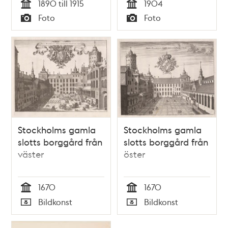
1890 till 1915
1904
Tid
Tid
Foto
Foto
Typ
Typ
Stockholms gamla
Stockholms gamla
slotts borggård från
slotts borggård från
väster
öster
1670
1670
Tid
Tid
Bildkonst
Bildkonst
Typ
Typ