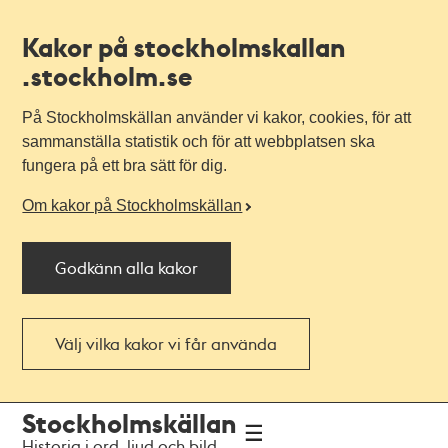
Kakor på stockholmskallan
.stockholm.se
På Stockholmskällan använder vi kakor, cookies, för att
sammanställa statistik och för att webbplatsen ska
fungera på ett bra sätt för dig.
Om kakor på Stockholmskällan
Godkänn alla kakor
Välj vilka kakor vi får använda
Till
Till
Stockholmskällan
navigationen
huvudinnehållet
Historia i ord, ljud och bild