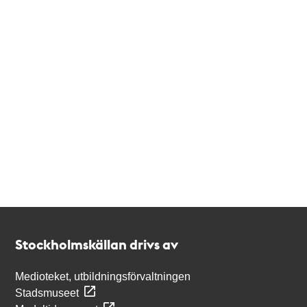
Kontakt
Stockholmskällan
Stockholmskällan drivs av
Medioteket, utbildningsförvaltningen
Stadsmuseet