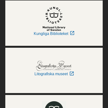
Kungliga Biblioteket
Litografiska museet