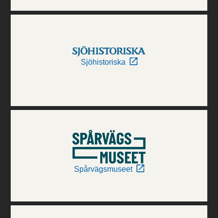
Sjöhistoriska
Spårvägsmuseet