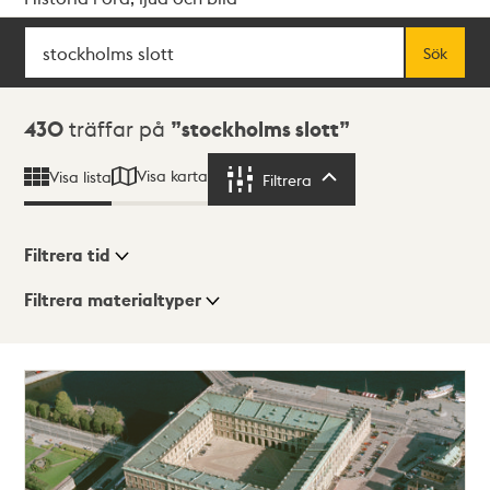
Sök
Fritextsök
Sök
Sökresultat
430
träffar på
stockholms slott
Visa karta
Visa lista
Filtrera
Filtrera
Filtrera tid
Filtrera materialtyper
Visningsläge
Totalt
430
träffar
Lista
Karta