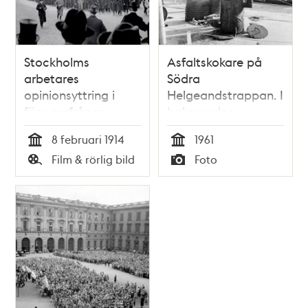
Stockholms
Asfaltskokare på
arbetares
Södra
opinionsyttring i
Helgeandstrappan. I
försvarsfrågan
bakgrunden
Lejonbacken och
8 februari 1914
1961
Stockholms slott
Tid
Tid
Film & rörlig bild
Foto
Typ
Typ