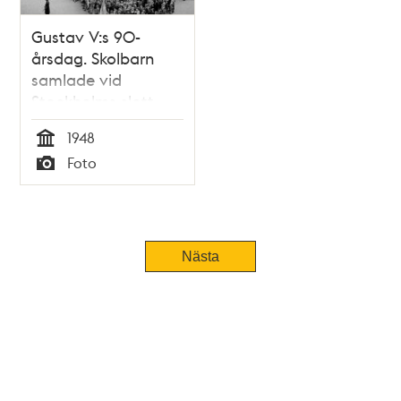
Gustav V:s 90-
årsdag. Skolbarn
samlade vid
Stockholms slott,
Inre Borggården
1948
Tid
Foto
Typ
Nästa