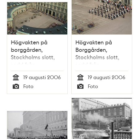
Högvakten på
Högvakten på
borggården,
Borggården,
Stockholms slott,
Stockholms slott,
sedd från
sedd från
Storkyrkans torn
Storkyrkans torn
19 augusti 2006
19 augusti 2006
Tid
Tid
Foto
Foto
Typ
Typ