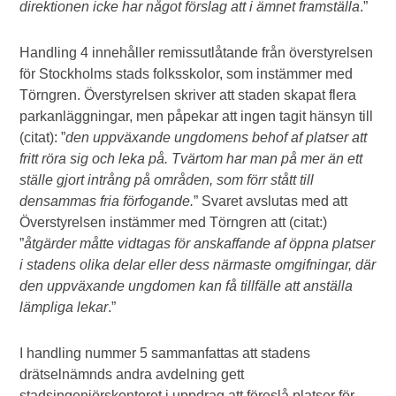
direktionen icke har något förslag att i ämnet framställa
.”
Handling 4 innehåller remissutlåtande från överstyrelsen
för Stockholms stads folksskolor, som instämmer med
Törngren. Överstyrelsen skriver att staden skapat flera
parkanläggningar, men påpekar att ingen tagit hänsyn till
(citat): ”
den uppväxande ungdomens behof af platser att
fritt röra sig och leka på. Tvärtom har man på mer än ett
ställe gjort intrång på områden, som förr stått till
densammas fria förfogande.
” Svaret avslutas med att
Överstyrelsen instämmer med Törngren att (citat:)
”
åtgärder måtte vidtagas för anskaffande af öppna platser
i stadens olika delar eller dess närmaste omgifningar, där
den uppväxande ungdomen kan få tillfälle att anställa
lämpliga lekar
.”
I handling nummer 5 sammanfattas att stadens
drätselnämnds andra avdelning gett
stadsingenjörskontoret i uppdrag att föreslå platser för