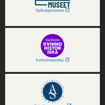
Spårvägsmuseet
Kvinnohistoriska