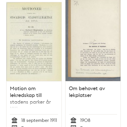
poster
och
teman
Motion om
Om behovet av
lekredskap till
lekplatser
stadens parker år
1911
18 september 1911
1908
Tid
Tid