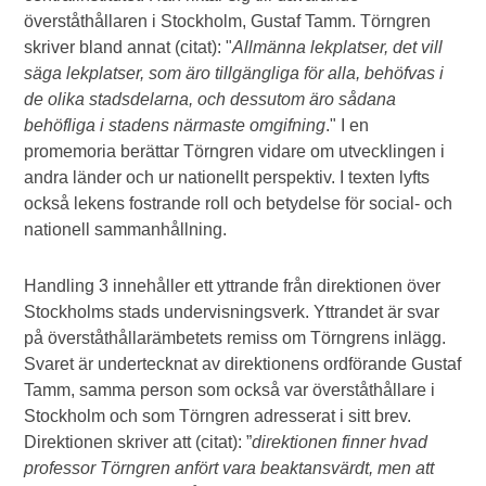
överståthållaren i Stockholm, Gustaf Tamm. Törngren
skriver bland annat (citat): "
Allmänna lekplatser, det vill
säga lekplatser, som äro tillgängliga för alla, behöfvas i
de olika stadsdelarna, och dessutom äro sådana
behöfliga i stadens närmaste omgifning
." I en
promemoria berättar Törngren vidare om utvecklingen i
andra länder och ur nationellt perspektiv. I texten lyfts
också lekens fostrande roll och betydelse för social- och
nationell sammanhållning.
Handling 3 innehåller ett yttrande från direktionen över
Stockholms stads undervisningsverk. Yttrandet är svar
på överståthållarämbetets remiss om Törngrens inlägg.
Svaret är undertecknat av direktionens ordförande Gustaf
Tamm, samma person som också var överståthållare i
Stockholm och som Törngren adresserat i sitt brev.
Direktionen skriver att (citat): ”
direktionen finner hvad
professor Törngren anfört vara beaktansvärdt, men att