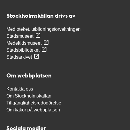
Kontakt
Stockholmskällan
Stockholmskällan drivs av
Medioteket, utbildningsförvaltningen
Stadsmuseet
Medeltidsmuseet
Stadsbiblioteket
Stadsarkivet
Om webbplatsen
Kontakta oss
Om Stockholmskällan
Tillgänglighetsredogörelse
Om kakor på webbplatsen
Sociala medier