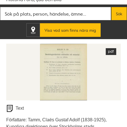
Fritextsök
Sök
Visa vad som finns nära mig
Text
Författare: Tamm, Claës Gustaf Adolf (1838-1925),
Kungliga direktionen över Stockholms stads