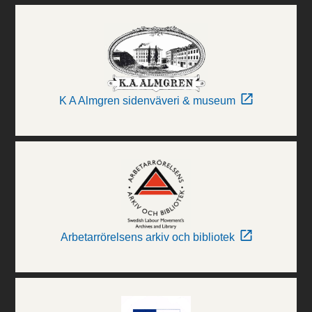
K A Almgren sidenväveri & museum
Arbetarrörelsens arkiv och bibliotek