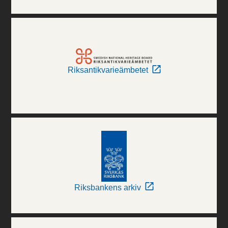
Riksantikvarieämbetet
Riksbankens arkiv