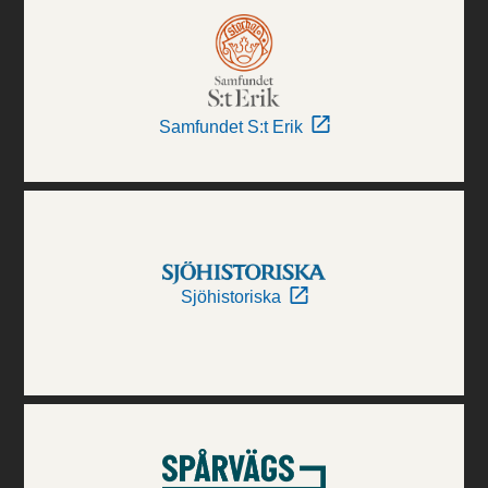
Samfundet S:t Erik
Sjöhistoriska