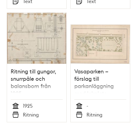
Text
Text
Typ
Typ
Ritning till gungor,
Vasaparken –
snurrpåle och
förslag till
balansbom från
parkanläggning
1925
med lekplats
(troligen 1890-tal)
1925
-
Tid
Tid
Ritning
Ritning
Typ
Typ