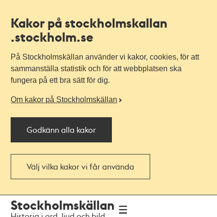
Kakor på stockholmskallan
.stockholm.se
På Stockholmskällan använder vi kakor, cookies, för att
sammanställa statistik och för att webbplatsen ska
fungera på ett bra sätt för dig.
Om kakor på Stockholmskällan
Godkänn alla kakor
Välj vilka kakor vi får använda
Till
Till
Stockholmskällan
navigationen
huvudinnehållet
Historia i ord, ljud och bild