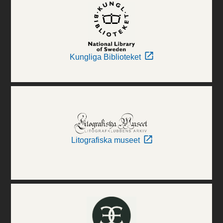
Kungliga Biblioteket
Litografiska museet