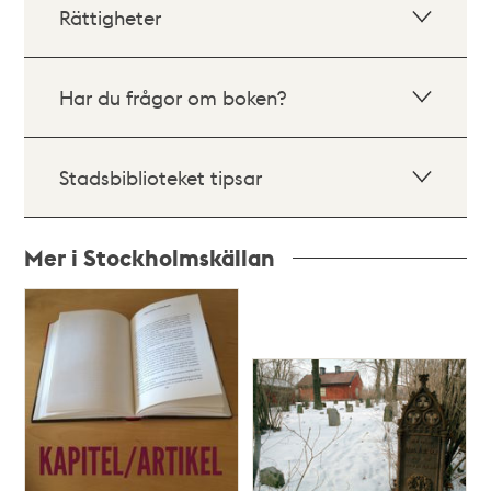
Rättigheter
Har du frågor om boken?
Stadsbiblioteket tipsar
Mer i Stockholmskällan
Relaterade
poster
och
teman