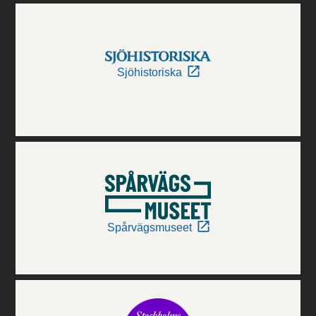
Sjöhistoriska
Spårvägsmuseet