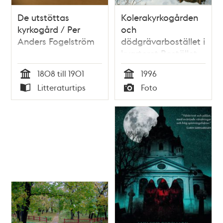
De utstöttas
Kolerakyrkogården
kyrkogård / Per
och
Anders Fogelström
dödgrävarbostället i
kvarteret Bostället
vid Skansbacken,
1808 till 1901
1996
vintertid
Tid
Tid
Litteraturtips
Foto
Typ
Typ