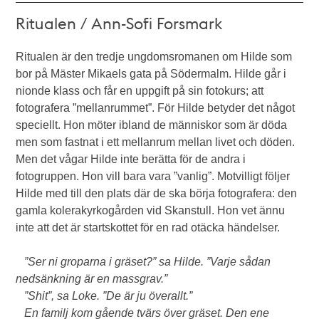
Ritualen / Ann-Sofi Forsmark
Ritualen är den tredje ungdomsromanen om Hilde som
bor på Mäster Mikaels gata på Södermalm. Hilde går i
nionde klass och får en uppgift på sin fotokurs; att
fotografera ”mellanrummet”. För Hilde betyder det något
speciellt. Hon möter ibland de människor som är döda
men som fastnat i ett mellanrum mellan livet och döden.
Men det vågar Hilde inte berätta för de andra i
fotogruppen. Hon vill bara vara ”vanlig”. Motvilligt följer
Hilde med till den plats där de ska börja fotografera: den
gamla kolerakyrkogården vid Skanstull. Hon vet ännu
inte att det är startskottet för en rad otäcka händelser.
”Ser ni groparna i gräset?” sa Hilde. ”Varje sådan
nedsänkning är en massgrav.”
”Shit”, sa Loke. ”De är ju överallt.”
En familj kom gående tvärs över gräset. Den ene