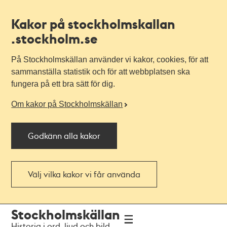
Kakor på stockholmskallan
.stockholm.se
På Stockholmskällan använder vi kakor, cookies, för att
sammanställa statistik och för att webbplatsen ska
fungera på ett bra sätt för dig.
Om kakor på Stockholmskällan
Godkänn alla kakor
Välj vilka kakor vi får använda
Till
Till
Stockholmskällan
navigationen
huvudinnehållet
Historia i ord, ljud och bild