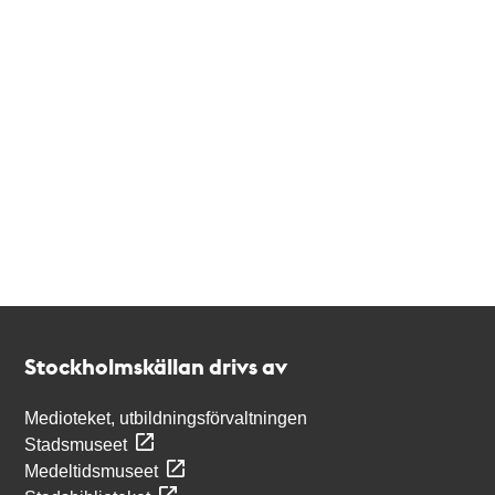
Kontakt
Stockholmskällan
Stockholmskällan drivs av
Medioteket, utbildningsförvaltningen
Stadsmuseet
Medeltidsmuseet