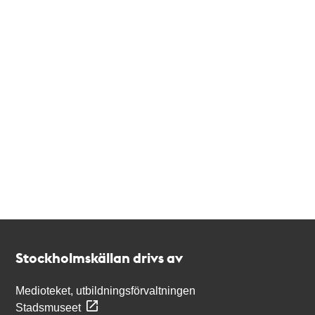
Kontakt
Stockholmskällan
Stockholmskällan drivs av
Medioteket, utbildningsförvaltningen
Stadsmuseet