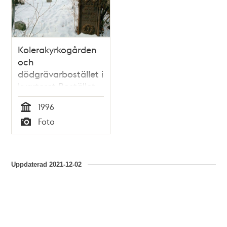
och
teman
Kolerakyrkogården
och
dödgrävarbostället i
kvarteret Bostället
vid Skansbacken,
1996
vintertid
Tid
Foto
Typ
Uppdaterad
2021-12-02