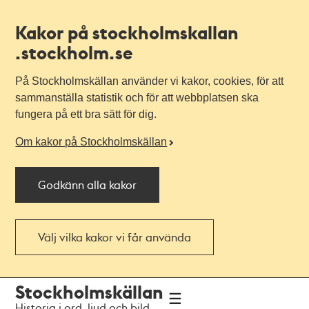
Kakor på stockholmskallan
.stockholm.se
På Stockholmskällan använder vi kakor, cookies, för att
sammanställa statistik och för att webbplatsen ska
fungera på ett bra sätt för dig.
Om kakor på Stockholmskällan
Godkänn alla kakor
Välj vilka kakor vi får använda
Till
Till
Stockholmskällan
navigationen
huvudinnehållet
Historia i ord, ljud och bild