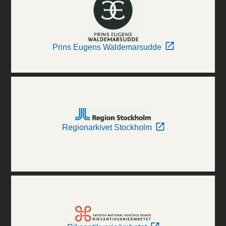
Prins Eugens Waldemarsudde
Regionarkivet Stockholm