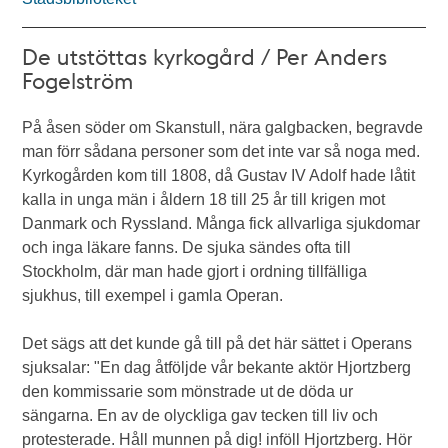
De utstöttas kyrkogård / Per Anders
Fogelström
På åsen söder om Skanstull, nära galgbacken, begravde
man förr sådana personer som det inte var så noga med.
Kyrkogården kom till 1808, då Gustav IV Adolf hade låtit
kalla in unga män i åldern 18 till 25 år till krigen mot
Danmark och Ryssland. Många fick allvarliga sjukdomar
och inga läkare fanns. De sjuka sändes ofta till
Stockholm, där man hade gjort i ordning tillfälliga
sjukhus, till exempel i gamla Operan.
Det sägs att det kunde gå till på det här sättet i Operans
sjuksalar: "En dag åtföljde vår bekante aktör Hjortzberg
den kommissarie som mönstrade ut de döda ur
sängarna. En av de olyckliga gav tecken till liv och
protesterade. Håll munnen på dig! inföll Hjortzberg. Hör