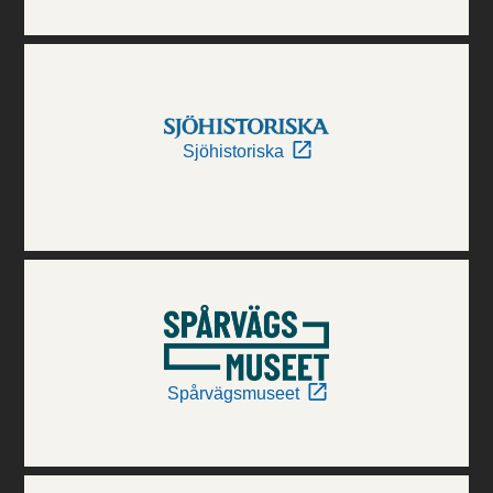
Sjöhistoriska
Spårvägsmuseet