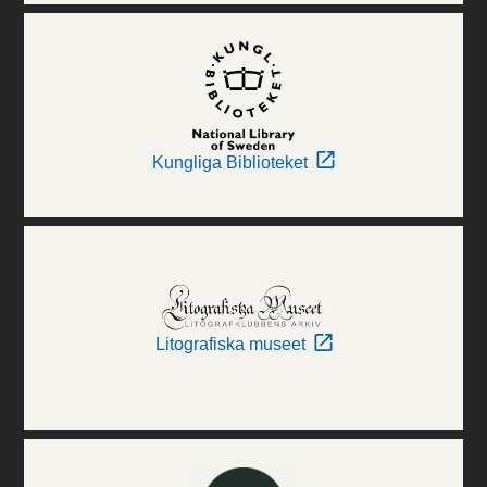
Kungliga Biblioteket
Litografiska museet