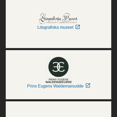
Litografiska museet
Prins Eugens Waldemarsudde