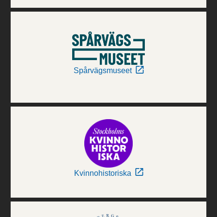
Spårvägsmuseet
Kvinnohistoriska