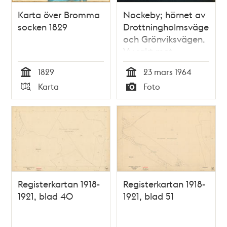
Karta över Bromma
Nockeby; hörnet av
socken 1829
Drottningholmsvägen
och Grönviksvägen.
Vy rakt mot
Nockebybron
1829
23 mars 1964
Tid
Tid
Karta
Foto
Typ
Typ
Registerkartan 1918-
Registerkartan 1918-
1921, blad 40
1921, blad 51