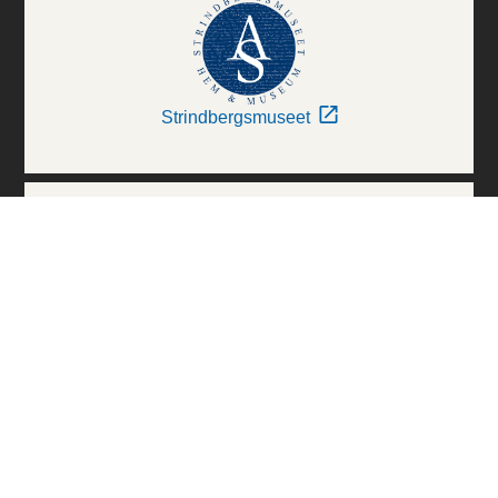
Strindbergsmuseet
Thielska Galleriet