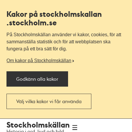
Kakor på stockholmskallan
.stockholm.se
På Stockholmskällan använder vi kakor, cookies, för att
sammanställa statistik och för att webbplatsen ska
fungera på ett bra sätt för dig.
Om kakor på Stockholmskällan
Godkänn alla kakor
Välj vilka kakor vi får använda
Till
Till
Stockholmskällan
navigationen
huvudinnehållet
Historia i ord, ljud och bild