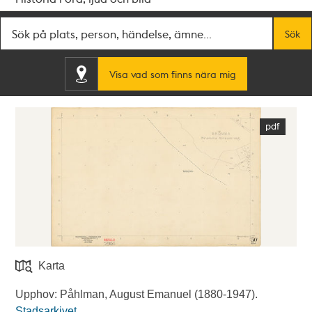
Fritextsök
Sök
Visa vad som finns nära mig
Karta
Upphov: Påhlman, August Emanuel (1880-1947).
Stadsarkivet