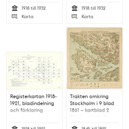
1918 till 1932
1918 till 1932
Tid
Tid
Karta
Karta
Typ
Typ
Registerkartan 1918-
Trakten omkring
1921, bladindelning
Stockholm i 9 blad
och förklaring
1861 – kartblad 2
”Vestra bladet”,
översett 1891
1918 till 1921
1845 till 1891