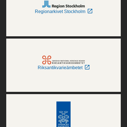
Regionarkivet Stockholm
Riksantikvarieämbetet