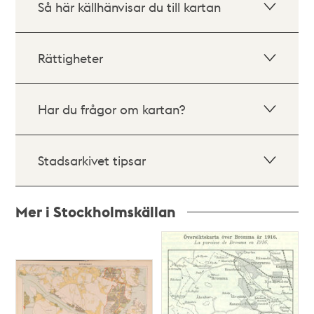
Så här källhänvisar du till kartan
Rättigheter
Har du frågor om kartan?
Stadsarkivet tipsar
Mer i Stockholmskällan
Relaterade
poster
och
teman