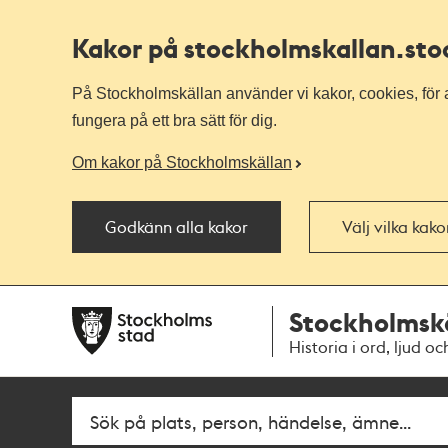
Kakor på stockholmskallan
.st
På Stockholmskällan använder vi kakor, cookies, för a
fungera på ett bra sätt för dig.
Om kakor på Stockholmskällan
Godkänn alla kakor
Välj vilka kak
Till
Till
Stockholmsk
navigationen
huvudinnehållet
Historia i ord, ljud oc
Fritextsök