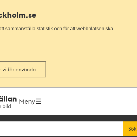
ockholm.se
tt sammanställa statistik och för att webbplatsen ska
or vi får använda
ällan
Meny
h bild
Sök