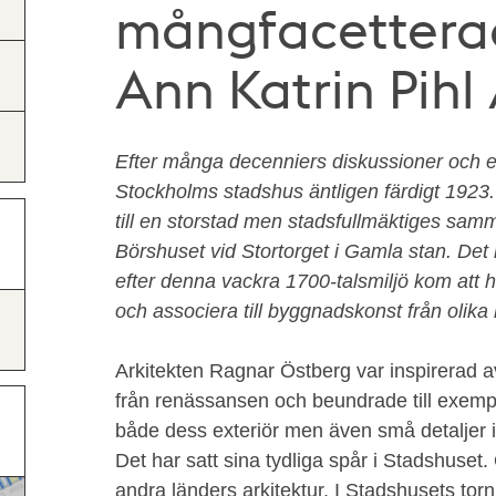
mångfacetterad
Ann Katrin Pihl
Efter många decenniers diskussioner och et
Stockholms stadshus äntligen färdigt 1923
till en storstad men stadsfullmäktiges samm
Börshuset vid Stortorget i Gamla stan. De
efter denna vackra 1700-talsmiljö kom att ha e
och associera till byggnadskonst från olika 
Arkitekten Ragnar Östberg var inspirerad a
från renässansen och beundrade till exemp
både dess exteriör men även små detaljer i
Det har satt sina tydliga spår i Stadshuset
andra länders arkitektur. I Stadshusets torn