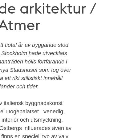
e arkitektur /
 Atmer
t tiotal år av byggande stod
. Stockholm hade utvecklats
anträden hölls fortfarande i
t nya Stadshuset som tog över
tt rikt stilistiskt innehåll
länder och tider.
v italiensk byggnadskonst
el Dogepalatset i Venedig,
 interiör och utsmyckning.
. Östbergs influerades även av
 finns en speciell typ av valv