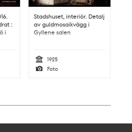
16.
Stadshuset, interiör. Detalj
rat :
av guldmosaikvägg i
ö i
Gyllene salen
1925
Tid
Foto
Typ