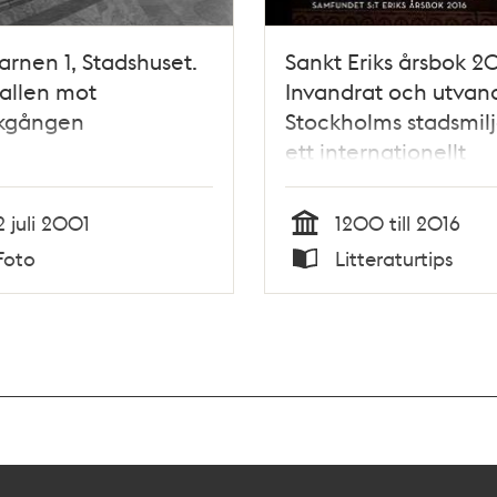
arnen 1, Stadshuset.
Sankt Eriks årsbok 20
allen mot
Invandrat och utvand
kgången
Stockholms stadsmilj
ett internationellt
perspektiv
2 juli 2001
1200 till 2016
Tid
Foto
Litteraturtips
Typ