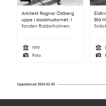
Arkitekt Ragnar Östberg
Eldkv
uppe i stadshustornet. I
Blå H
fonden Riddarholmen.
Snäc
1919
Tid
Tid
Foto
Typ
Typ
Uppdaterad
2024-01-02
Kontakt