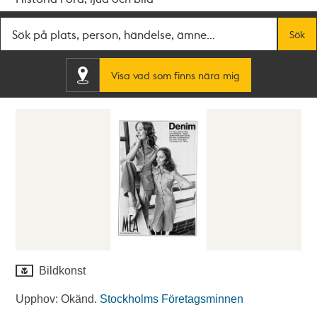
Fritextsök
Sök
Visa vad som finns nära mig
Bildkonst
Upphov: Okänd.
Stockholms Företagsminnen