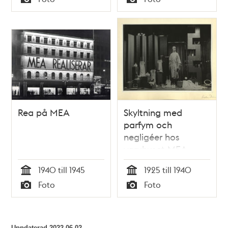
Typ
Typ
Rea på MEA
Skyltning med
parfym och
negligéer hos
varuhuset MEA
1940 till 1945
1925 till 1940
Tid
Tid
Foto
Foto
Typ
Typ
Uppdaterad
2022-06-02