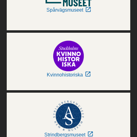
Spårvägsmuseet
Kvinnohistoriska
Strindbergsmuseet