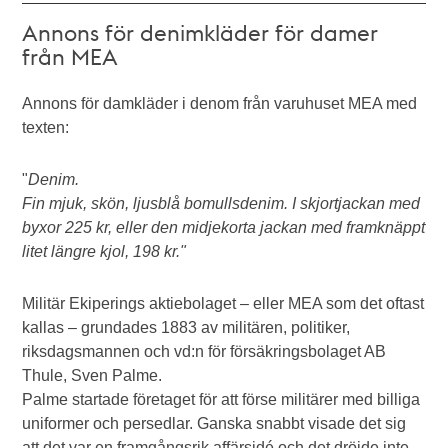
Annons för denimkläder för damer
från MEA
Annons för damkläder i denom från varuhuset MEA med
texten:
"
Denim.
Fin mjuk, skön, ljusblå bomullsdenim. I skjortjackan med
byxor 225 kr, eller den midjekorta jackan med framknäppt
litet längre kjol, 198 kr."
Militär Ekiperings aktiebolaget – eller MEA som det oftast
kallas – grundades 1883 av militären, politiker,
riksdagsmannen och vd:n för försäkringsbolaget AB
Thule, Sven Palme.
Palme startade företaget för att förse militärer med billiga
uniformer och persedlar. Ganska snabbt visade det sig
att det var en framgångsrik affärsidé och det dröjde inte