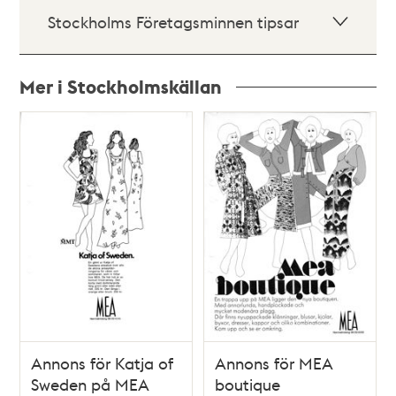
Stockholms Företagsminnen tipsar
Mer i Stockholmskällan
Relaterade
poster
och
teman
Annons för Katja of
Annons för MEA
Sweden på MEA
boutique