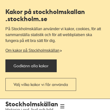
Kakor på stockholmskallan
.stockholm.se
På Stockholmskällan använder vi kakor, cookies, för att
sammanställa statistik och för att webbplatsen ska
fungera på ett bra sätt för dig.
Om kakor på Stockholmskällan
Godkänn alla kakor
Välj vilka kakor vi får använda
Till
Till
Stockholmskällan
navigationen
huvudinnehållet
Historia i ord, ljud och bild