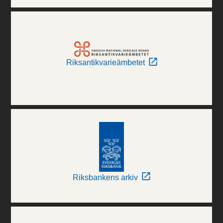
Riksantikvarieämbetet
Riksbankens arkiv