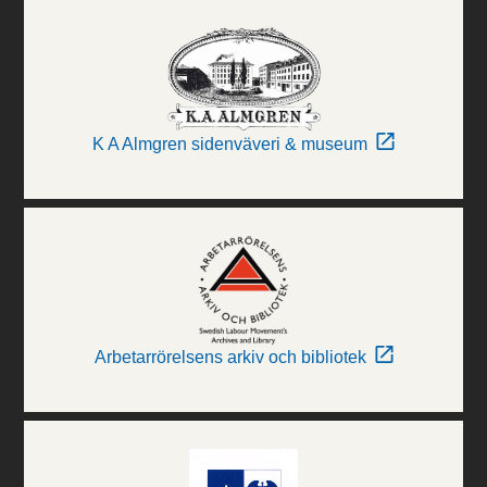
K A Almgren sidenväveri & museum
Arbetarrörelsens arkiv och bibliotek