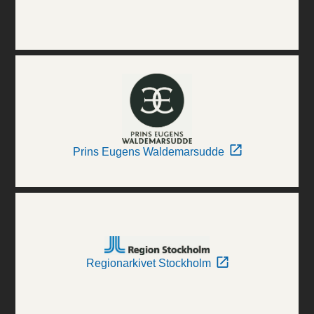
Prins Eugens Waldemarsudde
Regionarkivet Stockholm