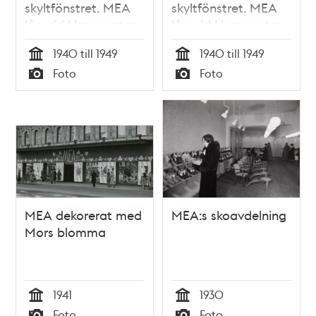
skyltfönstret. MEA
skyltfönstret. MEA
låg vid Hamngatan
låg vid Hamngatan
3 mellan 1883 och
3 mellan 1883 och
1940 till 1949
1940 till 1949
1985
1985
Tid
Tid
Foto
Foto
Typ
Typ
MEA dekorerat med
MEA:s skoavdelning
Mors blomma
1941
1930
Tid
Tid
Foto
Foto