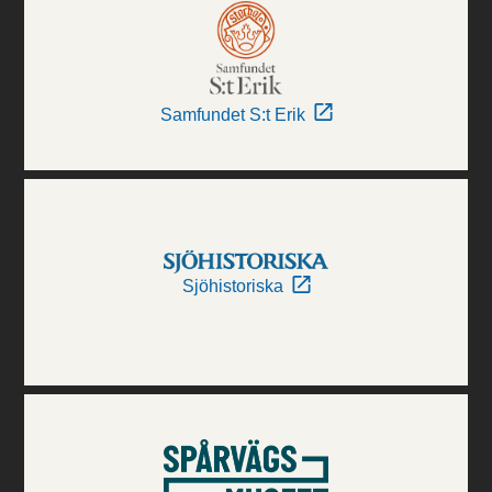
Samfundet S:t Erik
Sjöhistoriska