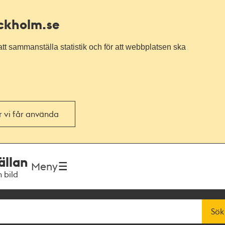
ockholm.se
tt sammanställa statistik och för att webbplatsen ska
or vi får använda
ällan
Meny
h bild
Sök