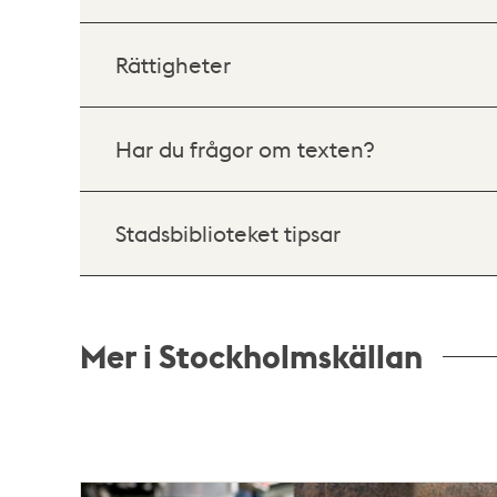
Rättigheter
Har du frågor om texten?
Stadsbiblioteket tipsar
Mer i Stockholmskällan
Relaterade
poster
och