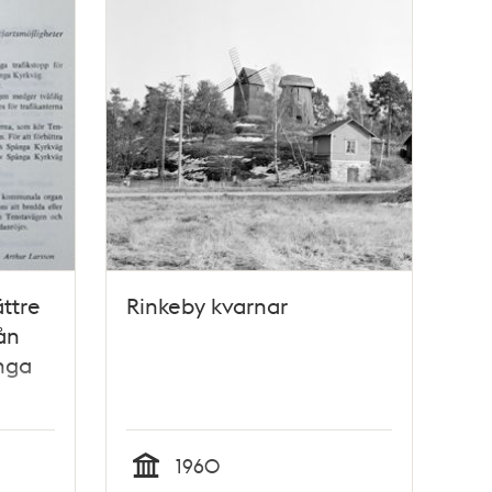
ttre
Rinkeby kvarnar
ån
nga
1971
1960