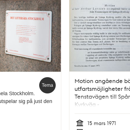
Motion angående bä
Tema
utfartsmöjligheter fr
i hela Stockholm.
Tenstavägen till Spå
utspelar sig på just den
Kyrkväg -
Kommunfullmäktige 
15 mars 1971