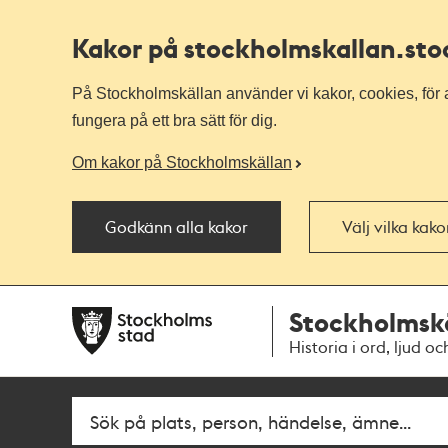
Kakor på stockholmskallan
.st
På Stockholmskällan använder vi kakor, cookies, för a
fungera på ett bra sätt för dig.
Om kakor på Stockholmskällan
Godkänn alla kakor
Välj vilka kak
Till
Till
Stockholmsk
navigationen
huvudinnehållet
Historia i ord, ljud oc
Fritextsök