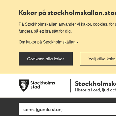
Kakor på stockholmskallan
.st
På Stockholmskällan använder vi kakor, cookies, för a
fungera på ett bra sätt för dig.
Om kakor på Stockholmskällan
Godkänn alla kakor
Välj vilka kak
Till
Till
Stockholmsk
navigationen
huvudinnehållet
Historia i ord, ljud oc
Sök
Fritextsök