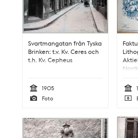
Svartmangatan från Tyska
Faktu
Brinken: t.v. Kv. Ceres och
Litho
t.h. Kv. Cepheus
Aktie
Norr
Avdel
Stoc
1905
Tid
Tid
Foto
Typ
Typ