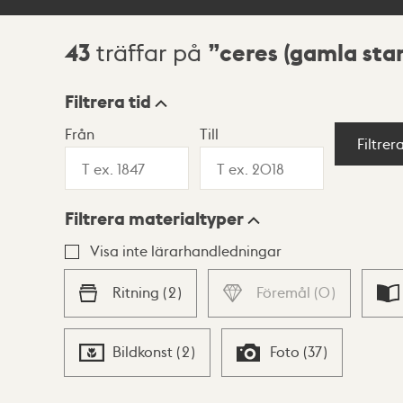
43
ceres (gamla sta
träffar på
Sökresultat
Filtrera tid
Från
Till
Visningsläge
Filtrer
Filtrera materialtyper
Lista
Karta
Visa inte lärarhandledningar
Ritning
(
2
)
Föremål
(
0
)
Bildkonst
(
2
)
Foto
(
37
)