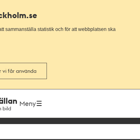
ockholm.se
tt sammanställa statistik och för att webbplatsen ska
or vi får använda
ällan
Meny
h bild