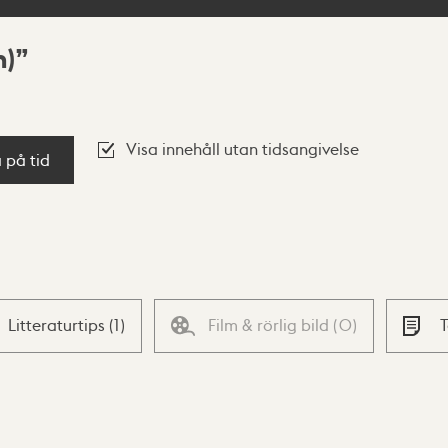
n)
Visa innehåll utan tidsangivelse
a på tid
Litteraturtips
(
1
)
Film & rörlig bild
(
0
)