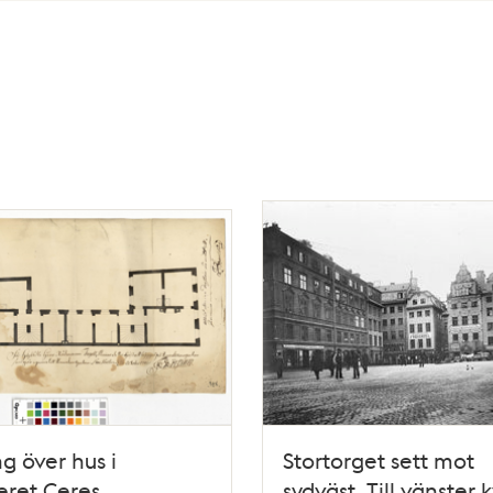
ng över hus i
Stortorget sett mot
eret Ceres
sydväst. Till vänster k