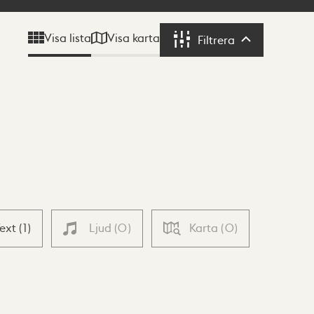
Visa karta
Visa lista
Filtrera
Filtrera
Text
(
1
)
Ljud
(
0
)
Karta
(
0
)