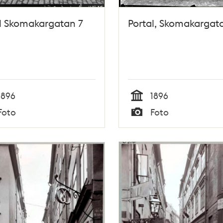
l Skomakargatan 7
Portal, Skomakargat
1896
1896
Tid
Foto
Foto
Typ