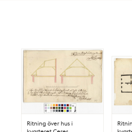
Totalt
43
träffar
Ritning över hus i
Ritni
kvarteret Ceres
kvart