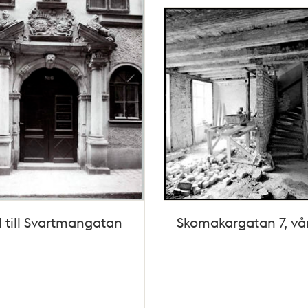
l till Svartmangatan
Skomakargatan 7, vån