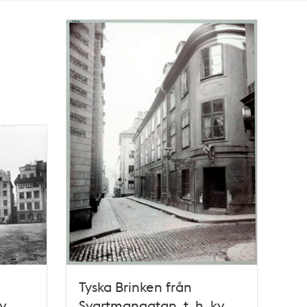
Tyska Brinken från
v.
Svartmangatan, t. h. kv.