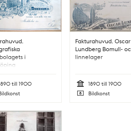
rahuvud.
Fakturahuvud. Oscar
grafiska
Lundberg Bomull- o
bolagets i
linnelager
köping
ningskontor
kholm
1890 till 1900
1890 till 1900
Tid
Bildkonst
Bildkonst
Typ