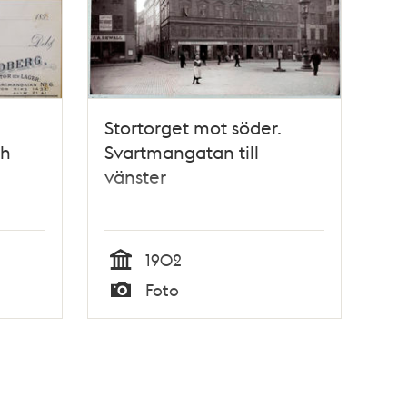
Stortorget mot söder.
ch
Svartmangatan till
vänster
1902
Tid
Foto
Typ