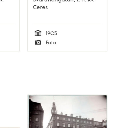
Ceres
1905
Tid
Foto
Typ