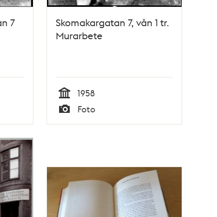
an 7
Skomakargatan 7, vån 1 tr.
Murarbete
1958
Tid
Foto
Typ