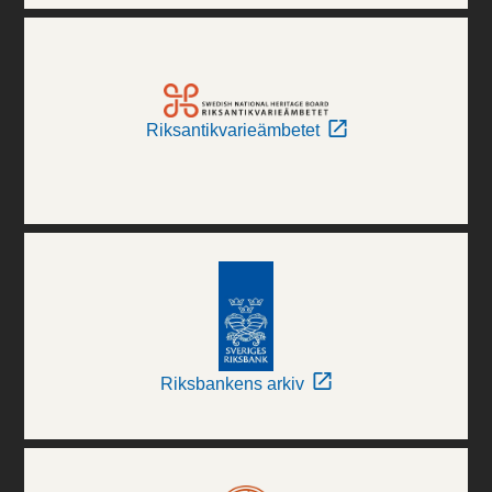
Riksantikvarieämbetet
Riksbankens arkiv