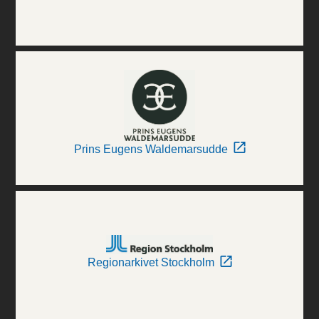
Prins Eugens Waldemarsudde
Regionarkivet Stockholm