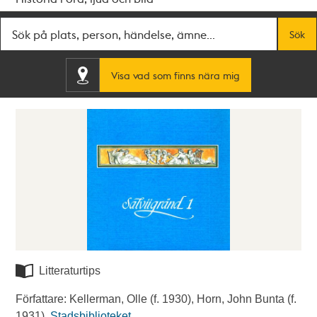
Fritextsök
Sök
Visa vad som finns nära mig
Litteraturtips
Författare: Kellerman, Olle (f. 1930), Horn, John Bunta (f.
1931).
Stadsbiblioteket