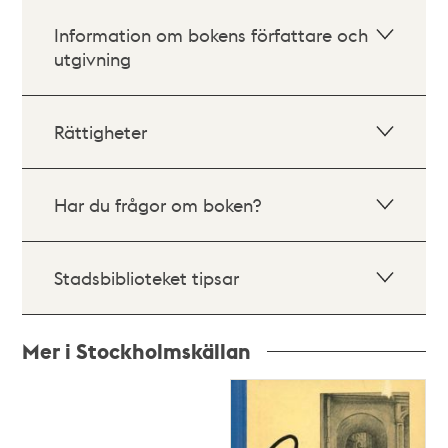
Information om bokens författare och
utgivning
Rättigheter
Har du frågor om boken?
Stadsbiblioteket tipsar
Mer i Stockholmskällan
Relaterade
poster
och