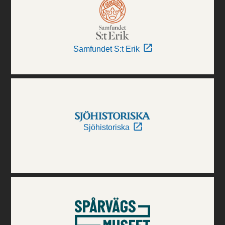
Samfundet S:t Erik
Sjöhistoriska