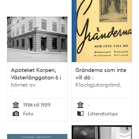
teman
Apoteket Korpen,
Gränderna som inte
Västerlånggatan 6 i
vill dö :
hörnet av
Klockgjutargränd,
Salviigränd
Kolmätargränd,
Stenbastugränd,
1924 till 1929
-
Salviigränd
Tid
Tid
Foto
Litteraturtips
Typ
Typ