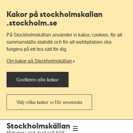
Kakor på stockholmskallan
.stockholm.se
På Stockholmskällan använder vi kakor, cookies, för att
sammanställa statistik och för att webbplatsen ska
fungera på ett bra sätt för dig.
Om kakor på Stockholmskällan
Godkänn alla kakor
Välj vilka kakor vi får använda
Till
Till
Stockholmskällan
navigationen
huvudinnehållet
Historia i ord, ljud och bild