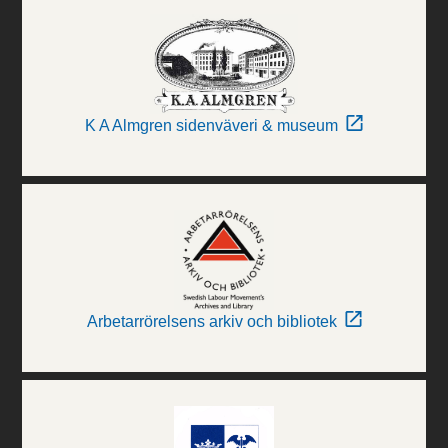
K A Almgren sidenväveri & museum
Arbetarrörelsens arkiv och bibliotek