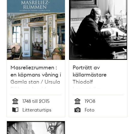
Masreliezrummen :
Porträtt av
en köpmans våning i
källarmästare
Gamla stan / Ursula
Thiodolf
Sjöberg, Ingrid
Lagerström,
Sjöström
innehavare av
1748 till 2015
1908
Hotell Östergötland.
Tid
Tid
Litteraturtips
Foto
Typ
Typ