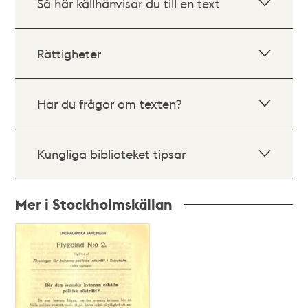
Så här källhänvisar du till en text
Rättigheter
Har du frågor om texten?
Kungliga biblioteket tipsar
Mer i Stockholmskällan
Relaterade
poster
och
teman