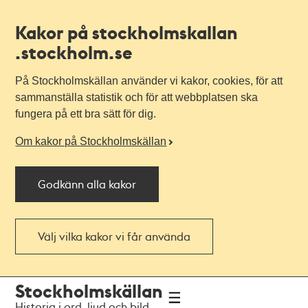
Kakor på stockholmskallan
.stockholm.se
På Stockholmskällan använder vi kakor, cookies, för att
sammanställa statistik och för att webbplatsen ska
fungera på ett bra sätt för dig.
Om kakor på Stockholmskällan
Godkänn alla kakor
Välj vilka kakor vi får använda
Till
Till
Stockholmskällan
navigationen
huvudinnehållet
Historia i ord, ljud och bild