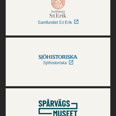
Samfundet S:t Erik
Sjöhistoriska