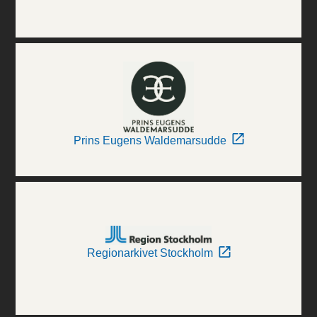
Prins Eugens Waldemarsudde
Regionarkivet Stockholm