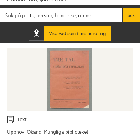
Fritextsök
Sök
Visa vad som finns nära mig
Text
Upphov: Okänd. Kungliga biblioteket