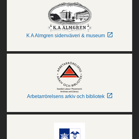
K A Almgren sidenväveri & museum
Arbetarrörelsens arkiv och bibliotek