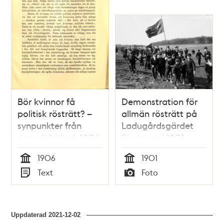
Bör kvinnor få
Demonstration för
politisk rösträtt? –
allmän rösträtt på
synpunkter från
Ladugårdsgärdet
Anna Whitlock 1906
första maj 1901
1906
1901
Tid
Tid
Text
Foto
Typ
Typ
Uppdaterad
2021-12-02