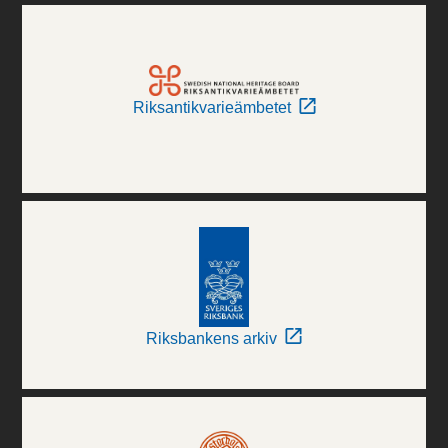
Riksantikvarieämbetet
Riksbankens arkiv