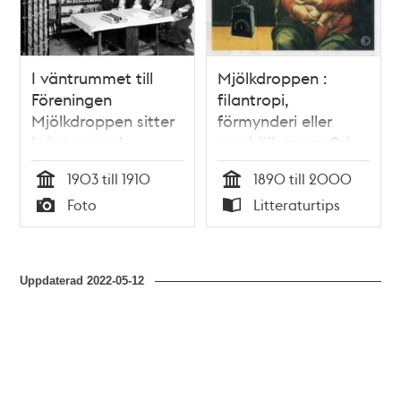
I väntrummet till
Mjölkdroppen :
Föreningen
filantropi,
Mjölkdroppen sitter
förmynderi eller
kvinnor med
samhällsansvar? /
spädbarn i famnen.
Anne-Marie
1903 till 1910
1890 till 2000
Stenhammar
Tid
Tid
Foto
Litteraturtips
Typ
Typ
Uppdaterad
2022-05-12