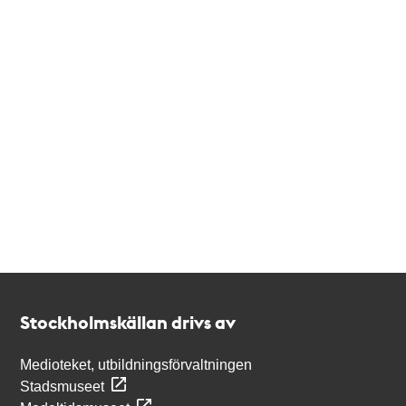
Kontakt
Stockholmskällan
Stockholmskällan drivs av
Medioteket, utbildningsförvaltningen
Stadsmuseet