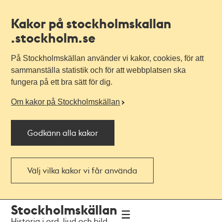
Kakor på stockholmskallan
.stockholm.se
På Stockholmskällan använder vi kakor, cookies, för att
sammanställa statistik och för att webbplatsen ska
fungera på ett bra sätt för dig.
Om kakor på Stockholmskällan
Godkänn alla kakor
Välj vilka kakor vi får använda
Till
Till
Stockholmskällan
navigationen
huvudinnehållet
Historia i ord, ljud och bild