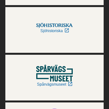
Sjöhistoriska
Spårvägsmuseet