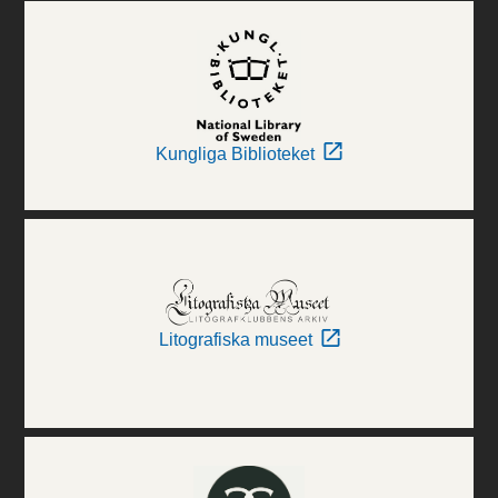
Kungliga Biblioteket
Litografiska museet