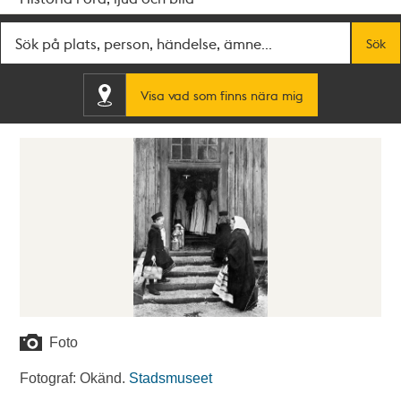
Fritextsök
Sök
Visa vad som finns nära mig
Foto
Fotograf: Okänd.
Stadsmuseet