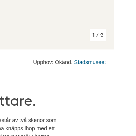
1
/ 2
Upphov: Okänd.
Stadsmuseet
ttare.
Består av två skenor som
na knäpps ihop med ett