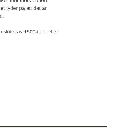
ekor mot mörk botten.
t tyder på att det är
d.
i slutet av 1500-talet eller