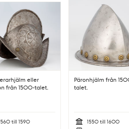
erarhjälm eller
Päronhjälm från 150
n från 1500-talet.
talet.
1560 till 1590
1550 till 1600
Tid