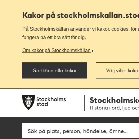
Kakor på stockholmskallan
.st
På Stockholmskällan använder vi kakor, cookies, för a
fungera på ett bra sätt för dig.
Om kakor på Stockholmskällan
Godkänn alla kakor
Välj vilka kak
Till
Till
Stockholmsk
navigationen
huvudinnehållet
Historia i ord, ljud oc
Fritextsök