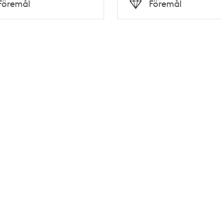
Föremål
Föremål
Typ