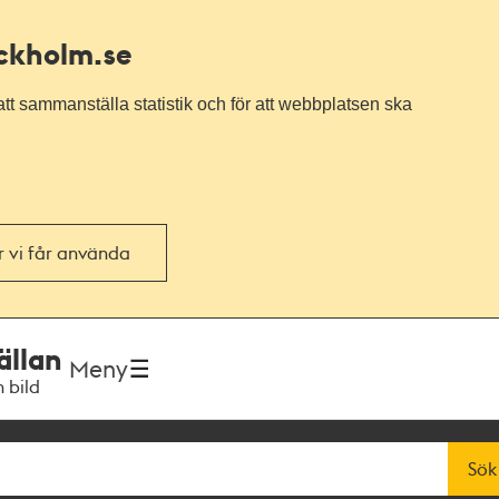
ockholm.se
tt sammanställa statistik och för att webbplatsen ska
or vi får använda
ällan
Meny
h bild
Sök