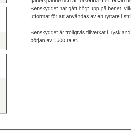
fjäderspänne och är försedda med etsad d
Benskyddet har gått högt upp på benet, vilke
utformat för att användas av en ryttare i stri
Benskyddet är troligtvis tillverkat i Tyskland 
början av 1600-talet.