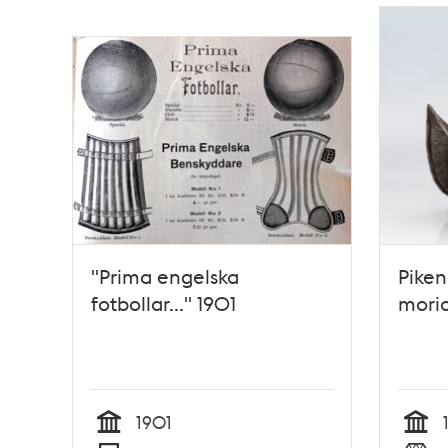
poster
och
teman
"Prima engelska
Piken
fotbollar..." 1901
morio
1901
Tid
Tid