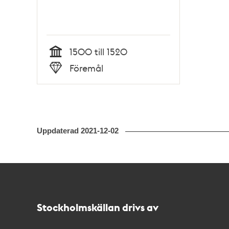
1500 till 1520
Tid
Föremål
Typ
Uppdaterad
2021-12-02
Kontakt
Stockholmskällan
Stockholmskällan drivs av