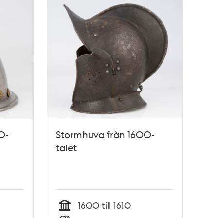
0-
Stormhuva från 1600-
talet
1600 till 1610
Tid