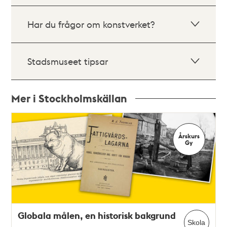
Har du frågor om konstverket?
Stadsmuseet tipsar
Mer i Stockholmskällan
Relaterade
poster
Årskurs
och
Gy
teman
Globala målen, en historisk bakgrund
Skola