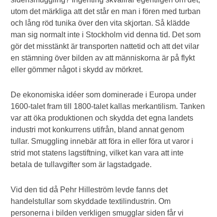
utom det märkliga att det står en man i fören med turban
och lång röd tunika över den vita skjortan. Så klädde
man sig normalt inte i Stockholm vid denna tid. Det som
gör det misstänkt är transporten nattetid och att det vilar
en stämning över bilden av att människorna är på flykt
eller gömmer något i skydd av mörkret.
De ekonomiska idéer som dominerade i Europa under
1600-talet fram till 1800-talet kallas merkantilism. Tanken
var att öka produktionen och skydda det egna landets
industri mot konkurrens utifrån, bland annat genom
tullar. Smuggling innebär att föra in eller föra ut varor i
strid mot statens lagstiftning, vilket kan vara att inte
betala de tullavgifter som är lagstadgade.
Vid den tid då Pehr Hilleström levde fanns det
handelstullar som skyddade textilindustrin. Om
personerna i bilden verkligen smugglar siden får vi