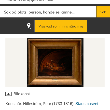
Fritextsök
Sök
Visa vad som finns nära mig
Bildkonst
Konstnär: Hilleström, Pehr (1733-1816).
Stadsmuseet