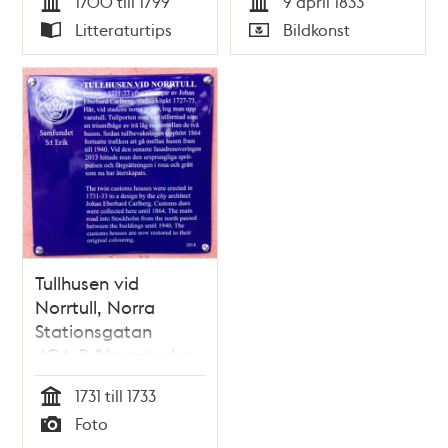
1700 till 1799
9 april 1833
Tid
Tid
Litteraturtips
Bildkonst
Typ
Typ
Tullhusen vid
Norrtull, Norra
Stationsgatan
40A,B (Vasastaden
1:100)
1731 till 1733
Tid
Foto
Typ