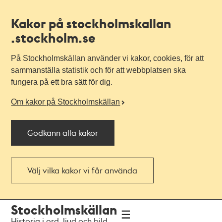
Kakor på stockholmskallan
.stockholm.se
På Stockholmskällan använder vi kakor, cookies, för att
sammanställa statistik och för att webbplatsen ska
fungera på ett bra sätt för dig.
Om kakor på Stockholmskällan
Godkänn alla kakor
Välj vilka kakor vi får använda
Till
Till
Stockholmskällan
navigationen
huvudinnehållet
Historia i ord, ljud och bild