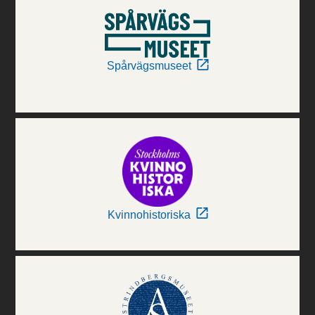
Spårvägsmuseet
Kvinnohistoriska