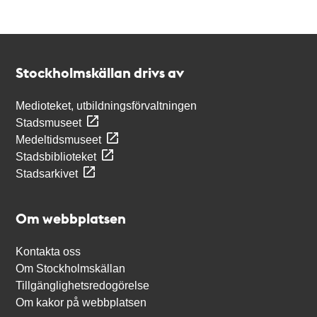
Kontakt
Stockholmskällan
Stockholmskällan drivs av
Medioteket, utbildningsförvaltningen
Stadsmuseet
Medeltidsmuseet
Stadsbiblioteket
Stadsarkivet
Om webbplatsen
Kontakta oss
Om Stockholmskällan
Tillgänglighetsredogörelse
Om kakor på webbplatsen