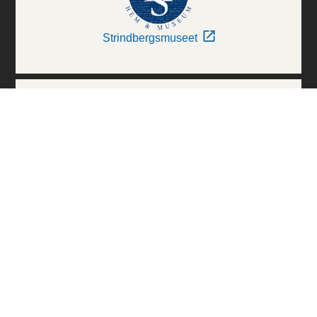
Strindbergsmuseet
Thielska Galleriet
Världskulturmuseerna