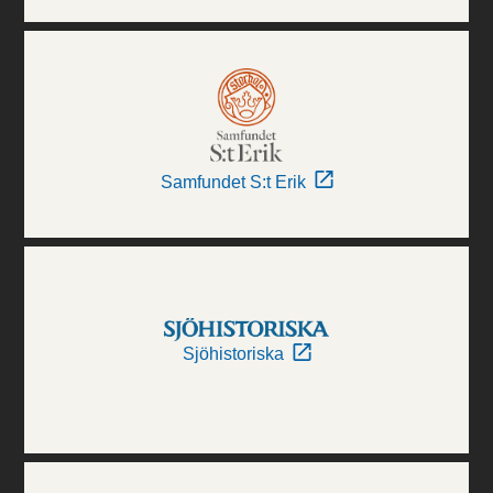
Samfundet S:t Erik
Sjöhistoriska