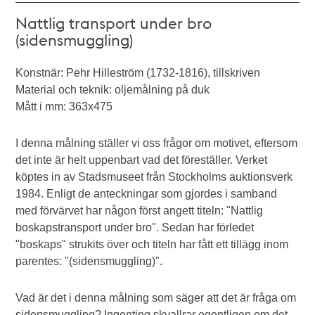
Nattlig transport under bro
(sidensmuggling)
Konstnär: Pehr Hilleström (1732-1816), tillskriven
Material och teknik: oljemålning på duk
Mått i mm: 363x475
I denna målning ställer vi oss frågor om motivet, eftersom
det inte är helt uppenbart vad det föreställer. Verket
köptes in av Stadsmuseet från Stockholms auktionsverk
1984. Enligt de anteckningar som gjordes i samband
med förvärvet har någon först angett titeln: "Nattlig
boskapstransport under bro". Sedan har förledet
"boskaps" strukits över och titeln har fått ett tillägg inom
parentes: "(sidensmuggling)".
Vad är det i denna målning som säger att det är fråga om
sidensmuggling? Ingenting skvallrar egentligen om det,