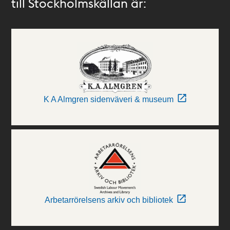
till Stockholmskällan är:
K A Almgren sidenväveri & museum
Arbetarrörelsens arkiv och bibliotek