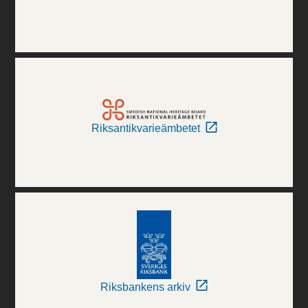
Riksantikvarieämbetet
Riksbankens arkiv