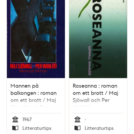
teman
Mannen på
Roseanna : roman
balkongen : roman
om ett brott / Maj
om ett brott / Maj
Sjöwall och Per
Sjöwall och Per
Wahlöö
Wahlöö
1967
-
Tid
Tid
Litteraturtips
Litteraturtips