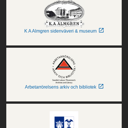
K A Almgren sidenväveri & museum
Arbetarrörelsens arkiv och bibliotek