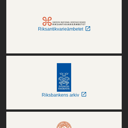
Riksantikvarieämbetet
Riksbankens arkiv