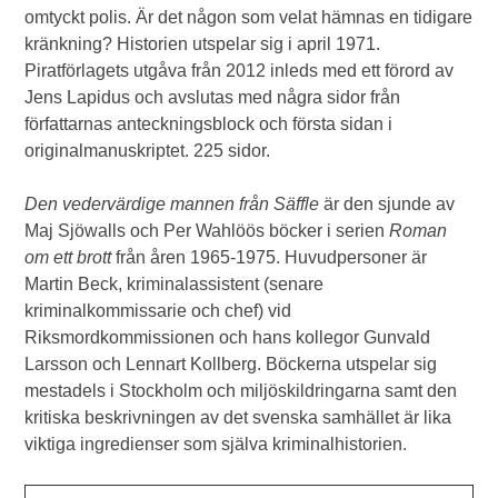
omtyckt polis. Är det någon som velat hämnas en tidigare
kränkning? Historien utspelar sig i april 1971.
Piratförlagets utgåva från 2012 inleds med ett förord av
Jens Lapidus och avslutas med några sidor från
författarnas anteckningsblock och första sidan i
originalmanuskriptet. 225 sidor.
Den vedervärdige mannen från Säffle
är den sjunde av
Maj Sjöwalls och Per Wahlöös böcker i serien
Roman
om ett brott
från åren 1965-1975. Huvudpersoner är
Martin Beck, kriminalassistent (senare
kriminalkommissarie och chef) vid
Riksmordkommissionen och hans kollegor Gunvald
Larsson och Lennart Kollberg. Böckerna utspelar sig
mestadels i Stockholm och miljöskildringarna samt den
kritiska beskrivningen av det svenska samhället är lika
viktiga ingredienser som själva kriminalhistorien.