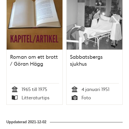
Roman om ett brott
Sabbatsbergs
/ Göran Hägg
sjukhus
1965 till 1975
4 januari 1951
Tid
Tid
Litteraturtips
Foto
Typ
Typ
Uppdaterad
2021-12-02