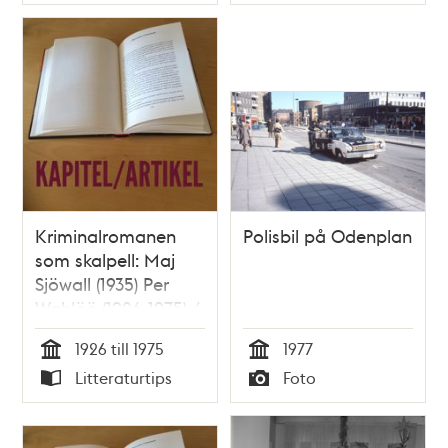
Typ
Typ
Kriminalromanen
Polisbil på Odenplan
som skalpell: Maj
Sjöwall (1935) Per
Wahlöö (1926-1975) /
Bo Lundin
1926 till 1975
1977
Tid
Tid
Litteraturtips
Foto
Typ
Typ