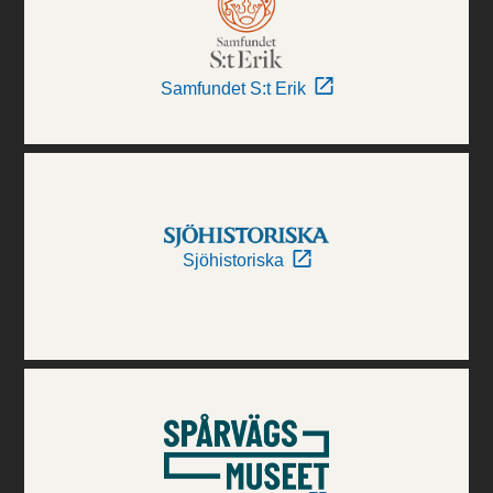
Samfundet S:t Erik
Sjöhistoriska