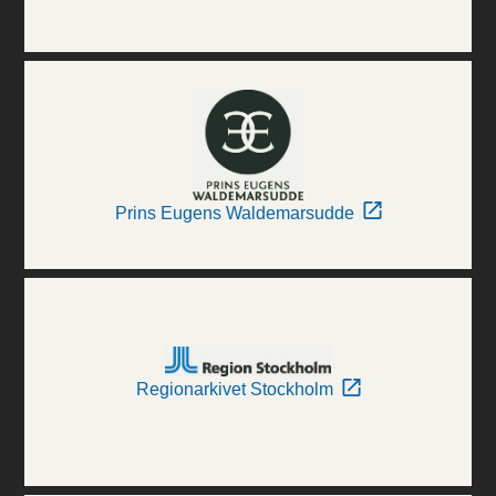
Prins Eugens Waldemarsudde
Regionarkivet Stockholm