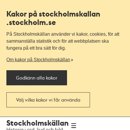
Kakor på stockholmskallan
.stockholm.se
På Stockholmskällan använder vi kakor, cookies, för att
sammanställa statistik och för att webbplatsen ska
fungera på ett bra sätt för dig.
Om kakor på Stockholmskällan
Godkänn alla kakor
Välj vilka kakor vi får använda
Till
Till
Stockholmskällan
navigationen
huvudinnehållet
Historia i ord, ljud och bild