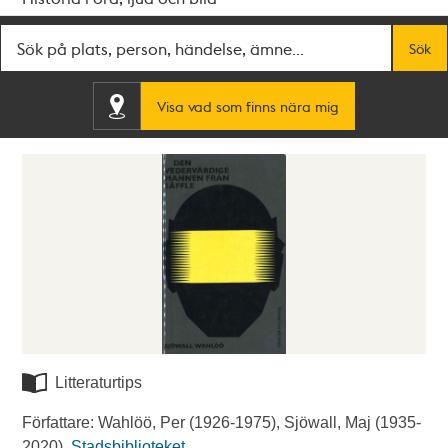
Fritextsök
Sök
Visa vad som finns nära mig
Litteraturtips
Författare: Wahlöö, Per (1926-1975), Sjöwall, Maj (1935-
2020).
Stadsbiblioteket