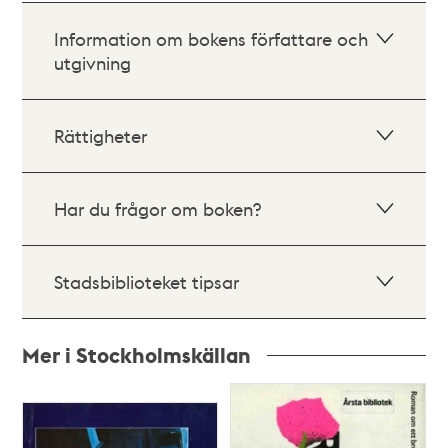
Information om bokens författare och
utgivning
Rättigheter
Har du frågor om boken?
Stadsbiblioteket tipsar
Mer i Stockholmskällan
Relaterade
poster
och