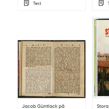
Tid
Tid
Text
Typ
Typ
Jacob Güntlack på
Stora