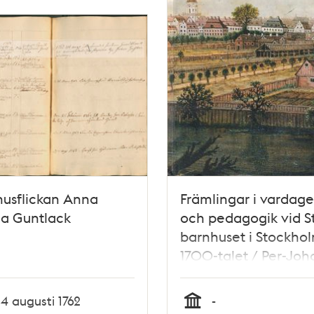
usflickan Anna
Främlingar i vardagen
ia Guntlack
och pedagogik vid S
barnhuset i Stockho
1700-talet / Per-Joh
Ödman, Mats Hayen
14 augusti 1762
-