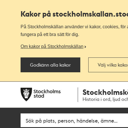
Kakor på stockholmskallan
.st
På Stockholmskällan använder vi kakor, cookies, för a
fungera på ett bra sätt för dig.
Om kakor på Stockholmskällan
Godkänn alla kakor
Välj vilka kak
Till
Till
Stockholmsk
navigationen
huvudinnehållet
Historia i ord, ljud oc
Fritextsök