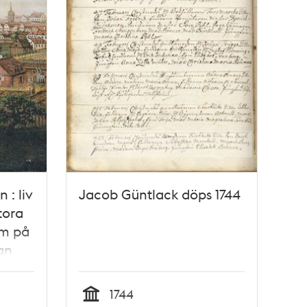
 : liv
Jacob Güntlack döps 1744
tora
lm på
an
1744