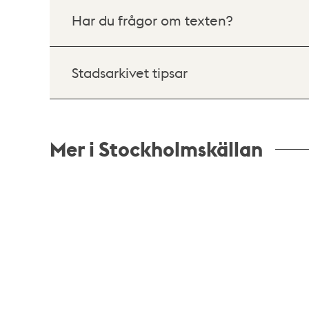
Har du frågor om texten?
Stadsarkivet tipsar
Mer i Stockholmskällan
Relaterade
poster
och
teman