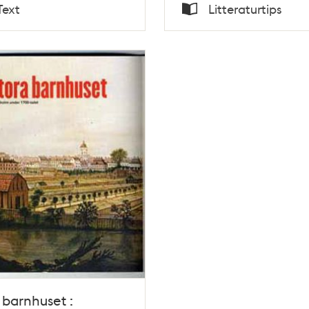
Tid
Text
Litteraturtips
Typ
 barnhuset :