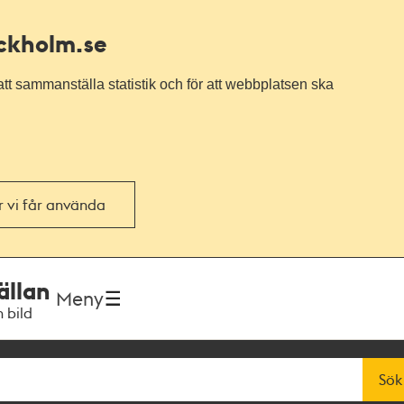
ockholm.se
tt sammanställa statistik och för att webbplatsen ska
or vi får använda
ällan
Meny
h bild
Sök