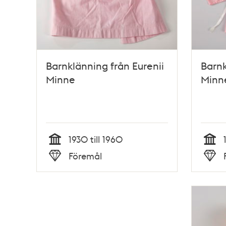
Barnklänning från Eurenii
Barnk
Minne
Minn
1930 till 1960
Tid
Tid
Föremål
Typ
Typ