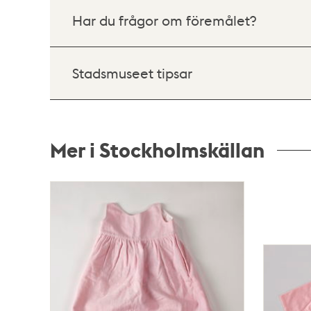
Har du frågor om föremålet?
Stadsmuseet tipsar
Mer i Stockholmskällan
Relaterade
poster
och
teman