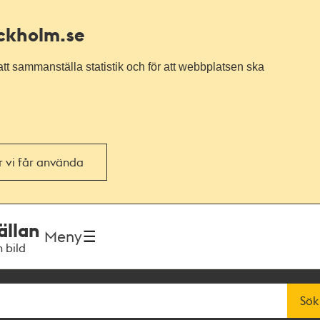
ockholm.se
tt sammanställa statistik och för att webbplatsen ska
or vi får använda
ällan
Meny
h bild
Sök