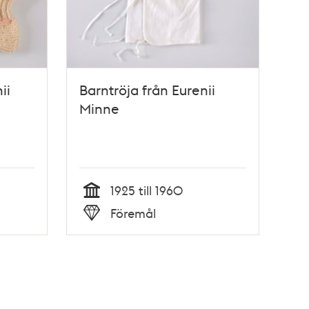
ii
Barntröja från Eurenii
Minne
1925 till 1960
Tid
Föremål
Typ