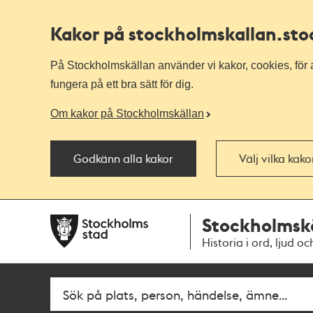
Kakor på stockholmskallan
.st
På Stockholmskällan använder vi kakor, cookies, för a
fungera på ett bra sätt för dig.
Om kakor på Stockholmskällan
Godkänn alla kakor
Välj vilka kak
Till
Till
Stockholmsk
navigationen
huvudinnehållet
Historia i ord, ljud oc
Fritextsök