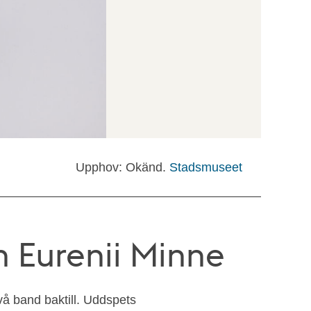
Upphov: Okänd.
Stadsmuseet
n Eurenii Minne
vå band baktill. Uddspets