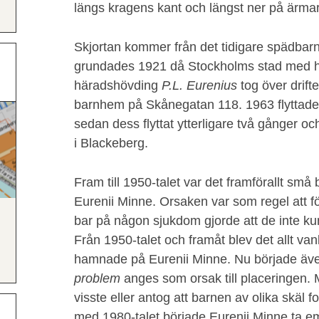
längs kragens kant och längst ner på ärma
Skjortan kommer från det tidigare spädb
grundades 1921 då Stockholms stad med hj
häradshövding
P.L. Eurenius
tog över drift
barnhem på Skånegatan 118. 1963 flyttade 
sedan dess flyttat ytterligare två gånger o
i Blackeberg.
Fram till 1950-talet var det framförallt sm
Eurenii Minne. Orsaken var som regel att fö
bar på någon sjukdom gjorde att de inte k
Från 1950-talet och framåt blev det allt van
hamnade på Eurenii Minne. Nu började ä
problem
anges som orsak till placeringen.
visste eller antog att barnen av olika skäl f
med 1980-talet började Eurenii Minne ta emo