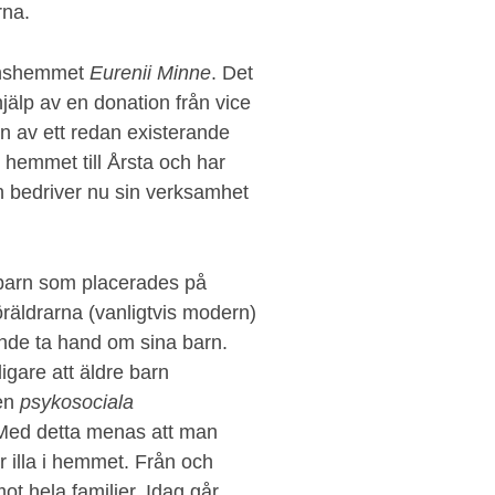
rna.
arnshemmet
Eurenii Minne
. Det
älp av en donation från vice
en av ett redan existerande
hemmet till Årsta och har
ch bedriver nu sin verksamhet
å barn som placerades på
räldrarna (vanligtvis modern)
unde ta hand om sina barn.
ligare att äldre barn
ven
psykosociala
 Med detta menas att man
or illa i hemmet. Från och
t hela familjer. Idag går