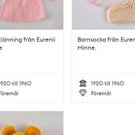
länning från Eurenii
Barnsocka från Euren
e
Minne.
1920 till 1960
1920 till 1960
Tid
Föremål
Föremål
Typ