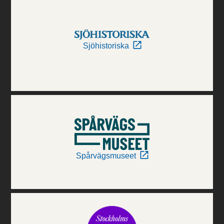
Sjöhistoriska
Spårvägsmuseet