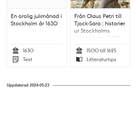
En orolig julimånad i
Från Olaus Petri till
Stockholm år 1630
Tjock-Sara : historier
ur Stockholms
tänkeböcker 1500-
1625 / Åke Eriksson
1630
1500 till 1625
Tid
Tid
Text
Litteraturtips
Typ
Typ
Uppdaterad
2024-05-23