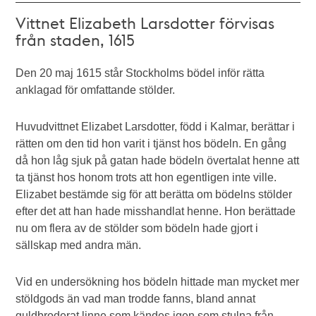
Vittnet Elizabeth Larsdotter förvisas
från staden, 1615
Den 20 maj 1615 står Stockholms bödel inför rätta
anklagad för omfattande stölder.
Huvudvittnet Elizabet Larsdotter, född i Kalmar, berättar i
rätten om den tid hon varit i tjänst hos bödeln. En gång
då hon låg sjuk på gatan hade bödeln övertalat henne att
ta tjänst hos honom trots att hon egentligen inte ville.
Elizabet bestämde sig för att berätta om bödelns stölder
efter det att han hade misshandlat henne. Hon berättade
nu om flera av de stölder som bödeln hade gjort i
sällskap med andra män.
Vid en undersökning hos bödeln hittade man mycket mer
stöldgods än vad man trodde fanns, bland annat
guldbroderat linne som kändes igen som stulna från