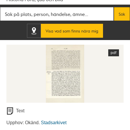
Fritextsök
Sök
Visa vad som finns nära mig
Text
Upphov: Okänd.
Stadsarkivet