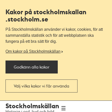
Kakor på stockholmskallan
.stockholm.se
På Stockholmskällan använder vi kakor, cookies, för att
sammanställa statistik och för att webbplatsen ska
fungera på ett bra sätt för dig.
Om kakor på Stockholmskällan
Godkänn alla kakor
Välj vilka kakor vi får använda
Till
Till
Stockholmskällan
navigationen
huvudinnehållet
Historia i ord, ljud och bild