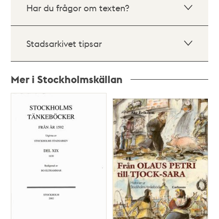
Har du frågor om texten?
Stadsarkivet tipsar
Mer i Stockholmskällan
Relaterade
poster
och
teman