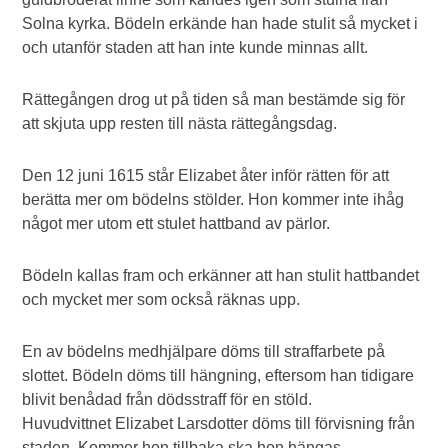
Solna kyrka. Bödeln erkände han hade stulit så mycket i
och utanför staden att han inte kunde minnas allt.
Rättegången drog ut på tiden så man bestämde sig för
att skjuta upp resten till nästa rättegångsdag.
Den 12 juni 1615 står Elizabet åter inför rätten för att
berätta mer om bödelns stölder. Hon kommer inte ihåg
något mer utom ett stulet hattband av pärlor.
Bödeln kallas fram och erkänner att han stulit hattbandet
och mycket mer som också räknas upp.
En av bödelns medhjälpare döms till straffarbete på
slottet. Bödeln döms till hängning, eftersom han tidigare
blivit benådad från dödsstraff för en stöld.
Huvudvittnet Elizabet Larsdotter döms till förvisning från
staden. Kommer hon tillbaka ska hon hängas.