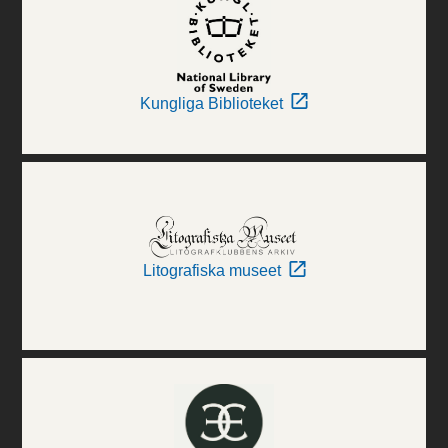
Kungliga Biblioteket
Litografiska museet