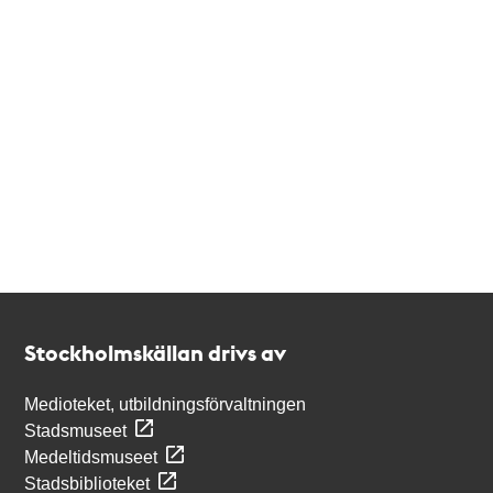
Kontakt
Stockholmskällan
Stockholmskällan drivs av
Medioteket, utbildningsförvaltningen
Stadsmuseet
Medeltidsmuseet
Stadsbiblioteket