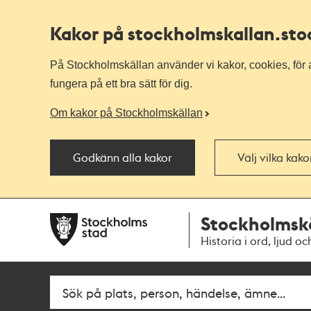
Kakor på stockholmskallan
.st
På Stockholmskällan använder vi kakor, cookies, för a
fungera på ett bra sätt för dig.
Om kakor på Stockholmskällan
Godkänn alla kakor
Välj vilka kak
Till
Till
Stockholmsk
navigationen
huvudinnehållet
Historia i ord, ljud oc
Fritextsök