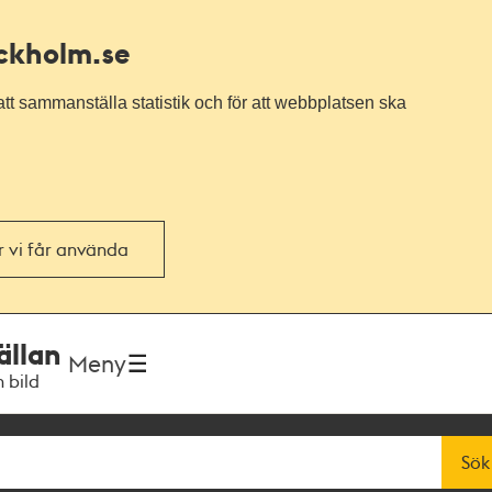
ockholm.se
tt sammanställa statistik och för att webbplatsen ska
or vi får använda
ällan
Meny
h bild
Sök