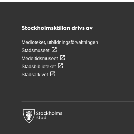
Kontakt
Stockholmskällan
Stockholmskällan drivs av
Medioteket, utbildningsförvaltningen
Stadsmuseet
Medeltidsmuseet
Stadsbiblioteket
Stadsarkivet