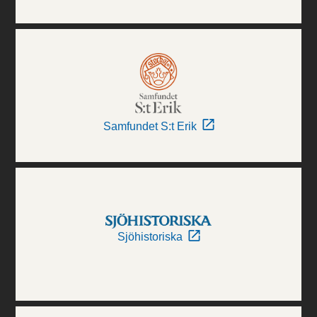
Samfundet S:t Erik
Sjöhistoriska