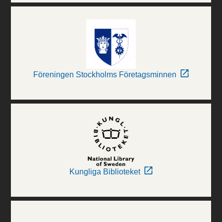
Föreningen Stockholms Företagsminnen
Kungliga Biblioteket