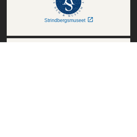
Strindbergsmuseet
Thielska Galleriet
Världskulturmuseerna