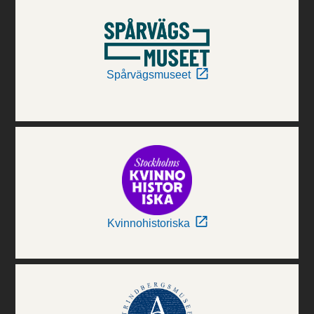
Spårvägsmuseet
Kvinnohistoriska