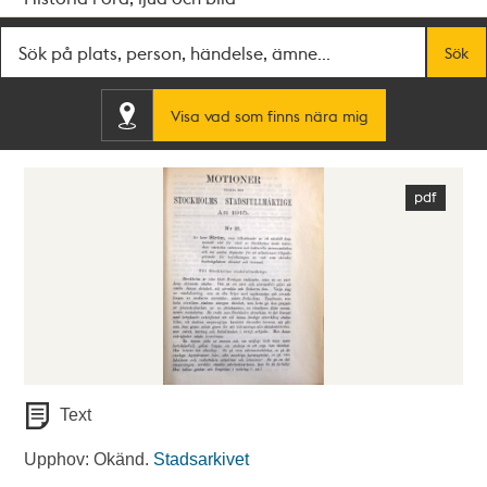
Fritextsök
Sök
Visa vad som finns nära mig
Text
Upphov: Okänd.
Stadsarkivet