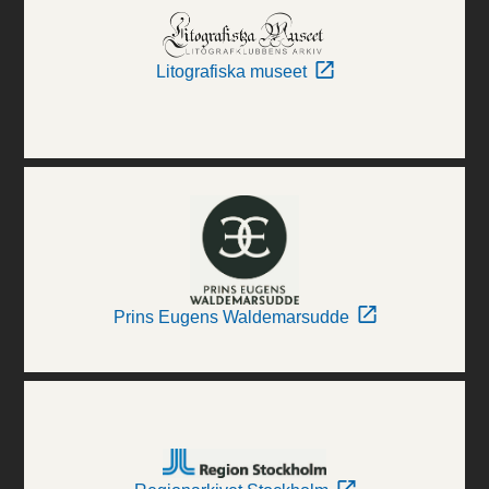
Litografiska museet
Prins Eugens Waldemarsudde