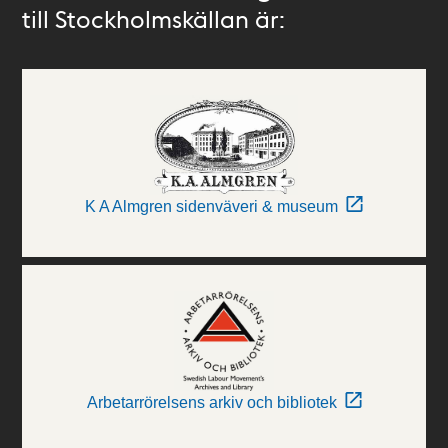
till Stockholmskällan är:
K A Almgren sidenväveri & museum
Arbetarrörelsens arkiv och bibliotek