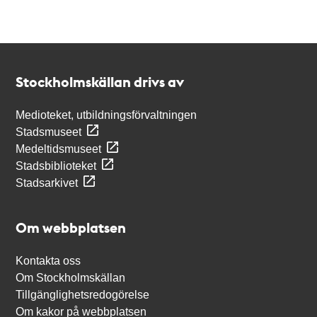
Kontakt
Stockholmskällan
Stockholmskällan drivs av
Medioteket, utbildningsförvaltningen
Stadsmuseet
Medeltidsmuseet
Stadsbiblioteket
Stadsarkivet
Om webbplatsen
Kontakta oss
Om Stockholmskällan
Tillgänglighetsredogörelse
Om kakor på webbplatsen