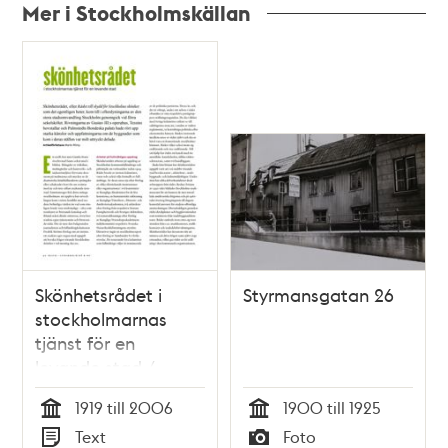
Mer i Stockholmskällan
Relaterade
poster
och
teman
Skönhetsrådet i
Styrmansgatan 26
stockholmarnas
tjänst för en
levande stad /
artikelförfattare:
1919 till 2006
1900 till 1925
Martin Rörby
Tid
Tid
Text
Foto