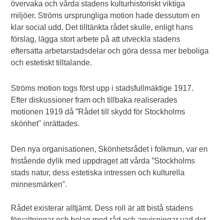
övervaka och vårda stadens kulturhistoriskt viktiga
miljöer. Ströms ursprungliga motion hade dessutom en
klar social udd. Det tilltänkta rådet skulle, enligt hans
förslag, lägga stort arbete på att utveckla stadens
eftersatta arbetarstadsdelar och göra dessa mer beboliga
och estetiskt tilltalande.
Ströms motion togs först upp i stadsfullmäktige 1917.
Efter diskussioner fram och tillbaka realiserades
motionen 1919 då ”Rådet till skydd för Stockholms
skönhet" inrättades.
Den nya organisationen, Skönhetsrådet i folkmun, var en
fristående dylik med uppdraget att vårda ”Stockholms
stads natur, dess estetiska intressen och kulturella
minnesmärken”.
Rådet existerar alltjämt. Dess roll är att bistå stadens
förvaltningar och bolag med råd och anvisningar vad det