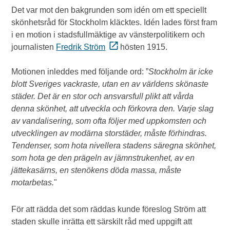
Det var mot den bakgrunden som idén om ett speciellt
skönhetsråd för Stockholm kläcktes. Idén lades först fram
i en motion i stadsfullmäktige av vänsterpolitikern och
journalisten
Fredrik Ström
hösten 1915.
Motionen inleddes med följande ord: ”
Stockholm är icke
blott Sveriges vackraste, utan en av världens skönaste
städer. Det är en stor och ansvarsfull plikt att vårda
denna skönhet, att utveckla och förkovra den. Varje slag
av vandalisering, som ofta följer med uppkomsten och
utvecklingen av modärna storstäder, måste förhindras.
Tendenser, som hota nivellera stadens säregna skönhet,
som hota ge den prägeln av jämnstrukenhet, av en
jättekasärns, en stenökens döda massa, måste
motarbetas.
"
För att rädda det som räddas kunde föreslog Ström att
staden skulle inrätta ett särskilt råd med uppgift att