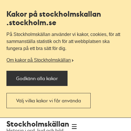
Kakor på stockholmskallan
.stockholm.se
På Stockholmskällan använder vi kakor, cookies, för att
sammanställa statistik och för att webbplatsen ska
fungera på ett bra sätt för dig.
Om kakor på Stockholmskällan
Godkänn alla kakor
Välj vilka kakor vi får använda
Till
Till
Stockholmskällan
navigationen
huvudinnehållet
Historia i ord, ljud och bild