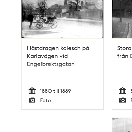
Hästdragen kalesch på
Stora
Karlavägen vid
från 
Engelbrektsgatan
1880 till 1889
Tid
Tid
Foto
Typ
Typ