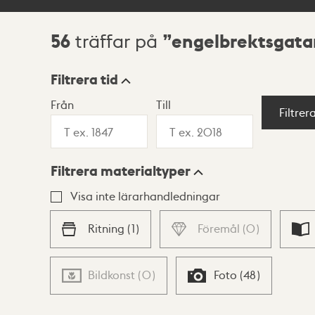
56
engelbrektsgata
träffar på
Sökresultat
Filtrera tid
Från
Till
Visningsläge
Filtrer
Filtrera materialtyper
Lista
Karta
Visa inte lärarhandledningar
Ritning
(
1
)
Föremål
(
0
)
Bildkonst
(
0
)
Foto
(
48
)