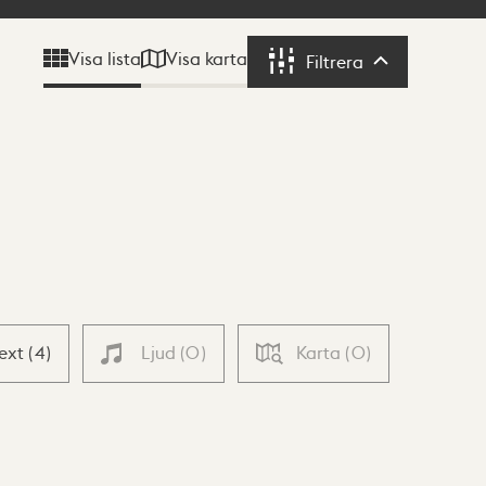
Visa karta
Visa lista
Filtrera
Filtrera
Text
(
4
)
Ljud
(
0
)
Karta
(
0
)