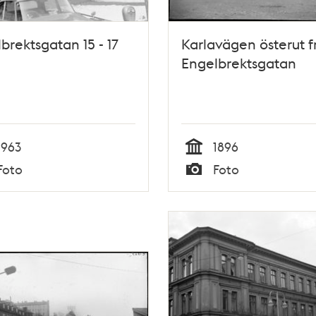
brektsgatan 15 - 17
Karlavägen österut f
Engelbrektsgatan
1963
1896
Tid
Foto
Foto
Typ