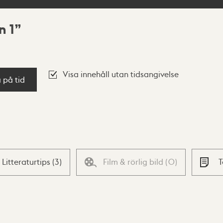
n 1
Visa innehåll utan tidsangivelse
a på tid
Litteraturtips
(
3
)
Film & rörlig bild
(
0
)