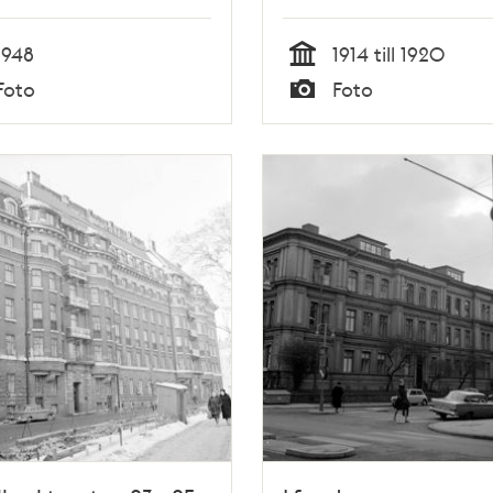
1948
1914 till 1920
Tid
Foto
Foto
Typ