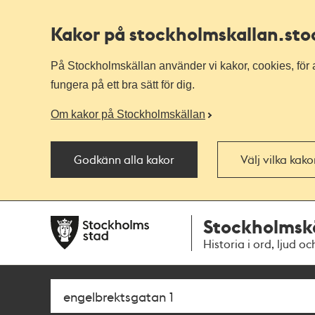
Kakor på stockholmskallan
.st
På Stockholmskällan använder vi kakor, cookies, för a
fungera på ett bra sätt för dig.
Om kakor på Stockholmskällan
Godkänn alla kakor
Välj vilka kak
Till
Till
Stockholmsk
navigationen
huvudinnehållet
Historia i ord, ljud oc
Sök
Fritextsök