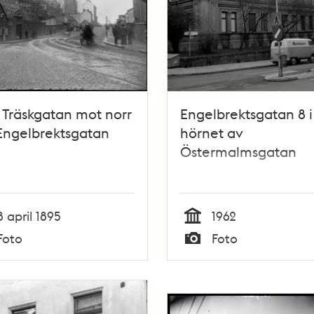
 Träskgatan mot norr
Engelbrektsgatan 8 i
Engelbrektsgatan
hörnet av
Östermalmsgatan
8 april 1895
1962
Tid
Foto
Foto
Typ