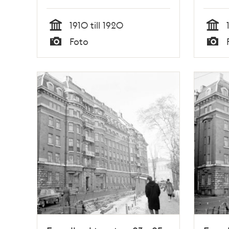
1910 till 1920
Tid
Tid
Foto
Typ
Typ