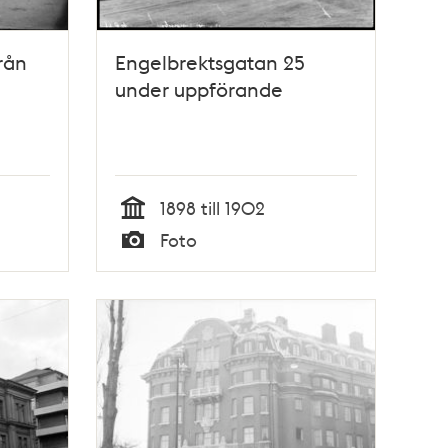
rån
Engelbrektsgatan 25
under uppförande
1898 till 1902
Tid
Foto
Typ