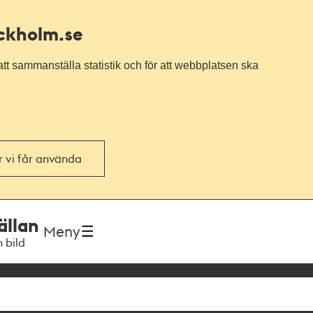
ockholm.se
tt sammanställa statistik och för att webbplatsen ska
or vi får använda
ällan
Meny
h bild