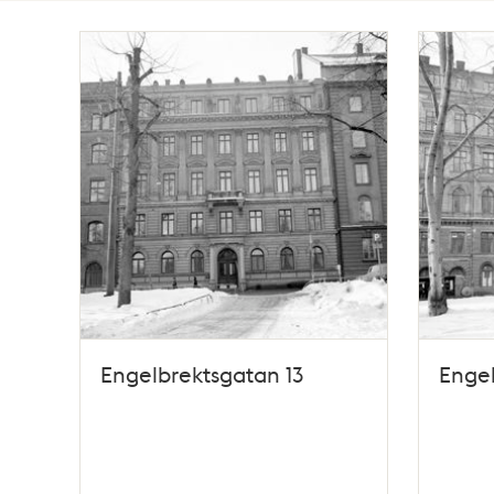
Totalt
56
träffar
Engelbrektsgatan 13
Engel