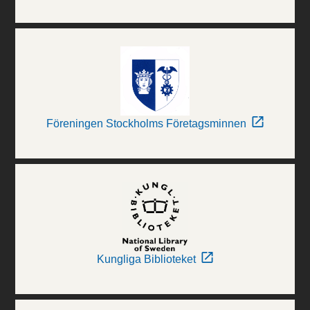
Föreningen Stockholms Företagsminnen
Kungliga Biblioteket