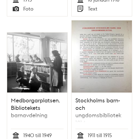
ungdomsbibliotek
Tid
Tid
Foto
Text
1918
Typ
Typ
Medborgarplatsen.
Stockholms barn-
Bibliotekets
och
barnavdelning
ungdomsbibliotek
1914
1940 till 1949
1911 till 1915