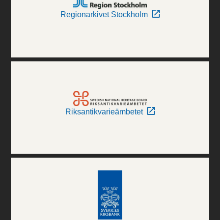
Regionarkivet Stockholm
Riksantikvarieämbetet