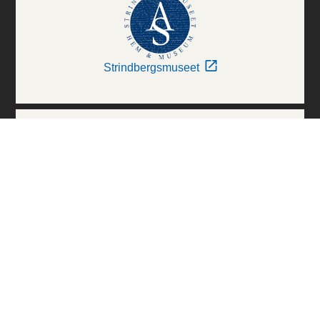
Strindbergsmuseet
Thielska Galleriet