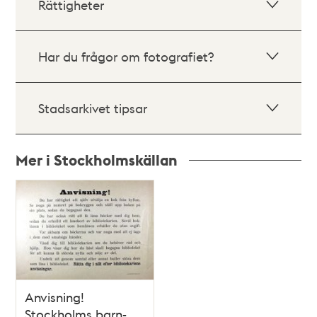
Rättigheter
Har du frågor om fotografiet?
Stadsarkivet tipsar
Mer i Stockholmskällan
Relaterade
poster
och
teman
Anvisning!
Stockholms barn-