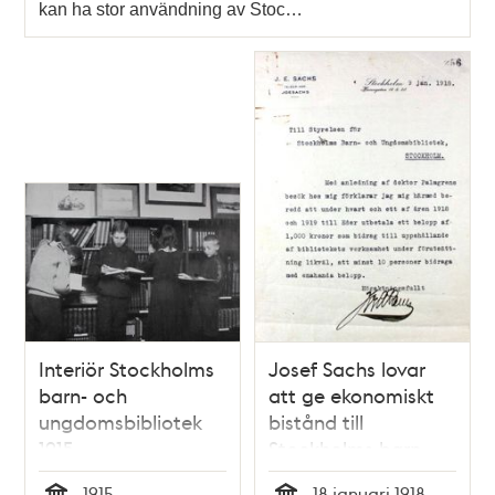
kan ha stor användning av Stoc…
Interiör Stockholms
Josef Sachs lovar
barn- och
att ge ekonomiskt
ungdomsbibliotek
bistånd till
1915
Stockholms barn-
och
1915
18 januari 1918