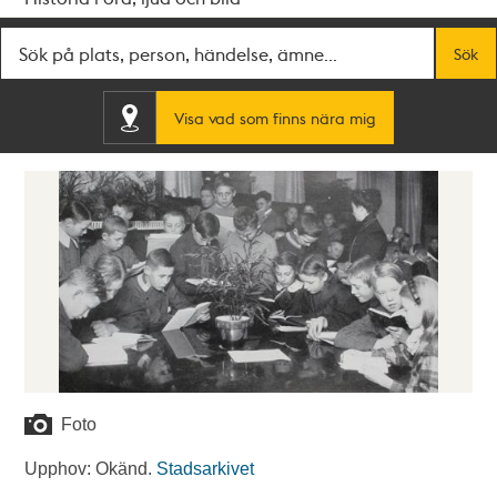
Fritextsök
Sök
Visa vad som finns nära mig
Foto
Upphov: Okänd.
Stadsarkivet