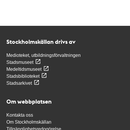
Kontakt
Stockholmskällan
Stockholmskällan drivs av
Medioteket, utbildningsförvaltningen
Stadsmuseet
Medeltidsmuseet
Stadsbiblioteket
Stadsarkivet
Om webbplatsen
Kontakta oss
Om Stockholmskällan
Tillgänglighetsredogörelse