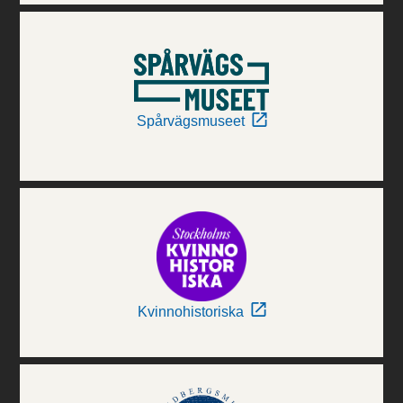
Spårvägsmuseet
Kvinnohistoriska