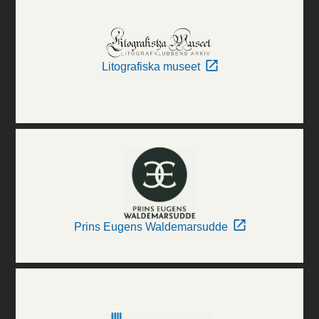
Litografiska museet
Prins Eugens Waldemarsudde