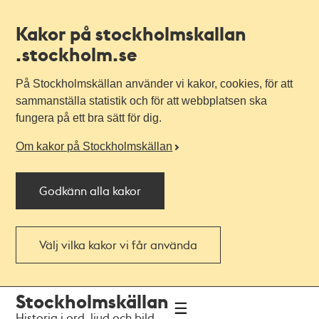
Kakor på stockholmskallan
.stockholm.se
På Stockholmskällan använder vi kakor, cookies, för att
sammanställa statistik och för att webbplatsen ska
fungera på ett bra sätt för dig.
Om kakor på Stockholmskällan
Godkänn alla kakor
Välj vilka kakor vi får använda
Till
Till
Stockholmskällan
navigationen
huvudinnehållet
Historia i ord, ljud och bild