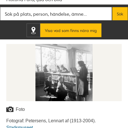
Fritextsök
Sök
Visa vad som finns nära mig
Foto
Fotograf: Petersens, Lennart af (1913-2004).
Stadsmuseet