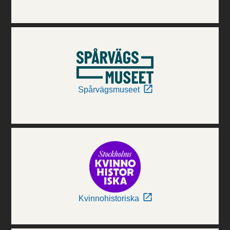
Spårvägsmuseet
Kvinnohistoriska