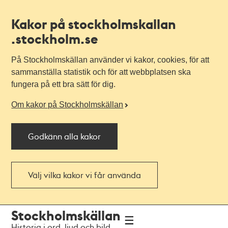
Kakor på stockholmskallan
.stockholm.se
På Stockholmskällan använder vi kakor, cookies, för att
sammanställa statistik och för att webbplatsen ska
fungera på ett bra sätt för dig.
Om kakor på Stockholmskällan
Godkänn alla kakor
Välj vilka kakor vi får använda
Till
Till
Stockholmskällan
navigationen
huvudinnehållet
Historia i ord, ljud och bild