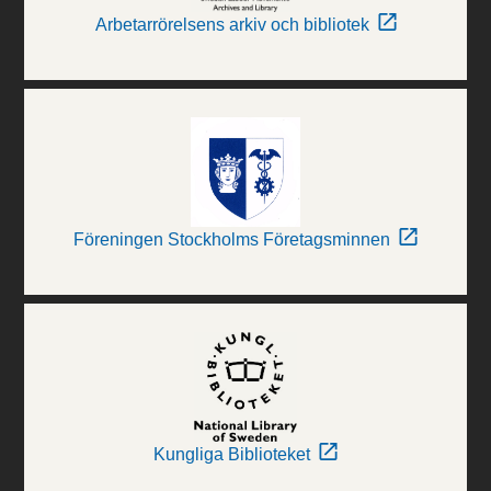
Arbetarrörelsens arkiv och bibliotek
Föreningen Stockholms Företagsminnen
Kungliga Biblioteket