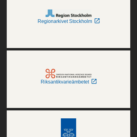
Regionarkivet Stockholm
Riksantikvarieämbetet