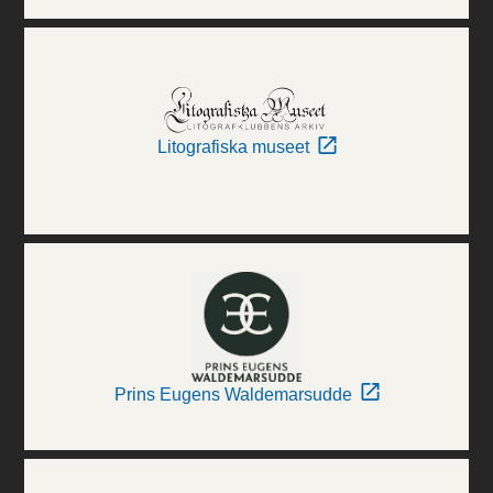
Litografiska museet
Prins Eugens Waldemarsudde