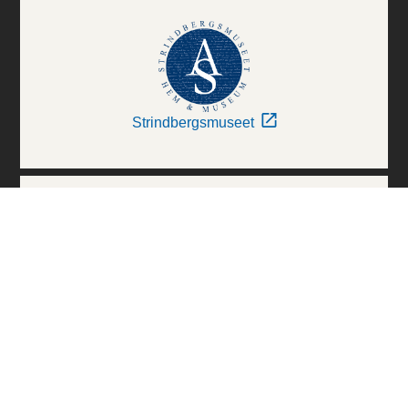
Strindbergsmuseet
Thielska Galleriet