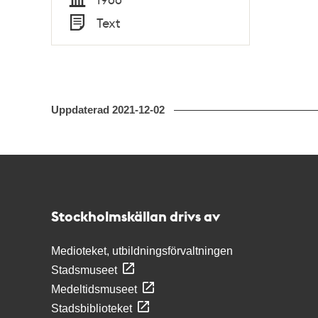
Tid
Text
Typ
Uppdaterad
2021-12-02
Kontakt
Stockholmskällan
Stockholmskällan drivs av
Medioteket, utbildningsförvaltningen
Stadsmuseet
Medeltidsmuseet
Stadsbiblioteket