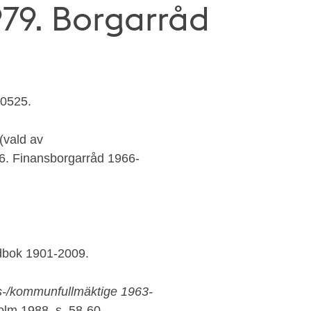
979. Borgarråd
80525.
(vald av
66. Finansborgarråd 1966-
dbok 1901-2009.
s-/kommunfullmäktige 1963-
olm 1988, s. 58-60.