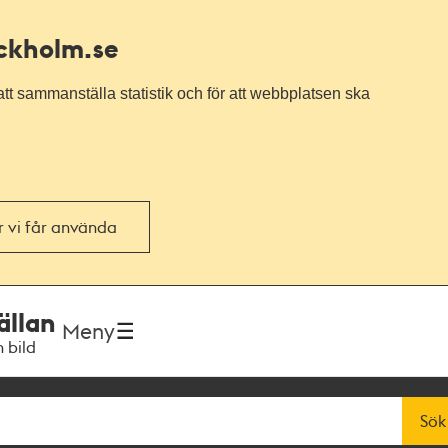
ockholm.se
tt sammanställa statistik och för att webbplatsen ska
or vi får använda
ällan
Meny
h bild
Sök