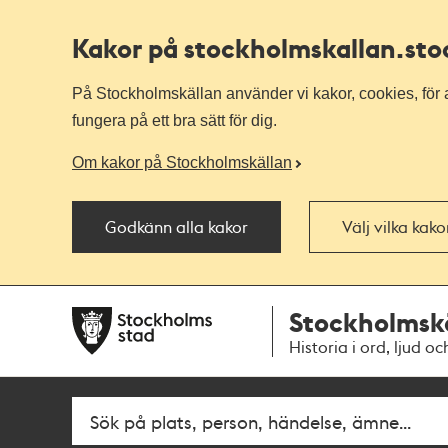
Kakor på stockholmskallan
.st
På Stockholmskällan använder vi kakor, cookies, för a
fungera på ett bra sätt för dig.
Om kakor på Stockholmskällan
Godkänn alla kakor
Välj vilka kak
Till
Till
Stockholmsk
navigationen
huvudinnehållet
Historia i ord, ljud oc
Fritextsök