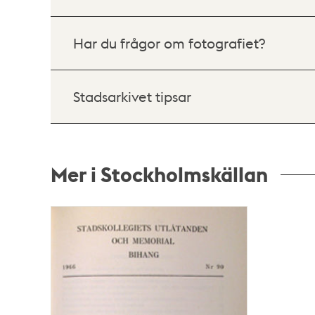
Har du frågor om fotografiet?
Stadsarkivet tipsar
Mer i Stockholmskällan
Relaterade
poster
och
teman