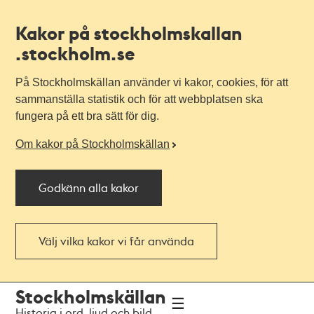
Kakor på stockholmskallan
.stockholm.se
På Stockholmskällan använder vi kakor, cookies, för att
sammanställa statistik och för att webbplatsen ska
fungera på ett bra sätt för dig.
Om kakor på Stockholmskällan
Godkänn alla kakor
Välj vilka kakor vi får använda
Till
Till
Stockholmskällan
navigationen
huvudinnehållet
Historia i ord, ljud och bild