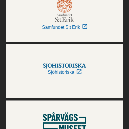
Samfundet S:t Erik
Sjöhistoriska