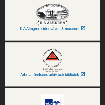
K A Almgren sidenväveri & museum
Arbetarrörelsens arkiv och bibliotek