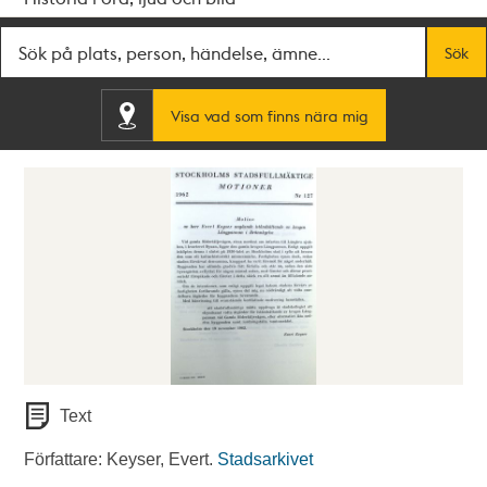
Fritextsök
Sök
Visa vad som finns nära mig
Text
Författare: Keyser, Evert.
Stadsarkivet