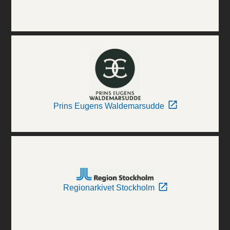
Prins Eugens Waldemarsudde
Regionarkivet Stockholm