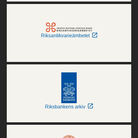
Riksantikvarieämbetet
Riksbankens arkiv