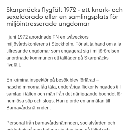
Skarpnäcks flygfält 1972 - ett knark- och
sexeldorado eller en samlingsplats för
miljöintresserade ungdomar
I juni 1972 anordnade FN en tvåveckors
miljövårdskonferens i Stockholm. För att ta hand om alla
tillresande ungdomar som engagerat sig i miljörörelsen
anordnade kommunen ett tältläger på Skarpnäcks
flygfält.
En kriminalinspektör på besök blev förfärad –
haschdimmorna låg täta, underåriga flickor tvingades till
samlag i tälten och män från det närliggande boendet för
hemlösa söp och slogs. Han gjorde en anmälan till
Barnavårdsnämnden.
Personal från barnavårdsnämnden, socialvården och
nykterhetsvården befann sig dagligen på fältet och