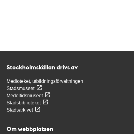
Kontakt
Stockholmskällan
Stockholmskällan drivs av
Medioteket, utbildningsförvaltningen
Stadsmuseet
Medeltidsmuseet
Stadsbiblioteket
Stadsarkivet
Om webbplatsen