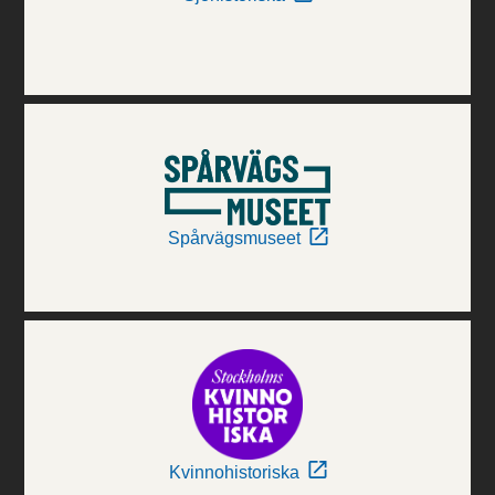
Spårvägsmuseet
Kvinnohistoriska