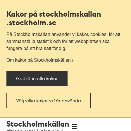
Kakor på stockholmskallan
.stockholm.se
På Stockholmskällan använder vi kakor, cookies, för att
sammanställa statistik och för att webbplatsen ska
fungera på ett bra sätt för dig.
Om kakor på Stockholmskällan
Godkänn alla kakor
Välj vilka kakor vi får använda
Till
Till
Stockholmskällan
navigationen
huvudinnehållet
Historia i ord, ljud och bild