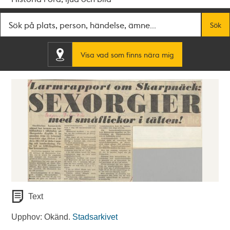
Fritextsök
Sök
Visa vad som finns nära mig
Text
Upphov: Okänd.
Stadsarkivet