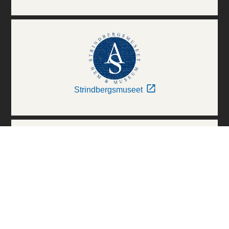
Strindbergsmuseet
Thielska Galleriet