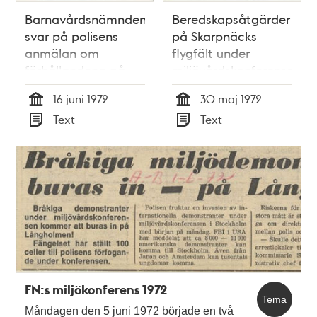
Barnavårdsnämndens
Beredskapsåtgärder
svar på polisens
på Skarpnäcks
anmälan om
flygfält under
förhållandena på
miljövårdskonferensen
Skarpnäcks flygplats
i Stockholm 1972
16 juni 1972
30 maj 1972
under
Tid
Tid
Text
Text
miljövårdskonferensen
Typ
Typ
1972
FN:s miljökonferens 1972
Tema
Måndagen den 5 juni 1972 började en två