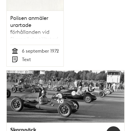
Polisen anmäler
urartade
förhållanden vid
Skarpnäcks tältstad
1972
6 september 1972
Tid
Text
Typ
Skarpnäck