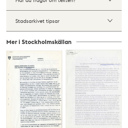
Stadsarkivet tipsar
Mer i Stockholmskällan
Relaterade
poster
och
teman