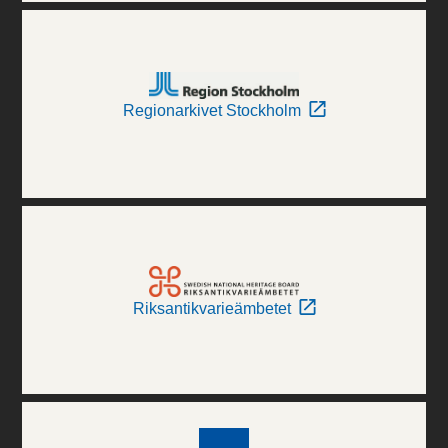
Regionarkivet Stockholm
Riksantikvarieämbetet