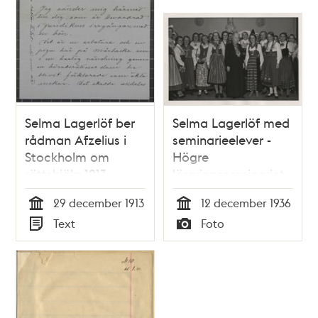
Selma Lagerlöf ber
Selma Lagerlöf med
rådman Afzelius i
seminarieelever -
Stockholm om
Högre
rättshjälp 1913
lärarinneseminariet
1936
29 december 1913
12 december 1936
Tid
Tid
Text
Foto
Typ
Typ