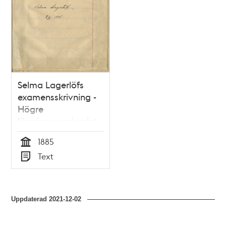
Selma Lagerlöfs
examensskrivning -
Högre
lärarinneseminariet
VT 1885
1885
Tid
Text
Typ
Uppdaterad
2021-12-02