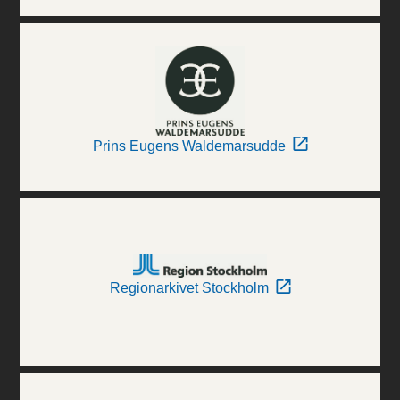
Prins Eugens Waldemarsudde
Regionarkivet Stockholm