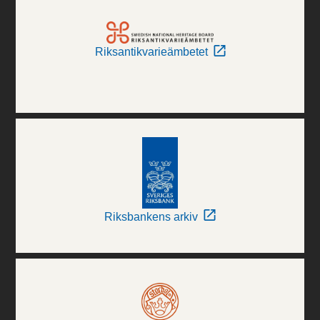
Riksantikvarieämbetet
Riksbankens arkiv