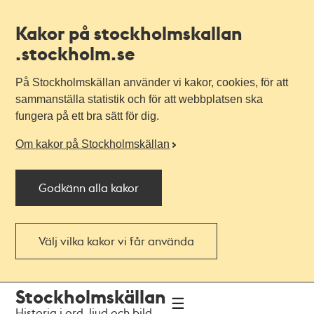
Kakor på stockholmskallan
.stockholm.se
På Stockholmskällan använder vi kakor, cookies, för att
sammanställa statistik och för att webbplatsen ska
fungera på ett bra sätt för dig.
Om kakor på Stockholmskällan
Godkänn alla kakor
Välj vilka kakor vi får använda
Till
Till
Stockholmskällan
navigationen
huvudinnehållet
Historia i ord, ljud och bild