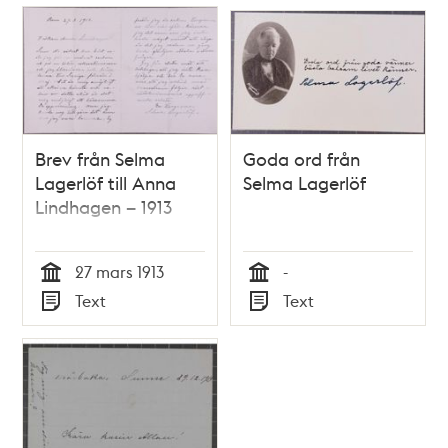
Relaterade
poster
och
teman
Brev från Selma
Goda ord från
Lagerlöf till Anna
Selma Lagerlöf
Lindhagen – 1913
27 mars 1913
-
Tid
Tid
Text
Text
Typ
Typ