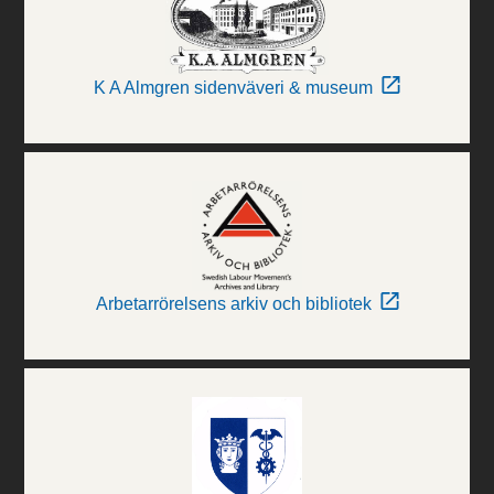
K A Almgren sidenväveri & museum
Arbetarrörelsens arkiv och bibliotek