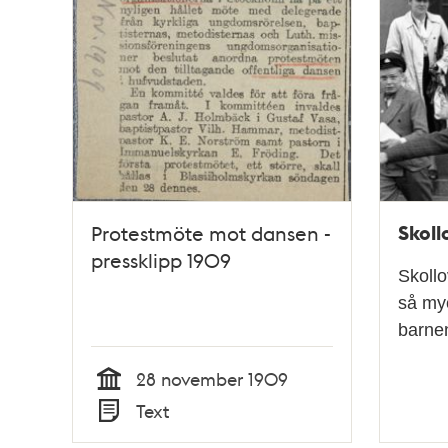
Skoll
Protestmöte mot dansen -
pressklipp 1909
Skollo
så myc
barne
28 november 1909
Tid
Text
Typ