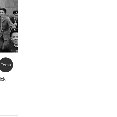
Tema
ick