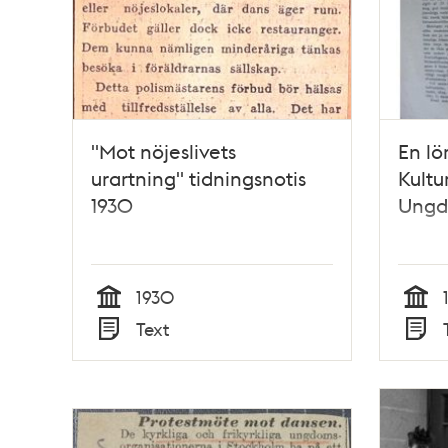
"Mot nöjeslivets
En lö
urartning" tidningsnotis
Kultu
1930
Ungd
1930
Tid
Tid
Text
Typ
Typ