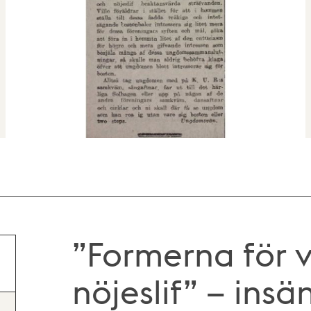
”Formerna för 
nöjeslif” – ins