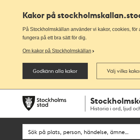
Kakor på stockholmskallan
.st
På Stockholmskällan använder vi kakor, cookies, för a
fungera på ett bra sätt för dig.
Om kakor på Stockholmskällan
Godkänn alla kakor
Välj vilka kak
Till
Till
Stockholmsk
navigationen
huvudinnehållet
Historia i ord, ljud oc
Fritextsök