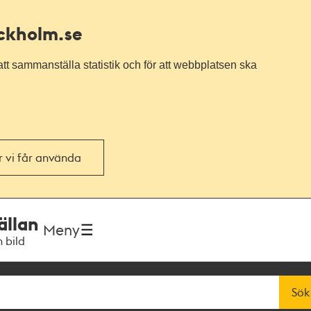
ockholm.se
tt sammanställa statistik och för att webbplatsen ska
or vi får använda
ällan
Meny
h bild
Sök