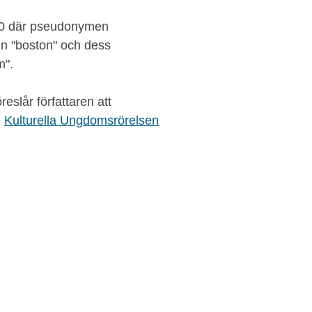
1910 där pseudonymen
 "boston" och dess
m".
öreslår författaren att
m
Kulturella Ungdomsrörelsen