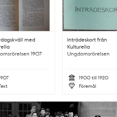
rdagskväll med
Inträdeskort från
rella
Kulturella
omsrörelsen 1907
Ungdomsrörelsen
1907
1900 till 1920
Tid
Text
Föremål
Typ