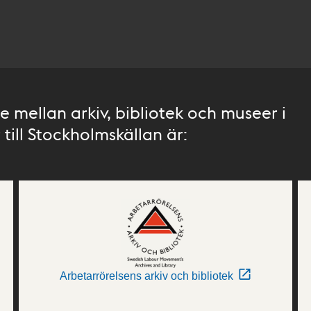
 mellan arkiv, bibliotek och museer i
till Stockholmskällan är:
Arbetarrörelsens arkiv och bibliotek