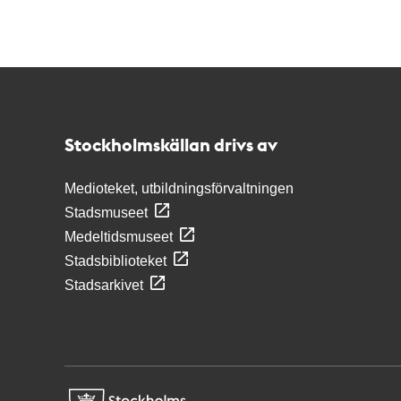
Kontakt
Stockholmskällan
Stockholmskällan drivs av
Medioteket, utbildningsförvaltningen
Stadsmuseet
Medeltidsmuseet
Stadsbiblioteket
Stadsarkivet