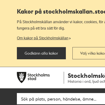
Kakor på stockholmskallan
.st
På Stockholmskällan använder vi kakor, cookies, för a
fungera på ett bra sätt för dig.
Om kakor på Stockholmskällan
Godkänn alla kakor
Välj vilka kak
Till
Till
Stockholmsk
navigationen
huvudinnehållet
Historia i ord, ljud oc
Fritextsök