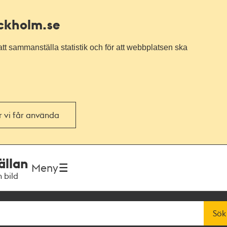
ockholm.se
tt sammanställa statistik och för att webbplatsen ska
or vi får använda
ällan
Meny
h bild
Sök