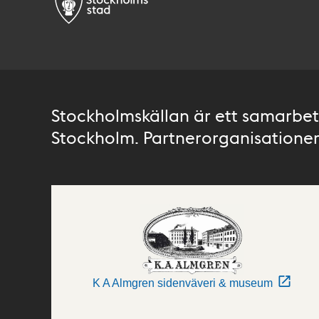
Stockholmskällan är ett samarbete
Stockholm. Partnerorganisationer 
K A Almgren sidenväveri & museum