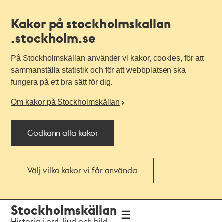
Kakor på stockholmskallan
.stockholm.se
På Stockholmskällan använder vi kakor, cookies, för att
sammanställa statistik och för att webbplatsen ska
fungera på ett bra sätt för dig.
Om kakor på Stockholmskällan
Godkänn alla kakor
Välj vilka kakor vi får använda
Till
Till
Stockholmskällan
navigationen
huvudinnehållet
Historia i ord, ljud och bild