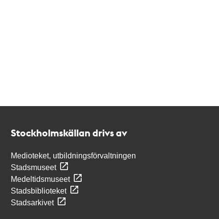
Kontakt
Stockholmskällan
Stockholmskällan drivs av
Medioteket, utbildningsförvaltningen
Stadsmuseet
Medeltidsmuseet
Stadsbiblioteket
Stadsarkivet