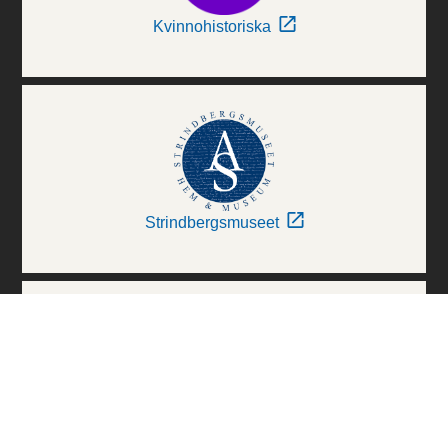
Kvinnohistoriska
Strindbergsmuseet
Thielska Galleriet