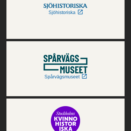
Sjöhistoriska
Spårvägsmuseet