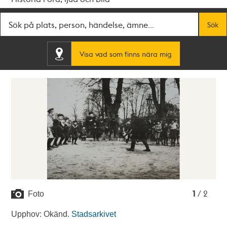
Fritextsök
Sök
Visa vad som finns nära mig
1
2
1
/ 2
Foto
Upphov: Okänd.
Stadsarkivet