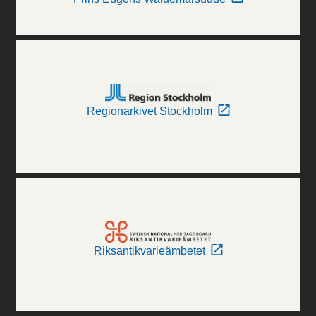
Regionarkivet Stockholm
Riksantikvarieämbetet