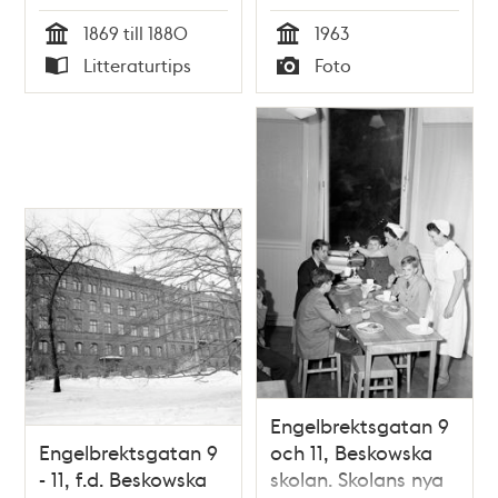
1869 till 1880
1963
Tid
Tid
Litteraturtips
Foto
Typ
Typ
Engelbrektsgatan 9
Engelbrektsgatan 9
och 11, Beskowska
- 11, f.d. Beskowska
skolan. Skolans nya