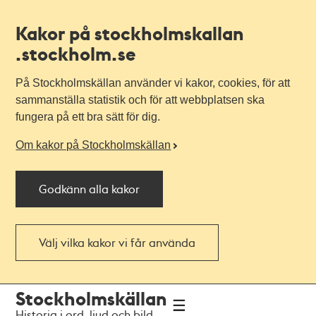
Kakor på stockholmskallan
.stockholm.se
På Stockholmskällan använder vi kakor, cookies, för att
sammanställa statistik och för att webbplatsen ska
fungera på ett bra sätt för dig.
Om kakor på Stockholmskällan
Godkänn alla kakor
Välj vilka kakor vi får använda
Till
Till
Stockholmskällan
navigationen
huvudinnehållet
Historia i ord, ljud och bild