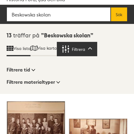
Sök
Fritextsök
Sök
Sökresultat
13
träffar på
Beskowska skolan
Visa karta
Visa lista
Filtrera
Filtrera
Filtrera tid
Filtrera materialtyper
Visningsläge
Totalt
13
träffar
Lista
Karta