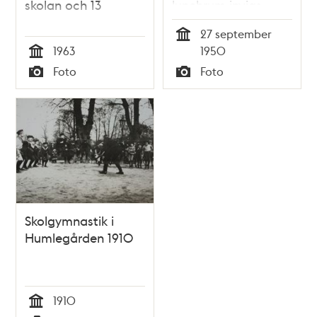
skolan och 13
lunchrum invigs
27 september
Tid
1963
1950
Tid
Foto
Foto
Typ
Typ
Skolgymnastik i
Humlegården 1910
1910
Tid