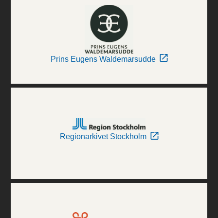
Prins Eugens Waldemarsudde
Regionarkivet Stockholm