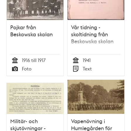
Pojkar från
Vår tidning -
Beskowska skolan
skoltidning från
Beskowska skolan
1916 till 1917
1941
Tid
Tid
Foto
Text
Typ
Typ
Militär- och
Vapenövning i
skjutövningar -
Humlegården för