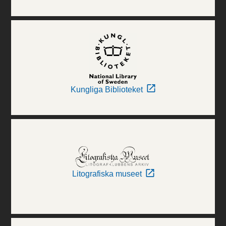
Kungliga Biblioteket
Litografiska museet