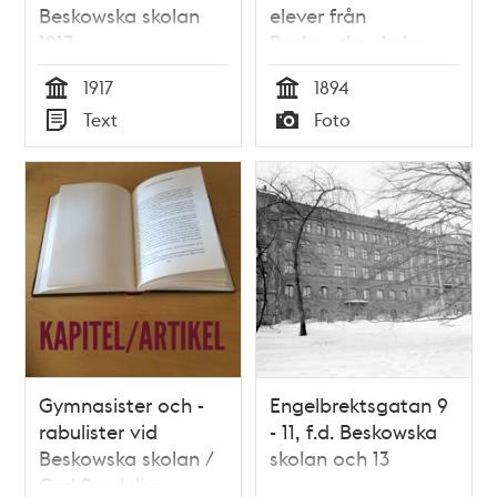
Beskowska skolan
elever från
1917
Beskowska skolan -
1894.
1917
1894
Tid
Tid
Text
Foto
Typ
Typ
Gymnasister och -
Engelbrektsgatan 9
rabulister vid
- 11, f.d. Beskowska
Beskowska skolan /
skolan och 13
Carl Svedelius