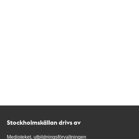
Kontakt
Stockholmskällan
Stockholmskällan drivs av
Medioteket, utbildningsförvaltningen