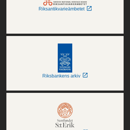
Riksantikvarieämbetet
Riksbankens arkiv