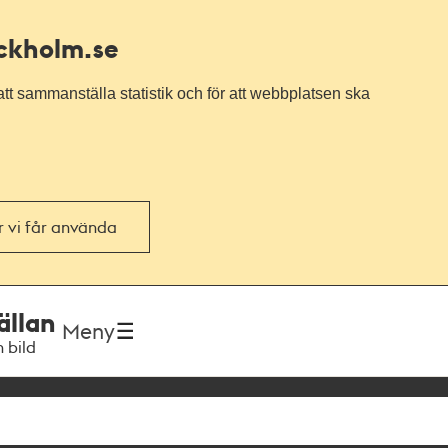
ockholm.se
tt sammanställa statistik och för att webbplatsen ska
or vi får använda
ällan
Meny
h bild