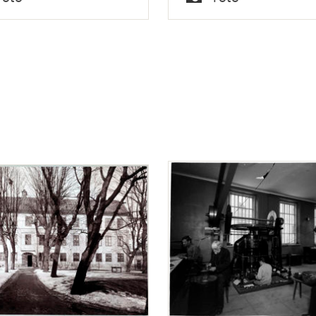
verkargatan 52
Typ