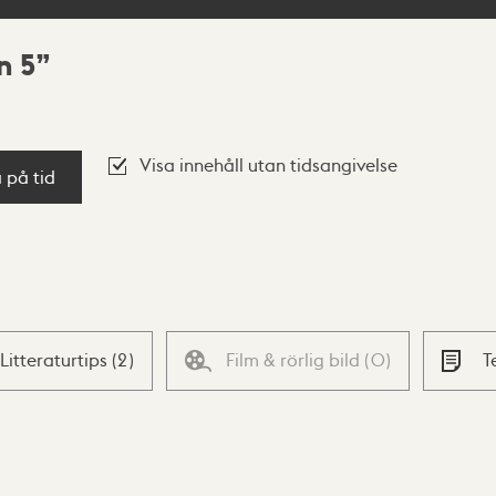
n 5
Visa innehåll utan tidsangivelse
a på tid
Litteraturtips
(
2
)
Film & rörlig bild
(
0
)
T