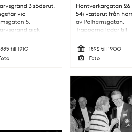
arvsgränd 3 söderut.
Hantverkargatan 26 
gefär vid
54) västerut från hör
emsgatan 5.
av Polhemsgatan.
arvsgränd gick
Trapporna leder till
lellt med
Bergsgränd 3 (nu
emsgatan söderut
Polhemsgatan 21). En
1885 till 1910
1892 till 1900
Hantverkargatan.
mängd tvätt hänger 
Tid
Foto
Foto
en uppgick i kv.
på tork.
Typ
fikationen