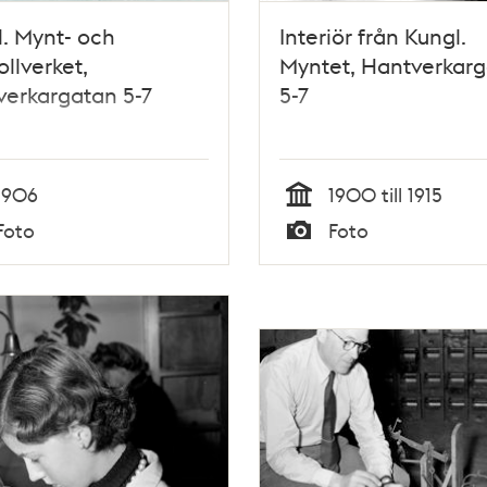
. Mynt- och
Interiör från Kungl.
ollverket,
Myntet, Hantverkar
erkargatan 5-7
5-7
1906
1900 till 1915
Tid
Foto
Foto
Typ