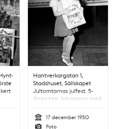
Mynt-
Hantverkargatan 1,
örste
Stadshuset. Sällskapet
kert
Jultomtarnas julfest. 5-
åriga Maj Johansson med
en påse presenter
17 december 1950
Tid
Foto