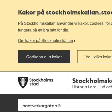
Kakor på stockholmskallan
.st
På Stockholmskällan använder vi kakor, cookies, för a
fungera på ett bra sätt för dig.
Om kakor på Stockholmskällan
Godkänn alla kakor
Välj vilka kak
Till
Till
Stockholmsk
navigationen
huvudinnehållet
Historia i ord, ljud oc
Sök
Fritextsök