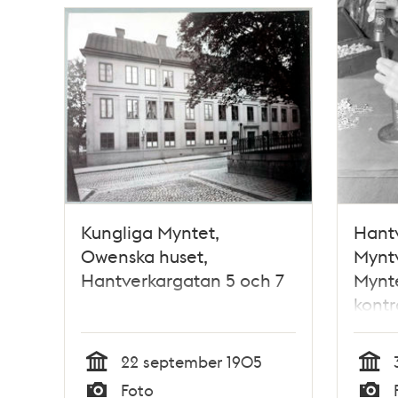
Kungliga Myntet,
Hantv
Owenska huset,
Myntv
Hantverkargatan 5 och 7
Mynte
kontr
silve
22 september 1905
Tid
Tid
Foto