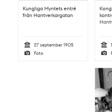
Kungliga Myntets entré
Kongl
från Hantverkargatan
kontr
Hantv
27 september 1905
Tid
Tid
Foto
Typ
Typ