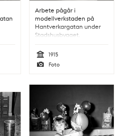
Arbete pågår i
gatan
modellverkstaden på
Hantverkargatan under
Stadshusbygget.
1915
Tid
Foto
Typ