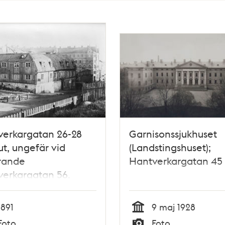
verkargatan 26-28
Garnisonssjukhuset
ut, ungefär vid
(Landstingshuset);
rande
Hantverkargatan 45
erkargatan 56.
 revs i november
 Flerbostadshuset
1891
9 maj 1928
r vid nuvarande
Tid
Foto
Foto