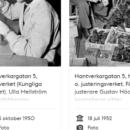
erkargatan 5,
Hantverkargatan 5, 
erket (Kungliga
o. justeringsverket. F
t). Ulla Mellström
justerare Gustav Höc
ollstämplar
kontrollerar vikter
rsmycken
3 oktober 1950
18 juli 1952
Tid
Foto
Foto