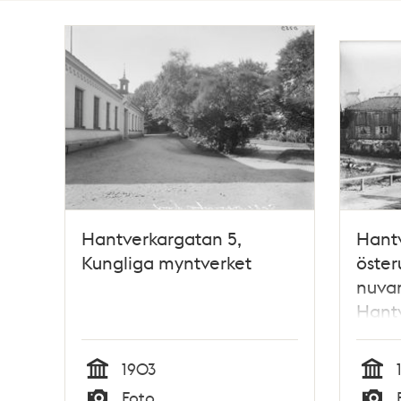
Totalt
40
träffar
Hantverkargatan 5,
Hant
Kungliga myntverket
öster
nuva
Hantv
Huset
1891.
1903
ligge
Tid
Tid
Foto