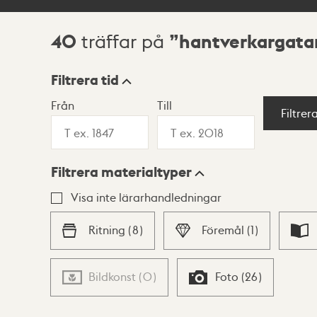
40
hantverkargata
träffar på
Sökresultat
Filtrera tid
Från
Till
Visningsläge
Filtrer
Filtrera materialtyper
Lista
Karta
Visa inte lärarhandledningar
Ritning
(
8
)
Föremål
(
1
)
Bildkonst
(
0
)
Foto
(
26
)