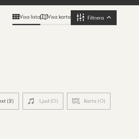
Visa karta
Visa lista
Filtrera
Filtrera
ext
(
2
)
Ljud
(
0
)
Karta
(
0
)