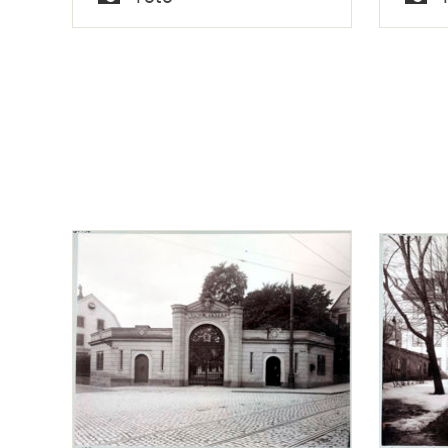
Hant
Typ
Typ