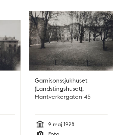
Garnisonssjukhuset
(Landstingshuset);
Hantverkargatan 45
9 maj 1928
Tid
Foto