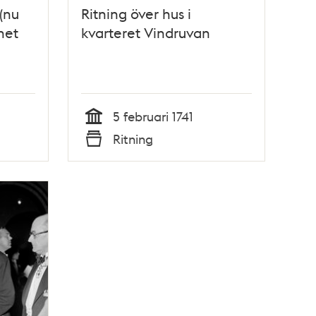
(nu
Ritning över hus i
net
kvarteret Vindruvan
 stor
5 februari 1741
ute
Tid
Ritning
Typ