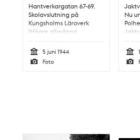
Hantverkargatan 67-69.
Jaktv
Skolavslutning på
Nu un
Kungsholms Läroverk
Polh
(Högre allmänna
Jaktv
läroverket å
paral
Kungsholmen)
Polh
5 juni 1944
från 
Tid
Tid
Foto
Gränd
Typ
Typ
Forti